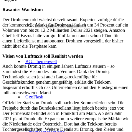
Rasantes Wachstum
Der Drohnenmarkt wächst derzeit rasant. Experten zufolge dürfte
der kommerzielle Markt für Drohnen jährlich um 34 Prozent auf ein
Leitungsauskunft/Planauskunft
Volumen von bis zu 12,2 Milliarden Dollar 2021 steigen. Amazon-
Chef Jeff Bezos hatte vor gut fünf Jahren auch schon Pläne für
einen Lieferdienst mit autonomen Drohnen vorgestellt, der bisher
nicht über die Testphase kam.
Vision von Lufttaxis soll Realität werden
BG-Themenwelt
Auch könnte Droniq in einigen Jahren Lufttaxis steuern – so
zumindest die Vision des Joint-Venture. Dank der Droniq-
Technologie seien jetzt auch Langstreckenflüge für
Geschäftskunden genehmigungsfähig, erklärt die Telekom.
Insgesamt erhofft sich das Unternehmen damit den Einstieg in einen
milliardenschweren Markt.
GeoFlash
Offizieller Start von Droniq soll nach den Sommerferien sein. Die
Freigabe durch das Bundeskartellamt liegt jedoch bereits jetzt vor.
Der Firmensitz befindet sich in Frankfurt am Main. Ab dem Jahr
2021 plant Droniq die Expansion in weitere europäische Märkte wie
die Niederlande oder Österreich. Dort hat die Telekom bereits
Tochtergesellschaften. Weitere Details zu Droniq, den Zielen und