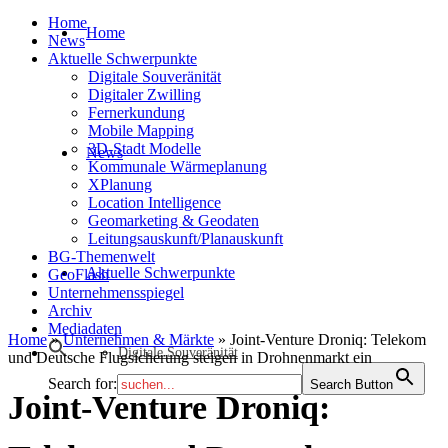
Home
Home
News
Aktuelle Schwerpunkte
Digitale Souveränität
Digitaler Zwilling
Fernerkundung
Mobile Mapping
3D-Stadt Modelle
News
Kommunale Wärmeplanung
XPlanung
Location Intelligence
Geomarketing & Geodaten
Leitungsauskunft/Planauskunft
BG-Themenwelt
Aktuelle Schwerpunkte
GeoFlash
Unternehmensspiegel
Archiv
Mediadaten
Home
»
Unternehmen & Märkte
»
Joint-Venture Droniq: Telekom
Digitale Souveränität
und Deutsche Flugsicherung steigen in Drohnenmarkt ein
Search for:
Search Button
Joint-Venture Droniq: