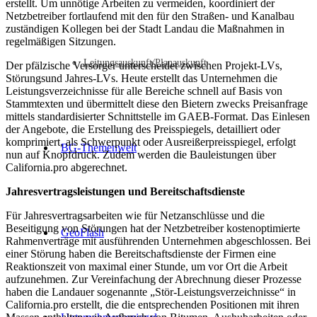
erstellt. Um unnötige Arbeiten zu vermeiden, koordiniert der
Netzbetreiber fortlaufend mit den für den Straßen- und Kanalbau
zuständigen Kollegen bei der Stadt Landau die Maßnahmen in
regelmäßigen Sitzungen.
Leitungsauskunft/Planauskunft
Der pfälzische Versorger unterscheidet zwischen Projekt-LVs,
Störungsund Jahres-LVs. Heute erstellt das Unternehmen die
Leistungsverzeichnisse für alle Bereiche schnell auf Basis von
Stammtexten und übermittelt diese den Bietern zwecks Preisanfrage
mittels standardisierter Schnittstelle im GAEB-Format. Das Einlesen
der Angebote, die Erstellung des Preisspiegels, detailliert oder
komprimiert, als Schwerpunkt oder Ausreißerpreisspiegel, erfolgt
BG-Themenwelt
nun auf Knopfdruck. Zudem werden die Bauleistungen über
California.pro abgerechnet.
Jahresvertragsleistungen und Bereitschaftsdienste
Für Jahresvertragsarbeiten wie für Netzanschlüsse und die
Beseitigung von Störungen hat der Netzbetreiber kostenoptimierte
GeoFlash
Rahmenverträge mit ausführenden Unternehmen abgeschlossen. Bei
einer Störung haben die Bereitschaftsdienste der Firmen eine
Reaktionszeit von maximal einer Stunde, um vor Ort die Arbeit
aufzunehmen. Zur Vereinfachung der Abrechnung dieser Prozesse
haben die Landauer sogenannte „Stör-Leistungsverzeichnisse“ in
California.pro erstellt, die die entsprechenden Positionen mit ihren