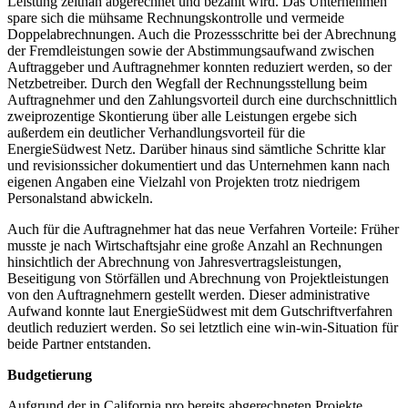
Leistung zeitnah abgerechnet und bezahlt wird. Das Unternehmen
spare sich die mühsame Rechnungskontrolle und vermeide
Doppelabrechnungen. Auch die Prozessschritte bei der Abrechnung
der Fremdleistungen sowie der Abstimmungsaufwand zwischen
Auftraggeber und Auftragnehmer konnten reduziert werden, so der
Netzbetreiber. Durch den Wegfall der Rechnungsstellung beim
Auftragnehmer und den Zahlungsvorteil durch eine durchschnittlich
zweiprozentige Skontierung über alle Leistungen ergebe sich
außerdem ein deutlicher Verhandlungsvorteil für die
EnergieSüdwest Netz. Darüber hinaus sind sämtliche Schritte klar
und revisionssicher dokumentiert und das Unternehmen kann nach
eigenen Angaben eine Vielzahl von Projekten trotz niedrigem
Personalstand abwickeln.
Auch für die Auftragnehmer hat das neue Verfahren Vorteile: Früher
musste je nach Wirtschaftsjahr eine große Anzahl an Rechnungen
hinsichtlich der Abrechnung von Jahresvertragsleistungen,
Beseitigung von Störfällen und Abrechnung von Projektleistungen
von den Auftragnehmern gestellt werden. Dieser administrative
Aufwand konnte laut EnergieSüdwest mit dem Gutschriftverfahren
deutlich reduziert werden. So sei letztlich eine win-win-Situation für
beide Partner entstanden.
Budgetierung
Aufgrund der in California.pro bereits abgerechneten Projekte