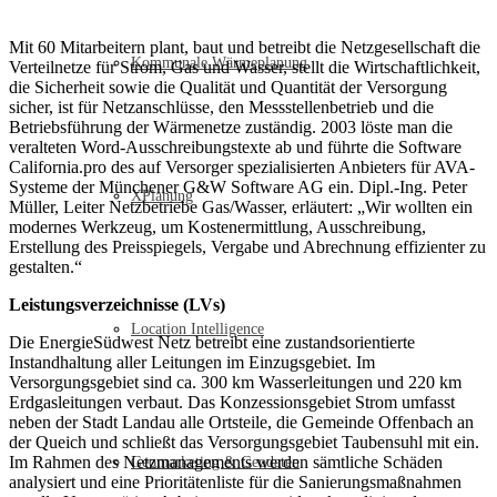
Mit 60 Mitarbeitern plant, baut und betreibt die Netzgesellschaft die
Kommunale Wärmeplanung
Verteilnetze für Strom, Gas und Wasser, stellt die Wirtschaftlichkeit,
die Sicherheit sowie die Qualität und Quantität der Versorgung
sicher, ist für Netzanschlüsse, den Messstellenbetrieb und die
Betriebsführung der Wärmenetze zuständig. 2003 löste man die
veralteten Word-Ausschreibungstexte ab und führte die Software
California.pro des auf Versorger spezialisierten Anbieters für AVA-
Systeme der Münchener G&W Software AG ein. Dipl.-Ing. Peter
XPlanung
Müller, Leiter Netzbetriebe Gas/Wasser, erläutert: „Wir wollten ein
modernes Werkzeug, um Kostenermittlung, Ausschreibung,
Erstellung des Preisspiegels, Vergabe und Abrechnung effizienter zu
gestalten.“
Leistungsverzeichnisse (LVs)
Location Intelligence
Die EnergieSüdwest Netz betreibt eine zustandsorientierte
Instandhaltung aller Leitungen im Einzugsgebiet. Im
Versorgungsgebiet sind ca. 300 km Wasserleitungen und 220 km
Erdgasleitungen verbaut. Das Konzessionsgebiet Strom umfasst
neben der Stadt Landau alle Ortsteile, die Gemeinde Offenbach an
der Queich und schließt das Versorgungsgebiet Taubensuhl mit ein.
Im Rahmen des Netzmanagements werden sämtliche Schäden
Geomarketing & Geodaten
analysiert und eine Prioritätenliste für die Sanierungsmaßnahmen