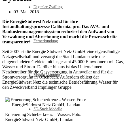
Digitaler Zwilling
03. Mai. 2018
Die EnergieSüdwest Netz nutzt für ihre
Instandhaltungsprozesse California. pro. Das AVA- und
Baukostenmanagementsystem reduziert den Aufwand von
Verwaltung und Abrechnung und macht die Prozessschritte
Fernerkundung
transparenter.
Seit 2007 ist die Energie Südwest Netz GmbH eine eigenständige
Netzgesellschaft und versorgt die Stadt Landau sowie die
eingemeindeten Gebiete mit insgesamt 45.000 Einwohnern mit Gas,
Wasser und Strom. Darüber hinaus ist das Unternehmen
Netzbetreiber für die Gasversorgung in Annweiler und für die
Mobile Mapping
Stromversorgung in Offenbach. Außerdem obliegt der
EnergieSüdwest Netz die technische Betriebsführung Wasser für
den Zweckverband Impflinger Gruppe.
3D-Stadt Modelle
Erneuerung Schieberkreuz – Wasser. Foto:
EnergieSüdwest Netz GmbH, Landau