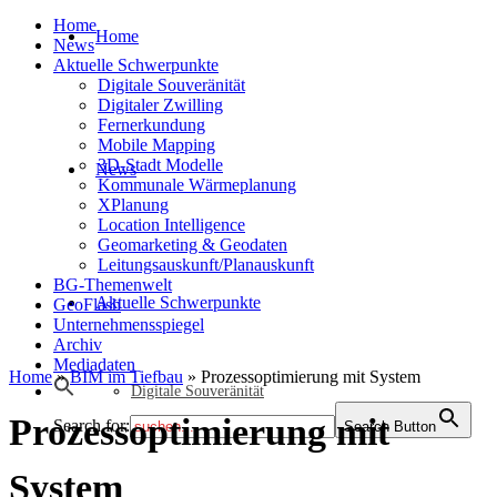
Home
Home
News
Aktuelle Schwerpunkte
Digitale Souveränität
Digitaler Zwilling
Fernerkundung
Mobile Mapping
3D-Stadt Modelle
News
Kommunale Wärmeplanung
XPlanung
Location Intelligence
Geomarketing & Geodaten
Leitungsauskunft/Planauskunft
BG-Themenwelt
Aktuelle Schwerpunkte
GeoFlash
Unternehmensspiegel
Archiv
Mediadaten
Home
»
BIM im Tiefbau
»
Prozessoptimierung mit System
Digitale Souveränität
Prozessoptimierung mit
Search for:
Search Button
System