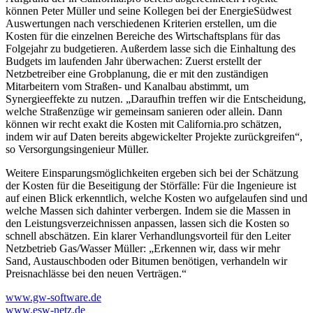
können Peter Müller und seine Kollegen bei der EnergieSüdwest
Auswertungen nach verschiedenen Kriterien erstellen, um die
Kosten für die einzelnen Bereiche des Wirtschaftsplans für das
Folgejahr zu budgetieren. Außerdem lasse sich die Einhaltung des
Budgets im laufenden Jahr überwachen: Zuerst erstellt der
Netzbetreiber eine Grobplanung, die er mit den zuständigen
Mitarbeitern vom Straßen- und Kanalbau abstimmt, um
Synergieeffekte zu nutzen. „Daraufhin treffen wir die Entscheidung,
welche Straßenzüge wir gemeinsam sanieren oder allein. Dann
können wir recht exakt die Kosten mit California.pro schätzen,
indem wir auf Daten bereits abgewickelter Projekte zurückgreifen“,
so Versorgungsingenieur Müller.
Weitere Einsparungsmöglichkeiten ergeben sich bei der Schätzung
der Kosten für die Beseitigung der Störfälle: Für die Ingenieure ist
auf einen Blick erkenntlich, welche Kosten wo aufgelaufen sind und
welche Massen sich dahinter verbergen. Indem sie die Massen in
den Leistungsverzeichnissen anpassen, lassen sich die Kosten so
schnell abschätzen. Ein klarer Verhandlungsvorteil für den Leiter
Netzbetrieb Gas/Wasser Müller: „Erkennen wir, dass wir mehr
Sand, Austauschboden oder Bitumen benötigen, verhandeln wir
Preisnachlässe bei den neuen Verträgen.“
www.gw-software.de
www.esw-netz.de