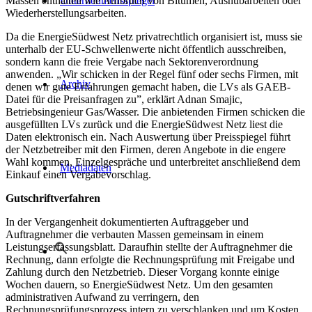
Massen enthalten wie Aufbruch von Bitumen, Aushubarbeiten oder
Unternehmensspiegel
Wiederherstellungsarbeiten.
Da die EnergieSüdwest Netz privatrechtlich organisiert ist, muss sie
unterhalb der EU-Schwellenwerte nicht öffentlich ausschreiben,
sondern kann die freie Vergabe nach Sektorenverordnung
anwenden. „Wir schicken in der Regel fünf oder sechs Firmen, mit
Archiv
denen wir gute Erfahrungen gemacht haben, die LVs als GAEB-
Datei für die Preisanfragen zu”, erklärt Adnan Smajic,
Betriebsingenieur Gas/Wasser. Die anbietenden Firmen schicken die
ausgefüllten LVs zurück und die EnergieSüdwest Netz liest die
Daten elektronisch ein. Nach Auswertung über Preisspiegel führt
der Netzbetreiber mit den Firmen, deren Angebote in die engere
Wahl kommen, Einzelgespräche und unterbreitet anschließend dem
Mediadaten
Einkauf einen Vergabevorschlag.
Gutschriftverfahren
In der Vergangenheit dokumentierten Auftraggeber und
Auftragnehmer die verbauten Massen gemeinsam in einem
Leistungserfassungsblatt. Daraufhin stellte der Auftragnehmer die
Rechnung, dann erfolgte die Rechnungsprüfung mit Freigabe und
Zahlung durch den Netzbetrieb. Dieser Vorgang konnte einige
Wochen dauern, so EnergieSüdwest Netz. Um den gesamten
administrativen Aufwand zu verringern, den
Rechnungsprüfungsprozess intern zu verschlanken und um Kosten