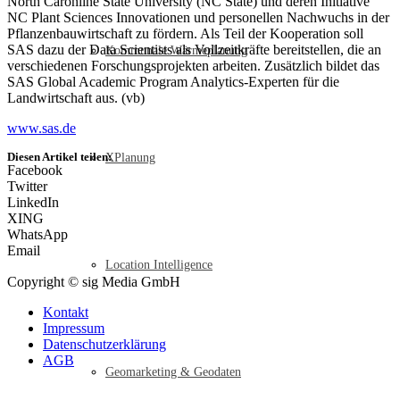
North Caronline State University (NC State) und deren Initiative
NC Plant Sciences Innovationen und personellen Nachwuchs in der
Pflanzenbauwirtschaft zu fördern. Als Teil der Kooperation soll
SAS dazu der Data Scientists als Vollzeitkräfte bereitstellen, die an
Kommunale Wärmeplanung
verschiedenen Forschungsprojekten arbeiten. Zusätzlich bildet das
SAS Global Academic Program Analytics-Experten für die
Landwirtschaft aus. (vb)
www.sas.de
Diesen Artikel teilen:
XPlanung
Facebook
Twitter
LinkedIn
XING
WhatsApp
Email
Location Intelligence
Copyright © sig Media GmbH
Kontakt
Impressum
Datenschutzerklärung
AGB
Geomarketing & Geodaten