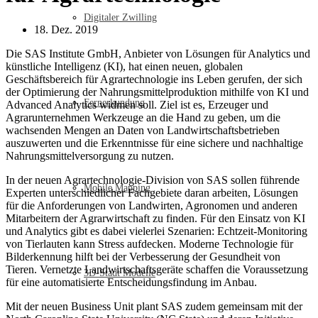
Digitaler Zwilling
18. Dez. 2019
Die SAS Institute GmbH, Anbieter von Lösungen für Analytics und
künstliche Intelligenz (KI), hat einen neuen, globalen
Geschäftsbereich für Agrartechnologie ins Leben gerufen, der sich
der Optimierung der Nahrungsmittelproduktion mithilfe von KI und
Fernerkundung
Advanced Analytics widmen soll. Ziel ist es, Erzeuger und
Agrarunternehmen Werkzeuge an die Hand zu geben, um die
wachsenden Mengen an Daten von Landwirtschaftsbetrieben
auszuwerten und die Erkenntnisse für eine sichere und nachhaltige
Nahrungsmittelversorgung zu nutzen.
In der neuen Agrartechnologie-Division von SAS sollen führende
Mobile Mapping
Experten unterschiedlicher Fachgebiete daran arbeiten, Lösungen
für die Anforderungen von Landwirten, Agronomen und anderen
Mitarbeitern der Agrarwirtschaft zu finden. Für den Einsatz von KI
und Analytics gibt es dabei vielerlei Szenarien: Echtzeit-Monitoring
von Tierlauten kann Stress aufdecken. Moderne Technologie für
Bilderkennung hilft bei der Verbesserung der Gesundheit von
Tieren. Vernetzte Landwirtschaftsgeräte schaffen die Voraussetzung
3D-Stadt Modelle
für eine automatisierte Entscheidungsfindung im Anbau.
Mit der neuen Business Unit plant SAS zudem gemeinsam mit der