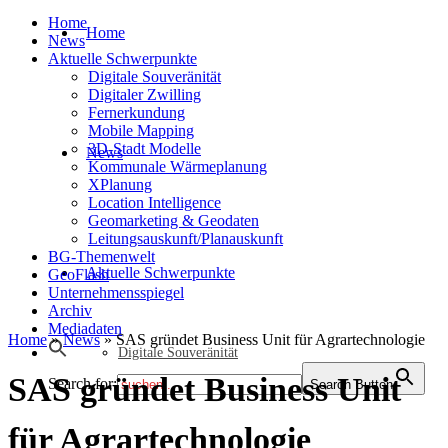
Home
Home
News
Aktuelle Schwerpunkte
Digitale Souveränität
Digitaler Zwilling
Fernerkundung
Mobile Mapping
3D-Stadt Modelle
News
Kommunale Wärmeplanung
XPlanung
Location Intelligence
Geomarketing & Geodaten
Leitungsauskunft/Planauskunft
BG-Themenwelt
Aktuelle Schwerpunkte
GeoFlash
Unternehmensspiegel
Archiv
Mediadaten
Home
»
News
»
SAS gründet Business Unit für Agrartechnologie
Digitale Souveränität
SAS gründet Business Unit
Search for:
Search Button
für Agrartechnologie