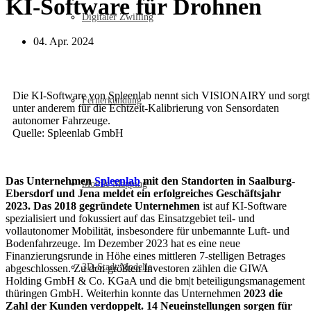
KI-Software für Drohnen
Digitaler Zwilling
04. Apr. 2024
Die KI-Software von Spleenlab nennt sich VISIONAIRY und sorgt
Fernerkundung
unter anderem für die Echtzeit-Kalibrierung von Sensordaten
autonomer Fahrzeuge.
Quelle: Spleenlab GmbH
Das Unternehmen
Spleenlab
mit den Standorten in Saalburg-
Mobile Mapping
Ebersdorf und Jena meldet ein erfolgreiches Geschäftsjahr
2023. Das 2018 gegründete Unternehmen
ist auf KI-Software
spezialisiert und fokussiert auf das Einsatzgebiet teil- und
vollautonomer Mobilität, insbesondere für unbemannte Luft- und
Bodenfahrzeuge. Im Dezember 2023 hat es eine neue
Finanzierungsrunde in Höhe eines mittleren 7-stelligen Betrages
3D-Stadt Modelle
abgeschlossen. Zu den größten Investoren zählen die GIWA
Holding GmbH & Co. KGaA und die bm|t beteiligungsmanagement
thüringen GmbH. Weiterhin konnte das Unternehmen
2023 die
Zahl der Kunden verdoppelt. 14 Neueinstellungen sorgen für