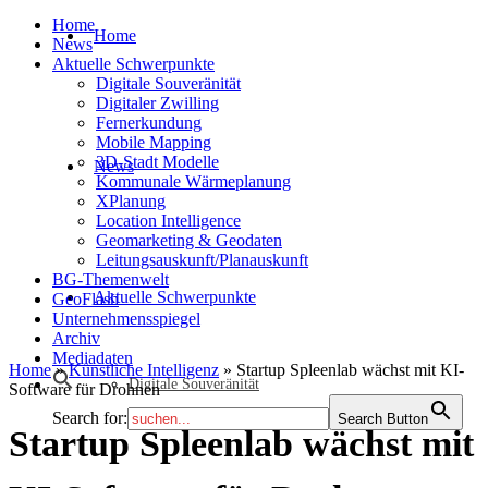
Home
Home
News
Aktuelle Schwerpunkte
Digitale Souveränität
Digitaler Zwilling
Fernerkundung
Mobile Mapping
3D-Stadt Modelle
News
Kommunale Wärmeplanung
XPlanung
Location Intelligence
Geomarketing & Geodaten
Leitungsauskunft/Planauskunft
BG-Themenwelt
Aktuelle Schwerpunkte
GeoFlash
Unternehmensspiegel
Archiv
Mediadaten
Home
»
Künstliche Intelligenz
»
Startup Spleenlab wächst mit KI-
Digitale Souveränität
Software für Drohnen
Search for:
Search Button
Startup Spleenlab wächst mit