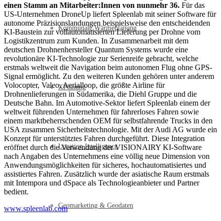
einen Stamm an Mitarbeiter:Innen von nunmehr 36.
Für das
US-Unternehmen DroneUp liefert Spleenlab mit seiner Software für
autonome Präzisionslandungen beispielsweise den entscheidenden
Kommunale Wärmeplanung
KI-Baustein zur vollautomatisierten Lieferung per Drohne vom
Logistikzentrum zum Kunden. In Zusammenarbeit mit dem
deutschen Drohnenhersteller Quantum Systems wurde eine
revolutionäre KI-Technologie zur Serienreife gebracht, welche
erstmals weltweit die Navigation beim autonomen Flug ohne GPS-
Signal ermöglicht. Zu den weiteren Kunden gehören unter anderem
Volocopter, Valeo, Aerialloop, die größte Airline für
XPlanung
Drohnenlieferungen in Südamerika, die Diehl Gruppe und die
Deutsche Bahn. Im Automotive-Sektor liefert Spleenlab einem der
weltweit führenden Unternehmen für fahrerloses Fahren sowie
einem marktbeherrschenden OEM für selbstfahrende Trucks in den
USA zusammen Sicherheitstechnologie. Mit der Audi AG wurde ein
Konzept für unterstütztes Fahren durchgeführt. Diese Integration
Location Intelligence
eröffnet durch die Verwendung der VISIONAIRY KI-Software
nach Angaben des Unternehmens eine völlig neue Dimension von
Anwendungsmöglichkeiten für sicheres, hochautomatisiertes und
assistiertes Fahren. Zusätzlich wurde der asiatische Raum erstmals
mit Intempora und dSpace als Technologieanbieter und Partner
bedient.
Geomarketing & Geodaten
www.spleenlab.com