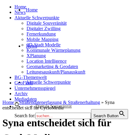
Home
Home
News
Aktuelle Schwerpunkte
Digitale Souveränität
Digitaler Zwilling
Fernerkundung
Mobile Mapping
3D-Stadt Modelle
News
Kommunale Wärmeplanung
XPlanung
Location Intelligence
Geomarketing & Geodaten
Leitungsauskunft/Planauskunft
BG-Themenwelt
Aktuelle Schwerpunkte
GeoFlash
Unternehmensspiegel
Archiv
Mediadaten
Home
»
Straßendatenerfassung & Straßenerhaltung
»
Syna
Digitale Souveränität
entscheidet sich für CycloMedia
Search for:
Search Button
Syna entscheidet sich für