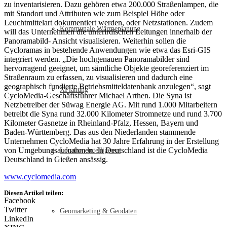
zu inventarisieren. Dazu gehören etwa 200.000 Straßenlampen, die
mit Standort und Attributen wie zum Beispiel Höhe oder
Leuchtmittelart dokumentiert werden, oder Netzstationen. Zudem
Kommunale Wärmeplanung
will das Unternehmen die unterirdischen Leitungen innerhalb der
Panoramabild- Ansicht visualisieren. Weiterhin sollen die
Cycloramas in bestehende Anwendungen wie etwa das Esri-GIS
integriert werden. „Die hochgenauen Panoramabilder sind
hervorragend geeignet, um sämtliche Objekte georeferenziert im
Straßenraum zu erfassen, zu visualisieren und dadurch eine
geographisch fundierte Betriebsmitteldatenbank anzulegen“, sagt
XPlanung
CycloMedia-Geschäftsführer Michael Arthen. Die Syna ist
Netzbetreiber der Süwag Energie AG. Mit rund 1.000 Mitarbeitern
betreibt die Syna rund 32.000 Kilometer Stromnetze und rund 3.700
Kilometer Gasnetze in Rheinland-Pfalz, Hessen, Bayern und
Baden-Württemberg. Das aus den Niederlanden stammende
Unternehmen CycloMedia hat 30 Jahre Erfahrung in der Erstellung
von Umgebungsaufnahmen. In Deutschland ist die CycloMedia
Location Intelligence
Deutschland in Gießen ansässig.
www.cyclomedia.com
Diesen Artikel teilen:
Facebook
Twitter
Geomarketing & Geodaten
LinkedIn