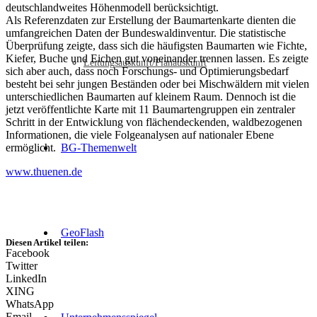
deutschlandweites Höhenmodell berücksichtigt.
Als Referenzdaten zur Erstellung der Baumartenkarte dienten die
umfangreichen Daten der Bundeswaldinventur. Die statistische
Überprüfung zeigte, dass sich die häufigsten Baumarten wie Fichte,
Kiefer, Buche und Eichen gut voneinander trennen lassen. Es zeigte
Leitungsauskunft/Planauskunft
sich aber auch, dass noch Forschungs- und Optimierungsbedarf
besteht bei sehr jungen Beständen oder bei Mischwäldern mit vielen
unterschiedlichen Baumarten auf kleinem Raum. Dennoch ist die
jetzt veröffentlichte Karte mit 11 Baumartengruppen ein zentraler
Schritt in der Entwicklung von flächendeckenden, waldbezogenen
Informationen, die viele Folgeanalysen auf nationaler Ebene
ermöglicht.
BG-Themenwelt
www.thuenen.de
GeoFlash
Diesen Artikel teilen:
Facebook
Twitter
LinkedIn
XING
WhatsApp
Email