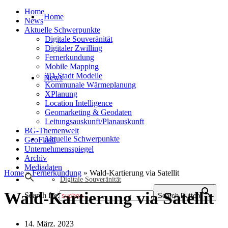
Home
Home
News
Aktuelle Schwerpunkte
Digitale Souveränität
Digitaler Zwilling
Fernerkundung
Mobile Mapping
3D-Stadt Modelle
News
Kommunale Wärmeplanung
XPlanung
Location Intelligence
Geomarketing & Geodaten
Leitungsauskunft/Planauskunft
BG-Themenwelt
Aktuelle Schwerpunkte
GeoFlash
Unternehmensspiegel
Archiv
Mediadaten
Home
»
Fernerkundung
»
Wald-Kartierung via Satellit
Digitale Souveränität
Wald-Kartierung via Satellit
Search for:
Search Button
14. März. 2023