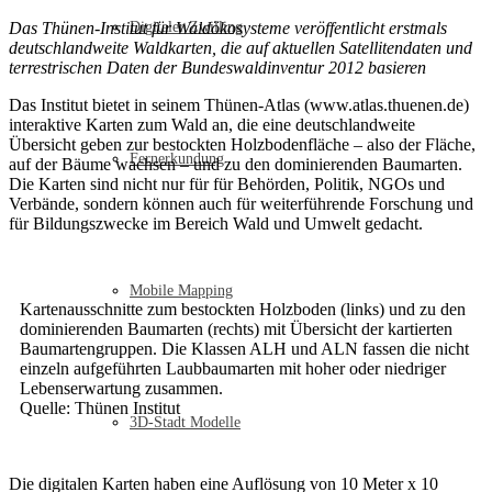
Das Thünen-Institut für Waldökosysteme veröffentlicht erstmals
Digitaler Zwilling
deutschlandweite Waldkarten, die auf aktuellen Satellitendaten und
terrestrischen Daten der Bundeswaldinventur 2012 basieren
Das Institut bietet in seinem Thünen-Atlas (www.atlas.thuenen.de)
interaktive Karten zum Wald an, die eine deutschlandweite
Übersicht geben zur bestockten Holzbodenfläche – also der Fläche,
Fernerkundung
auf der Bäume wachsen – und zu den dominierenden Baumarten.
Die Karten sind nicht nur für für Behörden, Politik, NGOs und
Verbände, sondern können auch für weiterführende Forschung und
für Bildungszwecke im Bereich Wald und Umwelt gedacht.
Mobile Mapping
Kartenausschnitte zum bestockten Holzboden (links) und zu den
dominierenden Baumarten (rechts) mit Übersicht der kartierten
Baumartengruppen. Die Klassen ALH und ALN fassen die nicht
einzeln aufgeführten Laubbaumarten mit hoher oder niedriger
Lebenserwartung zusammen.
Quelle: Thünen Institut
3D-Stadt Modelle
Die digitalen Karten haben eine Auflösung von 10 Meter x 10