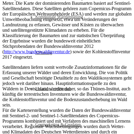
Meter. Die Karte der dominierenden Baumarten basiert auf Sentinel-
Satellitendaten. Diese Satelliten gehören zum Copernicus-Programm
der Europäischen Weltraumbehörde (ESA) und werden zur globalen
Kommunale Wärmeplanung
Umweltbeobachtung eingesetzt, etwa um Veränderungen der
Landnutzung zu erfassen, Gewässer und Küsten zu überwachen
und satellitengestützte Klimadaten zu erheben. Für die
Klassifizierung der Baumarten und zur statistischen Überprüfung
der Ergebnisse wurden die bundesweit einheitlichen
Stichprobendaten der Bundeswaldinventur 2012
(
http://www.bundeswaldinventur.de
) sowie der Kohlenstoffinventur
XPlanung
2017 eingesetzt.
Satellitendaten liefern somit wertvolle Zusatzinformationen für die
Erfassung unserer Wälder und deren Entwicklung. Die von Politik
und Gesellschaft benötigte Detailtiefe zu den Waldökosystemen geht
jedoch weit darüber hinaus. Hauptinformationsquelle zu den
Wäldern in Deutschland werden daher, so das Thünen-Institut, auch
Location Intelligence
künftig die terrestrischen Inventuren wie die Bundeswaldinventur,
die Kohlenstoffinventur und die Bodenzustandserhebung im Wald
sein.
Für die Kartenerstellung wurden die Daten der Bundeswaldinventur
mit Sentinel-2- und Sentinel-1-Satellitendaten des Copernicus-
Programms kombiniert und mit Verfahren des maschinellen Lernens
Geomarketing & Geodaten
verarbeitet. Regionale Wuchsbedingungen wurden durch Wetter-
und Klimadaten des Deutschen Wetterdienstes und durch ein