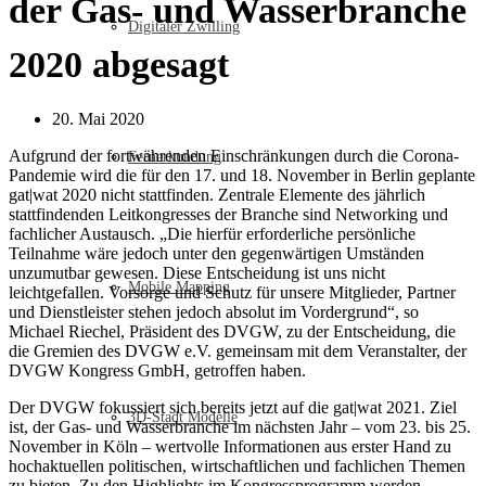
der Gas- und Wasserbranche
Digitaler Zwilling
2020 abgesagt
20. Mai 2020
Aufgrund der fortwährenden Einschränkungen durch die Corona-
Fernerkundung
Pandemie wird die für den 17. und 18. November in Berlin geplante
gat|wat 2020 nicht stattfinden. Zentrale Elemente des jährlich
stattfindenden Leitkongresses der Branche sind Networking und
fachlicher Austausch. „Die hierfür erforderliche persönliche
Teilnahme wäre jedoch unter den gegenwärtigen Umständen
unzumutbar gewesen. Diese Entscheidung ist uns nicht
Mobile Mapping
leichtgefallen. Vorsorge und Schutz für unsere Mitglieder, Partner
und Dienstleister stehen jedoch absolut im Vordergrund“, so
Michael Riechel, Präsident des DVGW, zu der Entscheidung, die
die Gremien des DVGW e.V. gemeinsam mit dem Veranstalter, der
DVGW Kongress GmbH, getroffen haben.
Der DVGW fokussiert sich bereits jetzt auf die gat|wat 2021. Ziel
3D-Stadt Modelle
ist, der Gas- und Wasserbranche im nächsten Jahr – vom 23. bis 25.
November in Köln – wertvolle Informationen aus erster Hand zu
hochaktuellen politischen, wirtschaftlichen und fachlichen Themen
zu bieten. Zu den Highlights im Kongressprogramm werden