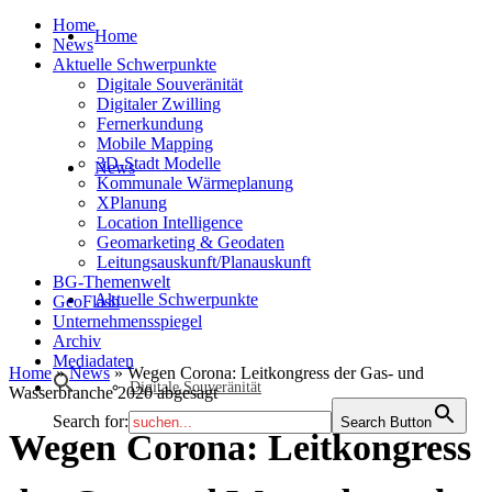
Home
Home
News
Aktuelle Schwerpunkte
Digitale Souveränität
Digitaler Zwilling
Fernerkundung
Mobile Mapping
3D-Stadt Modelle
News
Kommunale Wärmeplanung
XPlanung
Location Intelligence
Geomarketing & Geodaten
Leitungsauskunft/Planauskunft
BG-Themenwelt
Aktuelle Schwerpunkte
GeoFlash
Unternehmensspiegel
Archiv
Mediadaten
Home
»
News
»
Wegen Corona: Leitkongress der Gas- und
Digitale Souveränität
Wasserbranche 2020 abgesagt
Search for:
Search Button
Wegen Corona: Leitkongress