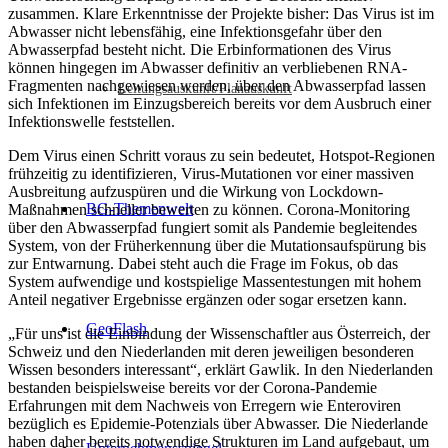
zusammen. Klare Erkenntnisse der Projekte bisher: Das Virus ist im
Abwasser nicht lebensfähig, eine Infektionsgefahr über den
Abwasserpfad besteht nicht. Die Erbinformationen des Virus
können hingegen im Abwasser definitiv an verbliebenen RNA-
Fragmenten nachgewiesen werden, über den Abwasserpfad lassen
Leitungsauskunft/Planauskunft
sich Infektionen im Einzugsbereich bereits vor dem Ausbruch einer
Infektionswelle feststellen.
Dem Virus einen Schritt voraus zu sein bedeutet, Hotspot-Regionen
frühzeitig zu identifizieren, Virus-Mutationen vor einer massiven
Ausbreitung aufzuspüren und die Wirkung von Lockdown-
BG-Themenwelt
Maßnahmen schneller bewerten zu können. Corona-Monitoring
über den Abwasserpfad fungiert somit als Pandemie begleitendes
System, von der Früherkennung über die Mutationsaufspürung bis
zur Entwarnung. Dabei steht auch die Frage im Fokus, ob das
System aufwendige und kostspielige Massentestungen mit hohem
Anteil negativer Ergebnisse ergänzen oder sogar ersetzen kann.
GeoFlash
„Für uns ist die Einbindung der Wissenschaftler aus Österreich, der
Schweiz und den Niederlanden mit deren jeweiligen besonderen
Wissen besonders interessant“, erklärt Gawlik. In den Niederlanden
bestanden beispielsweise bereits vor der Corona-Pandemie
Erfahrungen mit dem Nachweis von Erregern wie Enteroviren
bezüglich es Epidemie-Potenzials über Abwasser. Die Niederlande
haben daher bereits notwendige Strukturen im Land aufgebaut, um