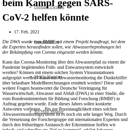
beim Kampf gegen SARS-
Digitaler Zwilling
CoV-2 helfen könnte
17. Feb. 2021
Die DWA wurde vom BMBF mit einem Projekt beauftragt, bei dem
Fernerkundung
die Experten herausfinden sollen, wie Abwasserbeprobungen bei
der Bekämpfung von Corona eingesetzt werden könnte.
Kann das Corona-Monitoring über den Abwasserpfad zu einem die
Pandemie begleitenden Früh- und Entwarnsystem entwickelt
werden? Können mit einem solchen System Virusmutationen
Mobile Mapping
aufgespürt werden? Kann mit Abwassermonitoring die Dunkelziffer
über belastbare Modellberechnungen ermittelt werden? Diese und
weitere Fragen beantwortet die Deutsche Vereinigung für
Wasserwirtschaft, Abwasser und Abfall (DWA) in einer Studie, die
vom Bundesministerium für Bildung und Forschung (BMBF) in
Auftrag gegeben wurde. Ende dieses Jahres sollen konkrete
Antworten vorliegen. „Bis zur Praxistauglichkeit eines solchen
3D-Stadt Modelle
Abwassermonitoringsystems ist es noch ein sehr langer Weg. Durch
die Vernetzung der Forschergruppe mit internationalen Experten und
durch den frühzeitigen Austausch der Erkenntnisse hoffen wir
jedoch, viel schneller ans Ziel zu kommen“, erklärt Johannes