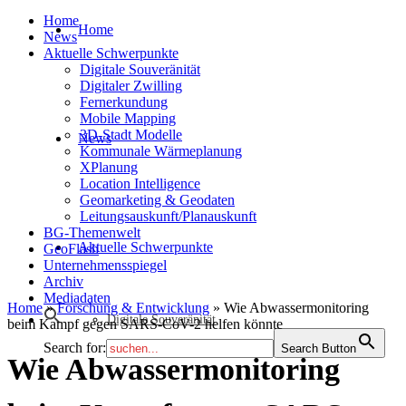
Home
Home
News
Aktuelle Schwerpunkte
Digitale Souveränität
Digitaler Zwilling
Fernerkundung
Mobile Mapping
3D-Stadt Modelle
News
Kommunale Wärmeplanung
XPlanung
Location Intelligence
Geomarketing & Geodaten
Leitungsauskunft/Planauskunft
BG-Themenwelt
Aktuelle Schwerpunkte
GeoFlash
Unternehmensspiegel
Archiv
Mediadaten
Home
»
Forschung & Entwicklung
»
Wie Abwassermonitoring
Digitale Souveränität
beim Kampf gegen SARS-CoV-2 helfen könnte
Search for:
Search Button
Wie Abwassermonitoring