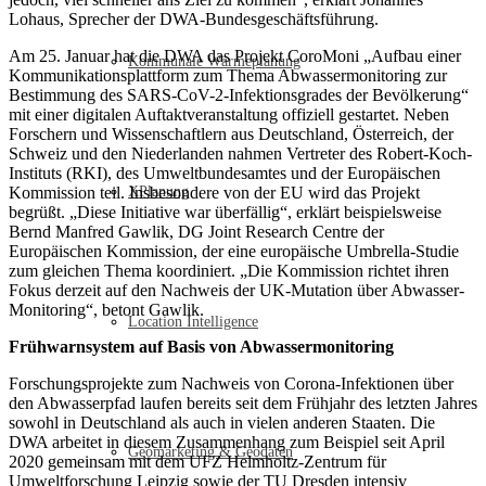
Lohaus, Sprecher der DWA-Bundesgeschäftsführung.
Am 25. Januar hat die DWA das Projekt CoroMoni „Aufbau einer
Kommunale Wärmeplanung
Kommunikationsplattform zum Thema Abwassermonitoring zur
Bestimmung des SARS-CoV-2-Infektionsgrades der Bevölkerung“
mit einer digitalen Auftaktveranstaltung offiziell gestartet. Neben
Forschern und Wissenschaftlern aus Deutschland, Österreich, der
Schweiz und den Niederlanden nahmen Vertreter des Robert-Koch-
Instituts (RKI), des Umweltbundesamtes und der Europäischen
Kommission teil. Insbesondere von der EU wird das Projekt
XPlanung
begrüßt. „Diese Initiative war überfällig“, erklärt beispielsweise
Bernd Manfred Gawlik, DG Joint Research Centre der
Europäischen Kommission, der eine europäische Umbrella-Studie
zum gleichen Thema koordiniert. „Die Kommission richtet ihren
Fokus derzeit auf den Nachweis der UK-Mutation über Abwasser-
Monitoring“, betont Gawlik.
Location Intelligence
Frühwarnsystem auf Basis von Abwassermonitoring
Forschungsprojekte zum Nachweis von Corona-Infektionen über
den Abwasserpfad laufen bereits seit dem Frühjahr des letzten Jahres
sowohl in Deutschland als auch in vielen anderen Staaten. Die
DWA arbeitet in diesem Zusammenhang zum Beispiel seit April
Geomarketing & Geodaten
2020 gemeinsam mit dem UFZ Helmholtz-Zentrum für
Umweltforschung Leipzig sowie der TU Dresden intensiv