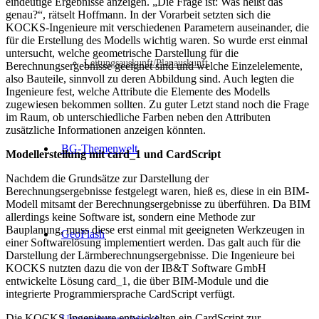
eindeutige Ergebnisse anzeigen. „Die Frage ist: Was heißt das
genau?“, rätselt Hoffmann. In der Vorarbeit setzten sich die
KOCKS-Ingenieure mit verschiedenen Parametern auseinander, die
für die Erstellung des Modells wichtig waren. So wurde erst einmal
untersucht, welche geometrische Darstellung für die
Leitungsauskunft/Planauskunft
Berechnungsergebnisse geeignet sind und welche Einzelelemente,
also Bauteile, sinnvoll zu deren Abbildung sind. Auch legten die
Ingenieure fest, welche Attribute die Elemente des Modells
zugewiesen bekommen sollten. Zu guter Letzt stand noch die Frage
im Raum, ob unterschiedliche Farben neben den Attributen
zusätzliche Informationen anzeigen könnten.
BG-Themenwelt
Modellerstellung mit card_1 und CardScript
Nachdem die Grundsätze zur Darstellung der
Berechnungsergebnisse festgelegt waren, hieß es, diese in ein BIM-
Modell mitsamt der Berechnungsergebnisse zu überführen. Da BIM
allerdings keine Software ist, sondern eine Methode zur
Bauplanung, muss diese erst einmal mit geeigneten Werkzeugen in
GeoFlash
einer Softwarelösung implementiert werden. Das galt auch für die
Darstellung der Lärmberechnungsergebnisse. Die Ingenieure bei
KOCKS nutzten dazu die von der IB&T Software GmbH
entwickelte Lösung card_1, die über BIM-Module und die
integrierte Programmiersprache CardScript verfügt.
Die KOCKS-Ingenieure entwickelten ein CardScript zur