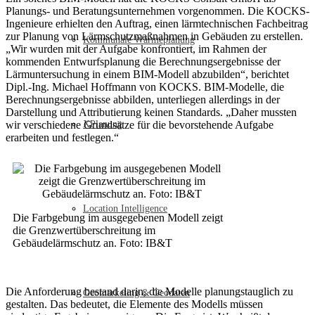
Planungs- und Beratungsunternehmen vorgenommen. Die KOCKS-
Ingenieure erhielten den Auftrag, einen lärmtechnischen Fachbeitrag
zur Planung von Lärmschutzmaßnahmen in Gebäuden zu erstellen.
Kommunale Wärmeplanung
„Wir wurden mit der Aufgabe konfrontiert, im Rahmen der
kommenden Entwurfsplanung die Berechnungsergebnisse der
Lärmuntersuchung in einem BIM-Modell abzubilden“, berichtet
Dipl.-Ing. Michael Hoffmann von KOCKS. BIM-Modelle, die
Berechnungsergebnisse abbilden, unterliegen allerdings in der
Darstellung und Attributierung keinen Standards. „Daher mussten
wir verschiedene Grundsätze für die bevorstehende Aufgabe
XPlanung
erarbeiten und festlegen.“
Location Intelligence
Die Farbgebung im ausgegebenen Modell zeigt
die Grenzwertüberschreitung im
Gebäudelärmschutz an. Foto: IB&T
Die Anforderung bestand darin, die Modelle planungstauglich zu
Geomarketing & Geodaten
gestalten. Das bedeutet, die Elemente des Modells müssen