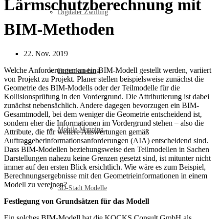
Lärmschutzberechnung mit
Digitaler Zwilling
BIM-Methoden
22. Nov. 2019
Welche Anforderungen an ein BIM-Modell gestellt werden, variiert
Fernerkundung
von Projekt zu Projekt. Planer stellen beispielsweise zunächst die
Geometrie des BIM-Modells oder der Teilmodelle für die
Kollisionsprüfung in den Vordergrund. Die Attributierung ist dabei
zunächst nebensächlich. Andere dagegen bevorzugen ein BIM-
Gesamtmodell, bei dem weniger die Geometrie entscheidend ist,
sondern eher die Informationen im Vordergrund stehen – also die
Mobile Mapping
Attribute, die für weitere Auswertungen gemäß
Auftraggeberinformationsanforderungen (AIA) entscheidend sind.
Dass BIM-Modellen beziehungsweise den Teilmodellen in Sachen
Darstellungen nahezu keine Grenzen gesetzt sind, ist mitunter nicht
immer auf den ersten Blick ersichtlich. Wie wäre es zum Beispiel,
Berechnungsergebnisse mit den Geometrieinformationen in einem
Modell zu vereinen?
3D-Stadt Modelle
Festlegung von Grundsätzen für das Modell
Ein solches BIM-Modell hat die KOCKS Consult GmbH als