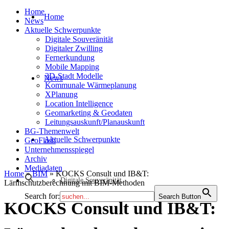
Home
Home
News
Aktuelle Schwerpunkte
Digitale Souveränität
Digitaler Zwilling
Fernerkundung
Mobile Mapping
3D-Stadt Modelle
News
Kommunale Wärmeplanung
XPlanung
Location Intelligence
Geomarketing & Geodaten
Leitungsauskunft/Planauskunft
BG-Themenwelt
Aktuelle Schwerpunkte
GeoFlash
Unternehmensspiegel
Archiv
Mediadaten
Home
»
BIM
»
KOCKS Consult und IB&T:
Digitale Souveränität
Lärmschutzberechnung mit BIM-Methoden
Search for:
Search Button
KOCKS Consult und IB&T: