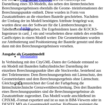
Unternehmensspiegel
Darstellung eines 3D-Modells, das neben den lärmtechnischen
Berechnungsergebnissen ebenfalls die Geome- trieinformationen der
Berechnungspunkte enthielt. Diese wurden in Form von
Zusatzattributen an die einzelnen Bauteile geschrieben. Nachdem
der Umfang der im Modell benötigten Attribute festgelegt war,
wurden diese aus der Software für die Lärmberechnungen in
Archiv
Tabellenform ausgegeben. Die Ergebnislisten lasen die KOCKS-
Ingenieure in card_1 ein und verarbeiteten diese mittels des erstellten
CardScriptes in einem Modell weiter: Die Geometriedaten wurden
zur Attributierung und Positionierung der Bauteile genutzt und diese
dann mit den Berechnungsergebnissen versehen.
Ausgabe als Gesamtmodell
Mediadaten
In Verbindung mit den CityGML-Daten der Gebäude entstand so
ein Modell mit Bauteilen halbzylindrischer Darstellung der
einzelnen Berechnungspunkte über alle Stockwerke, bestehend aus
drei Teilelementen: Dem Berechnungsergebnis mit Lärmschutz, den
Geometriedaten und dem Berechnungsergebnis ohne Lärmschutz.
Gleichzeitig kennzeichnet der Grad der Farbgebung die
lärmschutztechnische Grenzwertüberschreitung. Den drei Bauteilen
eines Berechnungspunktes sind die Berechnungsergebnisse als
Zusatzattribute zugeordnet. Das Modell wurde anschließend im
CPIXML-Format exportiert und ist so nun in BIM-Viewern oder in
DESITE MD als Gesamtmodell nutzbar. Hoffmann resümiert die