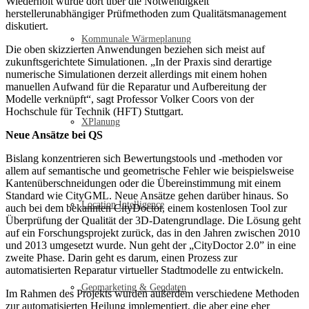
Wiederholt wurde dort über die Notwendigkeit
herstellerunabhängiger Prüfmethoden zum Qualitätsmanagement
diskutiert.
Kommunale Wärmeplanung
Die oben skizzierten Anwendungen beziehen sich meist auf
zukunftsgerichtete Simulationen. „In der Praxis sind derartige
numerische Simulationen derzeit allerdings mit einem hohen
manuellen Aufwand für die Reparatur und Aufbereitung der
Modelle verknüpft“, sagt Professor Volker Coors von der
Hochschule für Technik (HFT) Stuttgart.
XPlanung
Neue Ansätze bei QS
Bislang konzentrieren sich Bewertungstools und -methoden vor
allem auf semantische und geometrische Fehler wie beispielsweise
Kantenüberschneidungen oder die Übereinstimmung mit einem
Standard wie CityGML. Neue Ansätze gehen darüber hinaus. So
Location Intelligence
auch bei dem bekannten CityDoctor, einem kostenlosen Tool zur
Überprüfung der Qualität der 3D-Datengrundlage. Die Lösung geht
auf ein Forschungsprojekt zurück, das in den Jahren zwischen 2010
und 2013 umgesetzt wurde. Nun geht der „CityDoctor 2.0” in eine
zweite Phase. Darin geht es darum, einen Prozess zur
automatisierten Reparatur virtueller Stadtmodelle zu entwickeln.
Geomarketing & Geodaten
Im Rahmen des Projekts wurden außerdem verschiedene Methoden
zur automatisierten Heilung implementiert, die aber eine eher