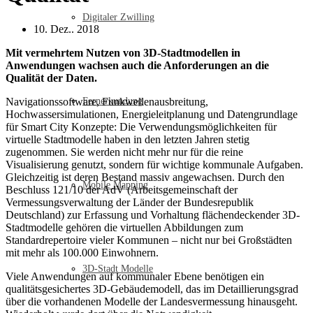
Digitaler Zwilling
10. Dez.. 2018
Mit vermehrtem Nutzen von 3D-Stadtmodellen in
Anwendungen wachsen auch die Anforderungen an die
Qualität der Daten.
Navigationssoftware, Funkwellenausbreitung,
Fernerkundung
Hochwassersimulationen, Energieleitplanung und Datengrundlage
für Smart City Konzepte: Die Verwendungsmöglichkeiten für
virtuelle Stadtmodelle haben in den letzten Jahren stetig
zugenommen. Sie werden nicht mehr nur für die reine
Visualisierung genutzt, sondern für wichtige kommunale Aufgaben.
Gleichzeitig ist deren Bestand massiv angewachsen. Durch den
Mobile Mapping
Beschluss 121/10 der AdV (Arbeitsgemeinschaft der
Vermessungsverwaltung der Länder der Bundesrepublik
Deutschland) zur Erfassung und Vorhaltung flächendeckender 3D-
Stadtmodelle gehören die virtuellen Abbildungen zum
Standardrepertoire vieler Kommunen – nicht nur bei Großstädten
mit mehr als 100.000 Einwohnern.
3D-Stadt Modelle
Viele Anwendungen auf kommunaler Ebene benötigen ein
qualitätsgesichertes 3D-Gebäudemodell, das im Detaillierungsgrad
über die vorhandenen Modelle der Landesvermessung hinausgeht.