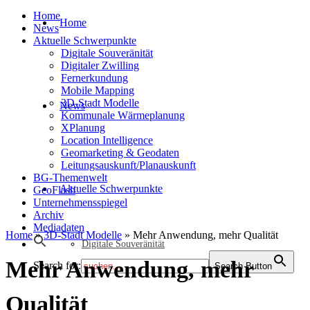
Home
Home
News
Aktuelle Schwerpunkte
Digitale Souveränität
Digitaler Zwilling
Fernerkundung
Mobile Mapping
3D-Stadt Modelle
News
Kommunale Wärmeplanung
XPlanung
Location Intelligence
Geomarketing & Geodaten
Leitungsauskunft/Planauskunft
BG-Themenwelt
Aktuelle Schwerpunkte
GeoFlash
Unternehmensspiegel
Archiv
Mediadaten
Home
»
3D-Stadt Modelle
»
Mehr Anwendung, mehr Qualität
Digitale Souveränität
Mehr Anwendung, mehr
Search for:
Search Button
Qualität