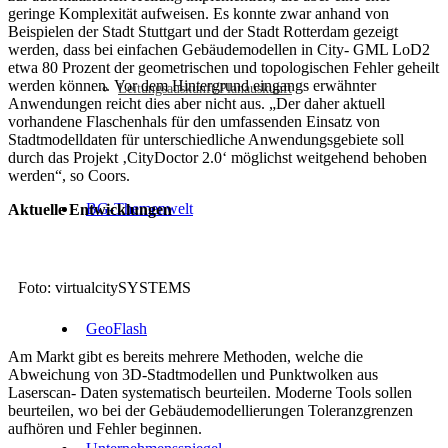
geringe Komplexität aufweisen. Es konnte zwar anhand von
Beispielen der Stadt Stuttgart und der Stadt Rotterdam gezeigt
werden, dass bei einfachen Gebäudemodellen in City- GML LoD2
etwa 80 Prozent der geometrischen und topologischen Fehler geheilt
werden können. Vor dem Hintergrund eingangs erwähnter
Leitungsauskunft/Planauskunft
Anwendungen reicht dies aber nicht aus. „Der daher aktuell
vorhandene Flaschenhals für den umfassenden Einsatz von
Stadtmodelldaten für unterschiedliche Anwendungsgebiete soll
durch das Projekt ‚CityDoctor 2.0‘ möglichst weitgehend behoben
werden“, so Coors.
BG-Themenwelt
Aktuelle Entwicklungen
Foto: virtualcitySYSTEMS
GeoFlash
Am Markt gibt es bereits mehrere Methoden, welche die
Abweichung von 3D-Stadtmodellen und Punktwolken aus
Laserscan- Daten systematisch beurteilen. Moderne Tools sollen
beurteilen, wo bei der Gebäudemodellierungen Toleranzgrenzen
aufhören und Fehler beginnen.