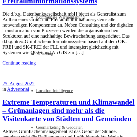
Freirauminformationssystems
Die d.b.g. Datenbankgesellschaft mbH bietet als Generalist zum
Kommunale Wärmeplanung
Aufbau eines Grün- und Freirauminformationssystems alle
notwendigen Komponenten an. Neben Consulting und der digitalen
Transformation von Prozessen werden die organisatorischen
Strukturen auf eine nachhaltige Bewirtschaftung ausgerichtet. Das
d.b.g. itreo-Grünflächeninformationssystem basiert auf dem OK-
FREI und SK-FREI der FLL und interagiert gleichzeitig mit
Systemen wie QGIS und ArcGIS zur […]
XPlanung
Continue reading
25. August 2022
in
Advertorial
Location Intelligence
Extreme Temperaturen und Klimawandel
– Grünanlagen sind mehr als die
Visitenkarte von Städten und Gemeinden
Geomarketing & Geodaten
Aktives Grünflächenmanagement ist das Gebot der Stunde.
geoplana steht für Befliegungen und Luftbildprodukte Made in