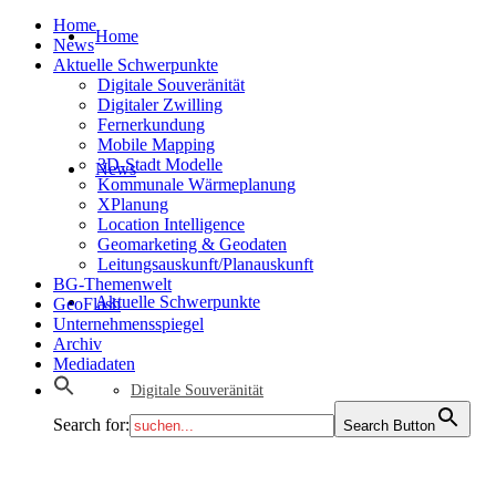
Home
Home
News
Aktuelle Schwerpunkte
Digitale Souveränität
Digitaler Zwilling
Fernerkundung
Mobile Mapping
3D-Stadt Modelle
News
Kommunale Wärmeplanung
XPlanung
Location Intelligence
Geomarketing & Geodaten
Leitungsauskunft/Planauskunft
BG-Themenwelt
Aktuelle Schwerpunkte
GeoFlash
Unternehmensspiegel
Archiv
Mediadaten
Digitale Souveränität
Search for:
Search Button