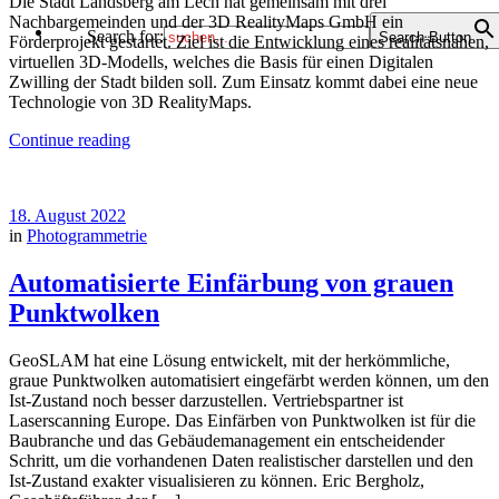
Die Stadt Landsberg am Lech hat gemeinsam mit drei
Nachbargemeinden und der 3D RealityMaps GmbH ein
Search for:
Search Button
Förderprojekt gestartet. Ziel ist die Entwicklung eines realitätsnahen,
virtuellen 3D-Modells, welches die Basis für einen Digitalen
Zwilling der Stadt bilden soll. Zum Einsatz kommt dabei eine neue
Technologie von 3D RealityMaps.
Continue reading
18. August 2022
in
Photogrammetrie
Automatisierte Einfärbung von grauen
Punktwolken
GeoSLAM hat eine Lösung entwickelt, mit der herkömmliche,
graue Punktwolken automatisiert eingefärbt werden können, um den
Ist-Zustand noch besser darzustellen. Vertriebspartner ist
Laserscanning Europe. Das Einfärben von Punktwolken ist für die
Baubranche und das Gebäudemanagement ein entscheidender
Schritt, um die vorhandenen Daten realistischer darstellen und den
Ist-Zustand exakter visualisieren zu können. Eric Bergholz,