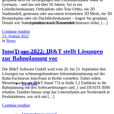
Germany – und das seit über 50 Jahren. Sei es ein
Grünflächenkataster, Orthophoto oder True-Ortho, ein 3D
Stadtmodell, gemessen oder aus einem texturierten 3D Mesh, ein 3D
Bestandsplan oder ein Dachflächenkataster – fragen Sie geoplana.
Leitungsauskunft/Planauskunft
Details wie Stammposition sowie Kronendurchmesser/-höhe, […]
Continue reading
23. August 2022
in
News
InnoTrans 2022: IB&T stellt Lösungen
BG-Themenwelt
zur Bahnplanung vor
Die IB&T Software GmbH wird vom 20. bis 23. September ihre
Lösungen zur schienengebundenen Infrastrukturplanung auf der
Bahn-Fachmesse InnoTrans in Berlin vorstellen. Dabei sollen
Messebesucher am IB&T-Stand 774 in Halle 5.2 Einblicke in die
GeoFlash
Bahnplanung mit den Softwarelösungen card_1 und DESITE BIM
erhalten. Darüber hinaus zeigt das Unternehmen aus Norderstedt in
Produktdemos, wie sich mit […]
Continue reading