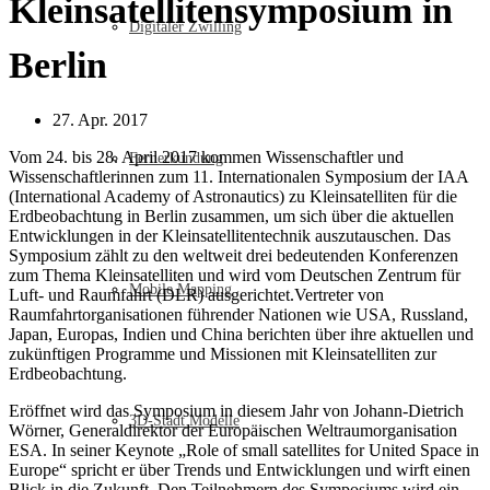
Kleinsatellitensymposium in
Digitaler Zwilling
Berlin
27. Apr. 2017
Vom 24. bis 28. April 2017 kommen Wissenschaftler und
Fernerkundung
Wissenschaftlerinnen zum 11. Internationalen Symposium der IAA
(International Academy of Astronautics) zu Kleinsatelliten für die
Erdbeobachtung in Berlin zusammen, um sich über die aktuellen
Entwicklungen in der Kleinsatellitentechnik auszutauschen. Das
Symposium zählt zu den weltweit drei bedeutenden Konferenzen
zum Thema Kleinsatelliten und wird vom Deutschen Zentrum für
Mobile Mapping
Luft- und Raumfahrt (DLR) ausgerichtet.Vertreter von
Raumfahrtorganisationen führender Nationen wie USA, Russland,
Japan, Europas, Indien und China berichten über ihre aktuellen und
zukünftigen Programme und Missionen mit Kleinsatelliten zur
Erdbeobachtung.
Eröffnet wird das Symposium in diesem Jahr von Johann-Dietrich
3D-Stadt Modelle
Wörner, Generaldirektor der Europäischen Weltraumorganisation
ESA. In seiner Keynote „Role of small satellites for United Space in
Europe“ spricht er über Trends und Entwicklungen und wirft einen
Blick in die Zukunft. Den Teilnehmern des Symposiums wird ein