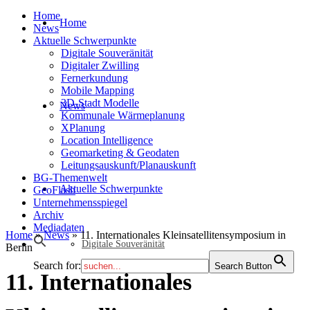
Home
Home
News
Aktuelle Schwerpunkte
Digitale Souveränität
Digitaler Zwilling
Fernerkundung
Mobile Mapping
3D-Stadt Modelle
News
Kommunale Wärmeplanung
XPlanung
Location Intelligence
Geomarketing & Geodaten
Leitungsauskunft/Planauskunft
BG-Themenwelt
Aktuelle Schwerpunkte
GeoFlash
Unternehmensspiegel
Archiv
Mediadaten
Home
»
News
»
11. Internationales Kleinsatellitensymposium in
Digitale Souveränität
Berlin
Search for:
Search Button
11. Internationales