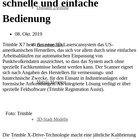
schnelle und einfache
Digitaler Zwilling
Bedienung
08. Okt. 2019
Trimble X7 heißt das neue 3D-Laserscansystem das US-
Fernerkundung
amerikanischen Herstellers, das sich vor allem durch seine einfachen
Arbeitsabläufen zur automatischen Einpassung von
Punktwolkendaten auszeichnet, so dass das System auch ohne
spezielle Fachkenntnisse bedient werden kann. Der Scanner eignet
sich nach Angaben des Herstellers für vermessungs- und
bautechnische Zwecke, für den Einsatz in Industrieanlagen oder
Mobile Mapping
forensische Anwendungen. Als integrierte Lösung verfügt er über
spezielle Feldsoftware (Trimble Registration Assist).
Foto: Trimble
3D-Stadt Modelle
Die Trimble X-Drive-Technologie macht eine jährliche Kalibrierung