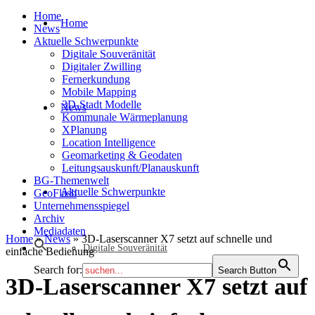
Home
Home
News
Aktuelle Schwerpunkte
Digitale Souveränität
Digitaler Zwilling
Fernerkundung
Mobile Mapping
3D-Stadt Modelle
News
Kommunale Wärmeplanung
XPlanung
Location Intelligence
Geomarketing & Geodaten
Leitungsauskunft/Planauskunft
BG-Themenwelt
Aktuelle Schwerpunkte
GeoFlash
Unternehmensspiegel
Archiv
Mediadaten
Home
»
News
»
3D-Laserscanner X7 setzt auf schnelle und
Digitale Souveränität
einfache Bedienung
Search for:
Search Button
3D-Laserscanner X7 setzt auf