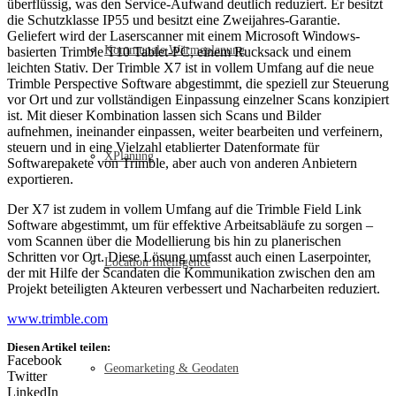
überflüssig, was den Service-Aufwand deutlich reduziert. Er besitzt
die Schutzklasse IP55 und besitzt eine Zweijahres-Garantie.
Geliefert wird der Laserscanner mit einem Microsoft Windows-
Kommunale Wärmeplanung
basierten Trimble T10 Tablet-PC, einem Rucksack und einem
leichten Stativ. Der Trimble X7 ist in vollem Umfang auf die neue
Trimble Perspective Software abgestimmt, die speziell zur Steuerung
vor Ort und zur vollständigen Einpassung einzelner Scans konzipiert
ist. Mit dieser Kombination lassen sich Scans und Bilder
aufnehmen, ineinander einpassen, weiter bearbeiten und verfeinern,
steuern und in eine Vielzahl etablierter Datenformate für
XPlanung
Softwarepakete von Trimble, aber auch von anderen Anbietern
exportieren.
Der X7 ist zudem in vollem Umfang auf die Trimble Field Link
Software abgestimmt, um für effektive Arbeitsabläufe zu sorgen –
vom Scannen über die Modellierung bis hin zu planerischen
Schritten vor Ort. Diese Lösung umfasst auch einen Laserpointer,
Location Intelligence
der mit Hilfe der Scandaten die Kommunikation zwischen den am
Projekt beteiligten Akteuren verbessert und Nacharbeiten reduziert.
www.trimble.com
Diesen Artikel teilen:
Facebook
Geomarketing & Geodaten
Twitter
LinkedIn