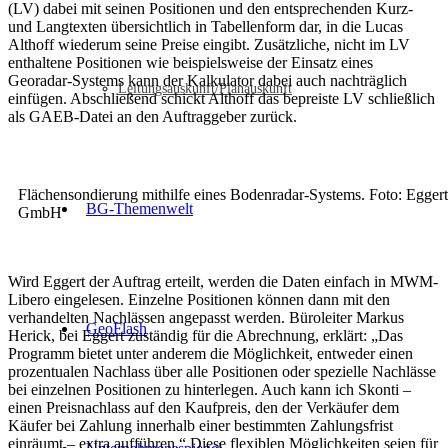
(LV) dabei mit seinen Positionen und den entsprechenden Kurz-
und Langtexten übersichtlich in Tabellenform dar, in die Lucas
Althoff wiederum seine Preise eingibt. Zusätzliche, nicht im LV
enthaltene Positionen wie beispielsweise der Einsatz eines
Georadar-Systems kann der Kalkulator dabei auch nachträglich
Leitungsauskunft/Planauskunft
einfügen. Abschließend schickt Althoff das bepreiste LV schließlich
als GAEB-Datei an den Auftraggeber zurück.
Flächensondierung mithilfe eines Bodenradar-Systems. Foto: Eggert
BG-Themenwelt
GmbH
Wird Eggert der Auftrag erteilt, werden die Daten einfach in MWM-
Libero eingelesen. Einzelne Positionen können dann mit den
verhandelten Nachlässen angepasst werden. Büroleiter Markus
GeoFlash
Herick, bei Eggert zuständig für die Abrechnung, erklärt: „Das
Programm bietet unter anderem die Möglichkeit, entweder einen
prozentualen Nachlass über alle Positionen oder spezielle Nachlässe
bei einzelnen Positionen zu hinterlegen. Auch kann ich Skonti –
einen Preisnachlass auf den Kaufpreis, den der Verkäufer dem
Käufer bei Zahlung innerhalb einer bestimmten Zahlungsfrist
einräumt – extra aufführen.“ Diese flexiblen Möglichkeiten seien für