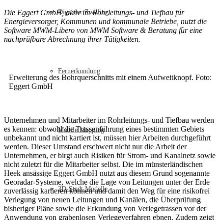
Die Eggert GmbH, aktiv im Rohrleitungs- und Tiefbau für
Digitaler Zwilling
Energieversorger, Kommunen und kommunale Betriebe, nutzt die
Software MWM-Libero von MWM Software & Beratung für eine
nachprüfbare Abrechnung ihrer Tätigkeiten.
Fernerkundung
Erweiterung des Bohrquerschnitts mit einem Aufweitknopf. Foto:
Eggert GmbH
Unternehmen und Mitarbeiter im Rohrleitungs- und Tiefbau werden
es kennen: obwohl die Trassenführung eines bestimmten Gebiets
Mobile Mapping
unbekannt und nicht kartiert ist, müssen hier Arbeiten durchgeführt
werden. Dieser Umstand erschwert nicht nur die Arbeit der
Unternehmen, er birgt auch Risiken für Strom- und Kanalnetz sowie
nicht zuletzt für die Mitarbeiter selbst. Die im münsterländischen
Heek ansässige Eggert GmbH nutzt aus diesem Grund sogenannte
Georadar-Systeme, welche die Lage von Leitungen unter der Erde
3D-Stadt Modelle
zuverlässig kartieren können und damit den Weg für eine risikofrei
Verlegung von neuen Leitungen und Kanälen, die Überprüfung
bisheriger Pläne sowie die Erkundung von Verlegetrassen vor der
Anwendung von grabenlosen Verlegeverfahren ebnen. Zudem zeigt