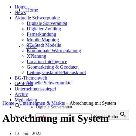
Home
Home
News
Aktuelle Schwerpunkte
Digitale Souveränität
Digitaler Zwilling
Fernerkundung
Mobile Mapping
3D-Stadt Modelle
News
Kommunale Wärmeplanung
XPlanung
Location Intelligence
Geomarketing & Geodaten
Leitungsauskunft/Planauskunft
BG-Themenwelt
Aktuelle Schwerpunkte
GeoFlash
Unternehmensspiegel
Archiv
Mediadaten
Home
»
Unternehmen & Märkte
»
Abrechnung mit System
Digitale Souveränität
Abrechnung mit System
Search for:
Search Button
13. Jan.. 2022