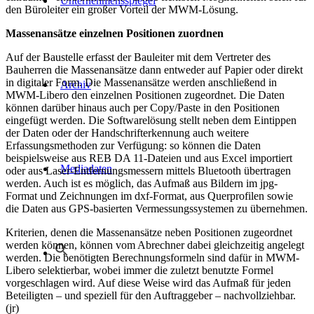
Unternehmensspiegel
den Büroleiter ein großer Vorteil der MWM-Lösung.
Massenansätze einzelnen Positionen zuordnen
Auf der Baustelle erfasst der Bauleiter mit dem Vertreter des
Bauherren die Massenansätze dann entweder auf Papier oder direkt
in digitaler Form. Die Massenansätze werden anschließend in
Archiv
MWM-Libero den einzelnen Positionen zugeordnet. Die Daten
können darüber hinaus auch per Copy/Paste in den Positionen
eingefügt werden. Die Softwarelösung stellt neben dem Eintippen
der Daten oder der Handschrifterkennung auch weitere
Erfassungsmethoden zur Verfügung: so können die Daten
beispielsweise aus REB DA 11-Dateien und aus Excel importiert
Mediadaten
oder aus Laser-Entfernungsmessern mittels Bluetooth übertragen
werden. Auch ist es möglich, das Aufmaß aus Bildern im jpg-
Format und Zeichnungen im dxf-Format, aus Querprofilen sowie
die Daten aus GPS-basierten Vermessungssystemen zu übernehmen.
Kriterien, denen die Massenansätze neben Positionen zugeordnet
werden können, können vom Abrechner dabei gleichzeitig angelegt
werden. Die benötigten Berechnungsformeln sind dafür in MWM-
Libero selektierbar, wobei immer die zuletzt benutzte Formel
vorgeschlagen wird. Auf diese Weise wird das Aufmaß für jeden
Beteiligten – und speziell für den Auftraggeber – nachvollziehbar.
(jr)