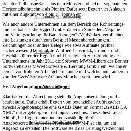
sich der Tiefbauspezialist aus dem Münsterland bei der sogenannten
Horizontalbohrtechnik als Pionier. Dafür setzt Eggert vier Anlagen
mit einer Zugkraft von 4 bis 18 Tonnen ein.
Kommunale Wärmeplanung
Wie auch andere Unternehmen aus dem Bereich des Rohrleitungs-
und Tiefbaus ist die Eggert GmbH dabei im Sinne der „Vergabe-
und Vertragsordnung für Bauleistungen“ (VOB) dazu verpflichtet,
ihre Leistungen durch zum Beispiel Massenberechnungen,
Zeichnungen oder andere Belege wie etwa Aufmaße prüfbar
nachzuweisen. Daher führte Winfried Leusbrock, Gründer und
XPlanung
Geschäftsführer der Eggert GmbH, zeitgleich zur Gründung des
Unternehmens im Jahr 2011 die Software MWM-Libero des Bonner
Softwarehauses MWM Software & Beratung GmbH ein, welche er
bereits von früheren Arbeitgebern kannte und welche unter anderem
von der G&W Software AG aus München vertrieben wird.
Erst Angebot, dann Abrechnung
Location Intelligence
Klar ist: Vor der Abrechnung steht die Angebotserstellung und -
bearbeitung. Dafür erhält Eggert vom potenziellen Auftraggeber
zwecks Angebotsabgabe eine GAEB-Datei im Format „GAEB DA
XML“ mit zugehörigem Leistungsverzeichnis. Dieses liest Lucas
Althoff, bei Eggert unter anderem zuständig für die
Geomarketing & Geodaten
Angebotserstellung, in das Programm MWM-Pisa ein, um ein
Angebot zu erstellen. Die Software stellt das Leistungsverzeichnis