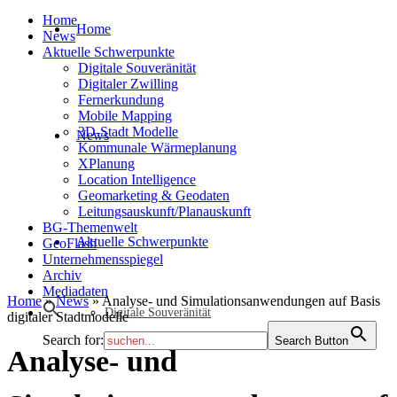
Home
Home
News
Aktuelle Schwerpunkte
Digitale Souveränität
Digitaler Zwilling
Fernerkundung
Mobile Mapping
3D-Stadt Modelle
News
Kommunale Wärmeplanung
XPlanung
Location Intelligence
Geomarketing & Geodaten
Leitungsauskunft/Planauskunft
BG-Themenwelt
Aktuelle Schwerpunkte
GeoFlash
Unternehmensspiegel
Archiv
Mediadaten
Home
»
News
»
Analyse- und Simulationsanwendungen auf Basis
Digitale Souveränität
digitaler Stadtmodelle
Search for:
Search Button
Analyse- und