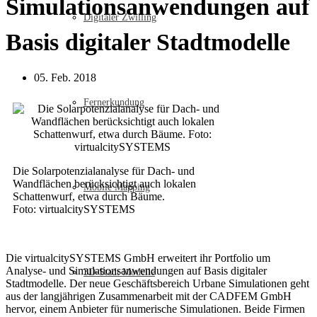
Simulationsanwendungen auf
Digitaler Zwilling
Basis digitaler Stadtmodelle
05. Feb. 2018
Fernerkundung
Die Solarpotenzialanalyse für Dach- und
Wandflächen berücksichtigt auch lokalen
Mobile Mapping
Schattenwurf, etwa durch Bäume.
Foto: virtualcitySYSTEMS
Die virtualcitySYSTEMS GmbH erweitert ihr Portfolio um
Analyse- und Simulationsanwendungen auf Basis digitaler
3D-Stadt Modelle
Stadtmodelle. Der neue Geschäftsbereich Urbane Simulationen geht
aus der langjährigen Zusammenarbeit mit der CADFEM GmbH
hervor, einem Anbieter für numerische Simulationen. Beide Firmen