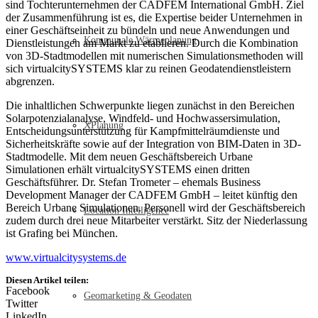
sind Tochterunternehmen der CADFEM International GmbH. Ziel
der Zusammenführung ist es, die Expertise beider Unternehmen in
einer Geschäftseinheit zu bündeln und neue Anwendungen und
Kommunale Wärmeplanung
Dienstleistungen am Markt zu etablieren. Durch die Kombination
von 3D-Stadtmodellen mit numerischen Simulationsmethoden will
sich virtualcitySYSTEMS klar zu reinen Geodatendienstleistern
abgrenzen.
Die inhaltlichen Schwerpunkte liegen zunächst in den Bereichen
Solarpotenzialanalyse, Windfeld- und Hochwassersimulation,
XPlanung
Entscheidungsunterstützung für Kampfmittelräumdienste und
Sicherheitskräfte sowie auf der Integration von BIM-Daten in 3D-
Stadtmodelle. Mit dem neuen Geschäftsbereich Urbane
Simulationen erhält virtualcitySYSTEMS einen dritten
Geschäftsführer. Dr. Stefan Trometer – ehemals Business
Development Manager der CADFEM GmbH – leitet künftig den
Bereich Urbane Simulationen. Personell wird der Geschäftsbereich
Location Intelligence
zudem durch drei neue Mitarbeiter verstärkt. Sitz der Niederlassung
ist Grafing bei München.
www.virtualcitysystems.de
Diesen Artikel teilen:
Facebook
Geomarketing & Geodaten
Twitter
LinkedIn