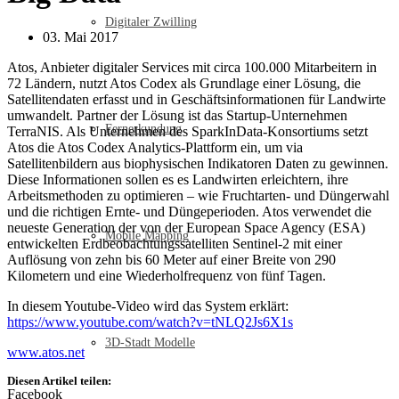
Digitaler Zwilling
03. Mai 2017
Atos, Anbieter digitaler Services mit circa 100.000 Mitarbeitern in
72 Ländern, nutzt Atos Codex als Grundlage einer Lösung, die
Satellitendaten erfasst und in Geschäftsinformationen für Landwirte
umwandelt. Partner der Lösung ist das Startup-Unternehmen
Fernerkundung
TerraNIS. Als Unternehmen des SparkInData-Konsortiums setzt
Atos die Atos Codex Analytics-Plattform ein, um via
Satellitenbildern aus biophysischen Indikatoren Daten zu gewinnen.
Diese Informationen sollen es es Landwirten erleichtern, ihre
Arbeitsmethoden zu optimieren – wie Fruchtarten- und Düngerwahl
und die richtigen Ernte- und Düngeperioden. Atos verwendet die
neueste Generation der von der European Space Agency (ESA)
Mobile Mapping
entwickelten Erdbeobachtungssatelliten Sentinel-2 mit einer
Auflösung von zehn bis 60 Meter auf einer Breite von 290
Kilometern und eine Wiederholfrequenz von fünf Tagen.
In diesem Youtube-Video wird das System erklärt:
https://www.youtube.com/watch?v=tNLQ2Js6X1s
3D-Stadt Modelle
www.atos.net
Diesen Artikel teilen:
Facebook