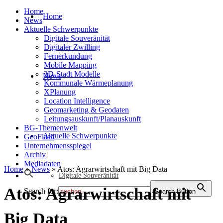
Home
Home
News
Aktuelle Schwerpunkte
Digitale Souveränität
Digitaler Zwilling
Fernerkundung
Mobile Mapping
3D-Stadt Modelle
News
Kommunale Wärmeplanung
XPlanung
Location Intelligence
Geomarketing & Geodaten
Leitungsauskunft/Planauskunft
BG-Themenwelt
Aktuelle Schwerpunkte
GeoFlash
Unternehmensspiegel
Archiv
Mediadaten
Home
»
News
»
Atos: Agrarwirtschaft mit Big Data
Digitale Souveränität
Atos: Agrarwirtschaft mit
Search for:
Search Button
Big Data