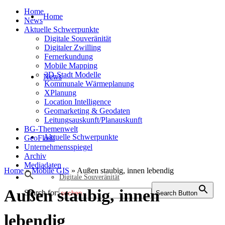
Home
Home
News
Aktuelle Schwerpunkte
Digitale Souveränität
Digitaler Zwilling
Fernerkundung
Mobile Mapping
3D-Stadt Modelle
News
Kommunale Wärmeplanung
XPlanung
Location Intelligence
Geomarketing & Geodaten
Leitungsauskunft/Planauskunft
BG-Themenwelt
Aktuelle Schwerpunkte
GeoFlash
Unternehmensspiegel
Archiv
Mediadaten
Home
»
Mobile GIS
»
Außen staubig, innen lebendig
Digitale Souveränität
Außen staubig, innen
Search for:
Search Button
lebendig