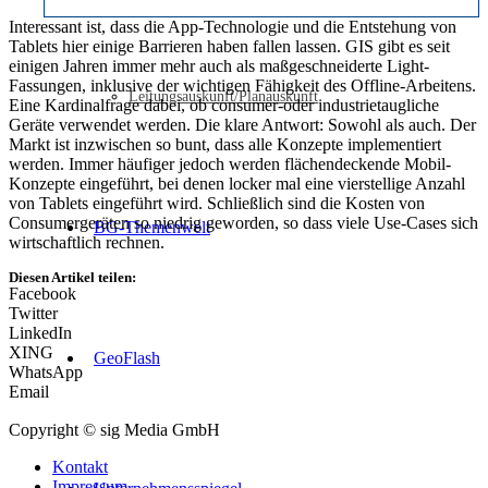
Seit über 25 Jahren
Interessant ist, dass die App-Technologie und die Entstehung von
entwickelt
Tablets hier einige Barrieren haben fallen lassen. GIS gibt es seit
BARTHAUER
einigen Jahren immer mehr auch als maßgeschneiderte Light-
zuverlässige
Fassungen, inklusive der wichtigen Fähigkeit des Offline-Arbeitens.
Leitungsauskunft/Planauskunft
Infrainformatik-Software.
Eine Kardinalfrage dabei, ob consumer-oder industrietaugliche
Das
Geräte verwendet werden. Die klare Antwort: Sowohl als auch. Der
Netzinformationssystem
Markt ist inzwischen so bunt, dass alle Konzepte implementiert
BaSYS bietet umfassende
werden. Immer häufiger jedoch werden flächendeckende Mobil-
Tools für die Sparten
Konzepte eingeführt, bei denen locker mal eine vierstellige Anzahl
Kanal, Wasser, Gas und
von Tablets eingeführt wird. Schließlich sind die Kosten von
Kabel. Mit GeoDS, dem
Consumergeräten so niedrig geworden, so dass viele Use-Cases sich
BG-Themenwelt
Geoobjects Design
wirtschaftlich rechnen.
Studio, können
Diesen Artikel teilen:
beliebige Geoobjekte oder
Facebook
Kataster für jedwedes
Twitter
kommunales Inventar
LinkedIn
erschaffen
XING
werden. Weltweit
GeoFlash
WhatsApp
einzigartig lassen sich
Email
BARTHAUER Produkte
dank
Copyright © sig Media GmbH
Multiplattformkonzept
investitionssichernd in alle
Kontakt
GIS/CAD-Systeme
Impressum