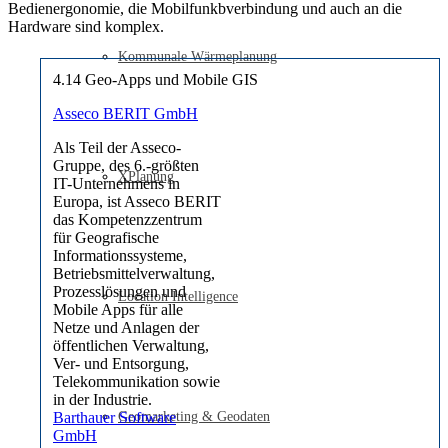
Bedienergonomie, die Mobilfunkbverbindung und auch an die
Hardware sind komplex.
Kommunale Wärmeplanung
4.14 Geo-Apps und Mobile GIS
Asseco BERIT GmbH
Als Teil der Asseco-
Gruppe, des 6.-größten
XPlanung
IT-Unternehmens in
Europa, ist Asseco BERIT
das Kompetenzzentrum
für Geografische
Informationssysteme,
Betriebsmittelverwaltung,
Prozesslösungen und
Location Intelligence
Mobile Apps für alle
Netze und Anlagen der
öffentlichen Verwaltung,
Ver- und Entsorgung,
Telekommunikation sowie
in der Industrie.
Barthauer Software
Geomarketing & Geodaten
GmbH