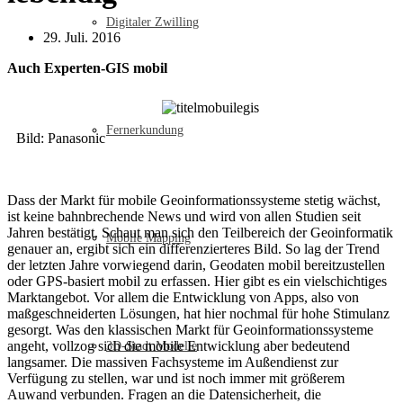
Digitaler Zwilling
29. Juli. 2016
Auch Experten-GIS mobil
Fernerkundung
Bild: Panasonic
Dass der Markt für mobile Geoinformationssysteme stetig wächst,
ist keine bahnbrechende News und wird von allen Studien seit
Jahren bestätigt. Schaut man sich den Teilbereich der Geoinformatik
Mobile Mapping
genauer an, ergibt sich ein differenzierteres Bild. So lag der Trend
der letzten Jahre vorwiegend darin, Geodaten mobil bereitzustellen
oder GPS-basiert mobil zu erfassen. Hier gibt es ein vielschichtiges
Marktangebot. Vor allem die Entwicklung von Apps, also von
maßgeschneiderten Lösungen, hat hier nochmal für hohe Stimulanz
gesorgt. Was den klassischen Markt für Geoinformationssysteme
angeht, vollzog sich die mobile Entwicklung aber bedeutend
3D-Stadt Modelle
langsamer. Die massiven Fachsysteme im Außendienst zur
Verfügung zu stellen, war und ist noch immer mit größerem
Auwand verbunden. Fragen an die Datensicherheit, die