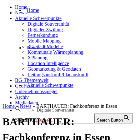
Home
Home
News
Aktuelle Schwerpunkte
Digitale Souveränität
Digitaler Zwilling
Fernerkundung
Mobile Mapping
3D-Stadt Modelle
News
Kommunale Wärmeplanung
XPlanung
Location Intelligence
Geomarketing & Geodaten
Leitungsauskunft/Planauskunft
BG-Themenwelt
Aktuelle Schwerpunkte
GeoFlash
Unternehmensspiegel
Archiv
Mediadaten
Home
»
News
»
BARTHAUER: Fachkonferenz in Essen
Digitale Souveränität
BARTHAUER:
Search for:
Search Button
Fachkonferenz in Essen