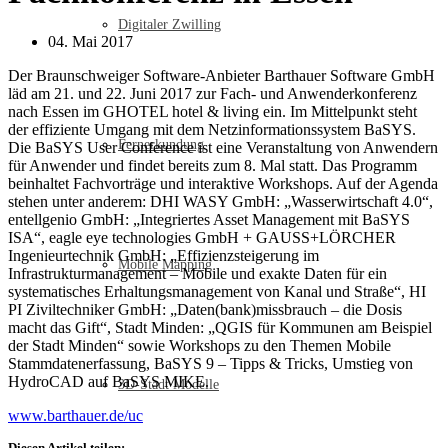
Digitaler Zwilling
04. Mai 2017
Der Braunschweiger Software-Anbieter Barthauer Software GmbH
läd am 21. und 22. Juni 2017 zur Fach- und Anwenderkonferenz
nach Essen im GHOTEL hotel & living ein. Im Mittelpunkt steht
der effiziente Umgang mit dem Netzinformationssystem BaSYS.
Fernerkundung
Die BaSYS User Conference ist eine Veranstaltung von Anwendern
für Anwender und findet bereits zum 8. Mal statt. Das Programm
beinhaltet Fachvorträge und interaktive Workshops. Auf der Agenda
stehen unter anderem: DHI WASY GmbH: „Wasserwirtschaft 4.0“,
entellgenio GmbH: „Integriertes Asset Management mit BaSYS
ISA“, eagle eye technologies GmbH + GAUSS+LÖRCHER
Ingenieurtechnik GmbH: „Effizienzsteigerung im
Mobile Mapping
Infrastrukturmanagement – Mobile und exakte Daten für ein
systematisches Erhaltungsmanagement von Kanal und Straße“, HI
PI Ziviltechniker GmbH: „Daten(bank)missbrauch – die Dosis
macht das Gift“, Stadt Minden: „QGIS für Kommunen am Beispiel
der Stadt Minden“ sowie Workshops zu den Themen Mobile
Stammdatenerfassung, BaSYS 9 – Tipps & Tricks, Umstieg von
HydroCAD auf BaSYS MIKE.
3D-Stadt Modelle
www.barthauer.de/uc
Diesen Artikel teilen: