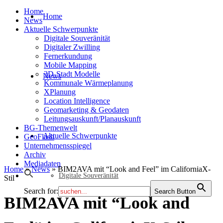
Home
Home
News
Aktuelle Schwerpunkte
Digitale Souveränität
Digitaler Zwilling
Fernerkundung
Mobile Mapping
3D-Stadt Modelle
News
Kommunale Wärmeplanung
XPlanung
Location Intelligence
Geomarketing & Geodaten
Leitungsauskunft/Planauskunft
BG-Themenwelt
Aktuelle Schwerpunkte
GeoFlash
Unternehmensspiegel
Archiv
Mediadaten
Home
»
News
»
BIM2AVA mit “Look and Feel” im CaliforniaX-
Digitale Souveränität
Stil
Search for:
Search Button
BIM2AVA mit “Look and