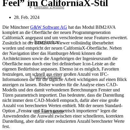
Feel” im CaliforniaX-Stil
Digitaler Zwilling
28. Feb. 2024
Die Münchner
G&W Software AG
hat das Modul BIM2AVA
komplett an die Oberfläche der neuen Programmgeneration
CaliforniaX angepasst und um verschiedene neue Features erweitert.
Fernerkundung
Zusätzlich ist der BIM2AVA-Viewer vollständig überarbeitet
worden und entspricht der neuen CaliforniaX-Oberfläche. Neben
der Navigation über das Hamburger-Menü können die
Architekt:innen sowie die Angehörigen der Ingenieurszunft die
Oberfläche nun durch eine frei definierbare Icon-Leiste an die
eigenen Bedürfnisse anpassen. Ebenso ist es möglich, Favoriten
festzulegen, um schnell aus einer großen Anzahl von IFC-
Mobile Mapping
Informationen die für die tägliche Arbeit wichtigsten auf einen Blick
anzeigen zu lassen. Bisher wurden für die Analyse eines CAD-
Modells und den damit verbundenen Berechnungen Fenster und
Türen parametrisch importiert. Das bedeutete, dass die Darstellung
nicht immer dem CAD-Modell entsprach, dafür aber eine große
Anzahl von berechneten Werten enthielt. Mit der neuen Standard-
Option „Fenster und Türen geometrisch importieren“ legen die
3D-Stadt Modelle
Anwendenden die Auswahl zwischen einer schnelleren, korrekten
Darstellung, aber dafür einer reduzierten Anzahl berechneter Werte
fest.