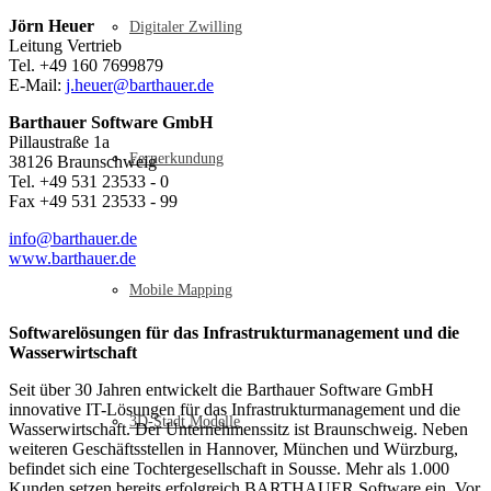
Jörn Heuer
Digitaler Zwilling
Leitung Vertrieb
Tel. +49 160 7699879
E-Mail:
j.heuer@barthauer.de
Barthauer Software GmbH
Pillaustraße 1a
Fernerkundung
38126 Braunschweig
Tel. +49 531 23533 - 0
Fax +49 531 23533 - 99
info@barthauer.de
www.barthauer.de
Mobile Mapping
Softwarelösungen für das Infrastrukturmanagement und die
Wasserwirtschaft
Seit über 30 Jahren entwickelt die Barthauer Software GmbH
innovative IT-Lösungen für das Infrastrukturmanagement und die
3D-Stadt Modelle
Wasserwirtschaft. Der Unternehmenssitz ist Braunschweig. Neben
weiteren Geschäftsstellen in Hannover, München und Würzburg,
befindet sich eine Tochtergesellschaft in Sousse. Mehr als 1.000
Kunden setzen bereits erfolgreich BARTHAUER Software ein. Vor