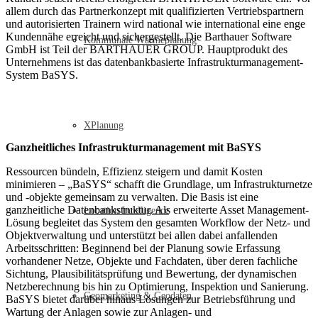
allem durch das Partnerkonzept mit qualifizierten Vertriebspartnern
und autorisierten Trainern wird national wie international eine enge
Kundennähe erreicht und sichergestellt. Die Barthauer Software
Kommunale Wärmeplanung
GmbH ist Teil der BARTHAUER GROUP. Hauptprodukt des
Unternehmens ist das datenbankbasierte Infrastrukturmanagement-
System BaSYS.
XPlanung
Ganzheitliches Infrastrukturmanagement mit BaSYS
Ressourcen bündeln, Effizienz steigern und damit Kosten
minimieren – „BaSYS“ schafft die Grundlage, um Infrastrukturnetze
und -objekte gemeinsam zu verwalten. Die Basis ist eine
ganzheitliche Datenbankstruktur. Als erweiterte Asset Management-
Location Intelligence
Lösung begleitet das System den gesamten Workflow der Netz- und
Objektverwaltung und unterstützt bei allen dabei anfallenden
Arbeitsschritten: Beginnend bei der Planung sowie Erfassung
vorhandener Netze, Objekte und Fachdaten, über deren fachliche
Sichtung, Plausibilitätsprüfung und Bewertung, der dynamischen
Netzberechnung bis hin zu Optimierung, Inspektion und Sanierung.
Geomarketing & Geodaten
BaSYS bietet darüber hinaus Lösungen zur Betriebsführung und
Wartung der Anlagen sowie zur Anlagen- und