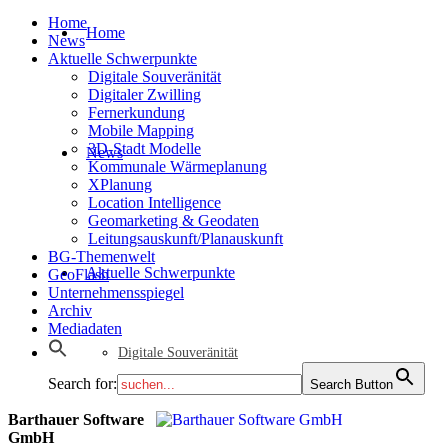
Home
Home
News
Aktuelle Schwerpunkte
Digitale Souveränität
Digitaler Zwilling
Fernerkundung
Mobile Mapping
3D-Stadt Modelle
News
Kommunale Wärmeplanung
XPlanung
Location Intelligence
Geomarketing & Geodaten
Leitungsauskunft/Planauskunft
BG-Themenwelt
Aktuelle Schwerpunkte
GeoFlash
Unternehmensspiegel
Archiv
Mediadaten
Digitale Souveränität
Search for:
Search Button
Barthauer Software
GmbH