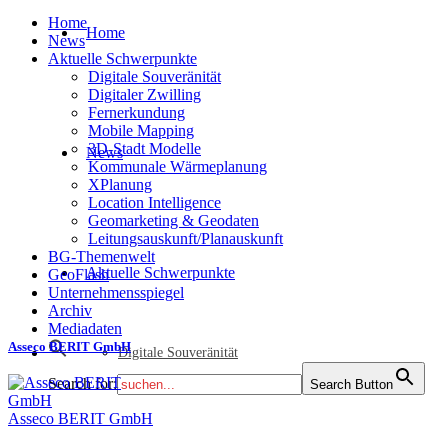
Home
Home
News
Aktuelle Schwerpunkte
Digitale Souveränität
Digitaler Zwilling
Fernerkundung
Mobile Mapping
3D-Stadt Modelle
News
Kommunale Wärmeplanung
XPlanung
Location Intelligence
Geomarketing & Geodaten
Leitungsauskunft/Planauskunft
BG-Themenwelt
Aktuelle Schwerpunkte
GeoFlash
Unternehmensspiegel
Archiv
Mediadaten
Asseco BERIT GmbH
Digitale Souveränität
Search for:
Search Button
Asseco BERIT GmbH