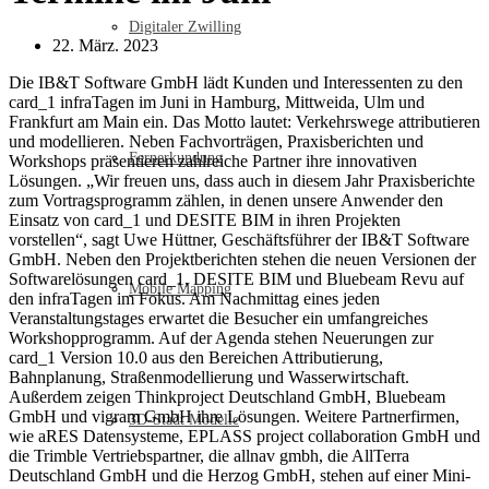
Digitaler Zwilling
22. März. 2023
Die IB&T Software GmbH lädt Kunden und Interessenten zu den
card_1 infraTagen im Juni in Hamburg, Mittweida, Ulm und
Frankfurt am Main ein. Das Motto lautet: Verkehrswege attributieren
und modellieren. Neben Fachvorträgen, Praxisberichten und
Fernerkundung
Workshops präsentieren zahlreiche Partner ihre innovativen
Lösungen. „Wir freuen uns, dass auch in diesem Jahr Praxisberichte
zum Vortragsprogramm zählen, in denen unsere Anwender den
Einsatz von card_1 und DESITE BIM in ihren Projekten
vorstellen“, sagt Uwe Hüttner, Geschäftsführer der IB&T Software
GmbH. Neben den Projektberichten stehen die neuen Versionen der
Softwarelösungen card_1, DESITE BIM und Bluebeam Revu auf
Mobile Mapping
den infraTagen im Fokus. Am Nachmittag eines jeden
Veranstaltungstages erwartet die Besucher ein umfangreiches
Workshopprogramm. Auf der Agenda stehen Neuerungen zur
card_1 Version 10.0 aus den Bereichen Attributierung,
Bahnplanung, Straßenmodellierung und Wasserwirtschaft.
Außerdem zeigen Thinkproject Deutschland GmbH, Bluebeam
GmbH und vigram GmbH ihre Lösungen. Weitere Partnerfirmen,
3D-Stadt Modelle
wie aRES Datensysteme, EPLASS project collaboration GmbH und
die Trimble Vertriebspartner, die allnav gmbh, die AllTerra
Deutschland GmbH und die Herzog GmbH, stehen auf einer Mini-