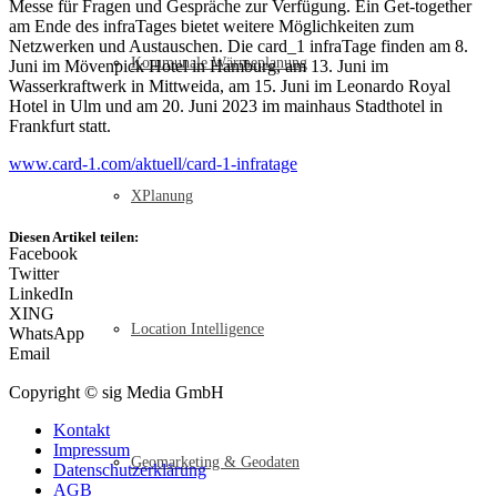
Messe für Fragen und Gespräche zur Verfügung. Ein Get-together
am Ende des infraTages bietet weitere Möglichkeiten zum
Netzwerken und Austauschen. Die card_1 infraTage finden am 8.
Kommunale Wärmeplanung
Juni im Mövenpick Hotel in Hamburg, am 13. Juni im
Wasserkraftwerk in Mittweida, am 15. Juni im Leonardo Royal
Hotel in Ulm und am 20. Juni 2023 im mainhaus Stadthotel in
Frankfurt statt.
www.card-1.com/aktuell/card-1-infratage
XPlanung
Diesen Artikel teilen:
Facebook
Twitter
LinkedIn
XING
Location Intelligence
WhatsApp
Email
Copyright © sig Media GmbH
Kontakt
Impressum
Geomarketing & Geodaten
Datenschutzerklärung
AGB