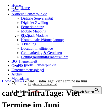
Home
Home
News
Aktuelle Schwerpunkte
Digitale Souveränität
Digitaler Zwilling
Fernerkundung
Mobile Mapping
3D-Stadt Modelle
News
Kommunale Wärmeplanung
XPlanung
Location Intelligence
Geomarketing & Geodaten
Leitungsauskunft/Planauskunft
BG-Themenwelt
Aktuelle Schwerpunkte
GeoFlash
Unternehmensspiegel
Archiv
Mediadaten
Home
»
News
»
card_1 infraTage: Vier Termine im Juni
Digitale Souveränität
card_1 infraTage: Vier
Search for:
Search Button
Termine im Juni