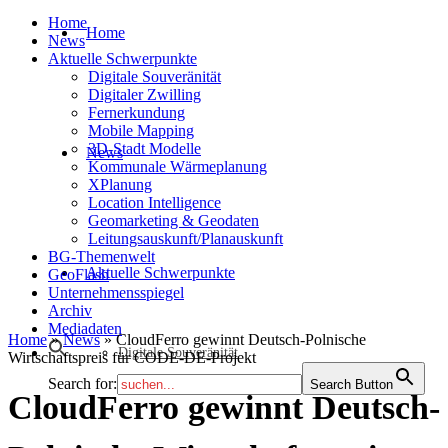
Home
Home
News
Aktuelle Schwerpunkte
Digitale Souveränität
Digitaler Zwilling
Fernerkundung
Mobile Mapping
3D-Stadt Modelle
News
Kommunale Wärmeplanung
XPlanung
Location Intelligence
Geomarketing & Geodaten
Leitungsauskunft/Planauskunft
BG-Themenwelt
Aktuelle Schwerpunkte
GeoFlash
Unternehmensspiegel
Archiv
Mediadaten
Home
»
News
»
CloudFerro gewinnt Deutsch-Polnische
Digitale Souveränität
Wirtschaftspreis für CODE-DE-Projekt
Search for:
Search Button
CloudFerro gewinnt Deutsch-