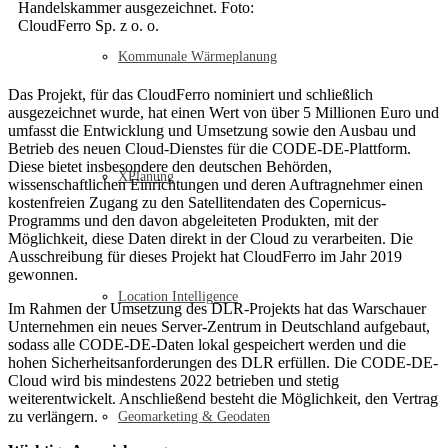
Handelskammer ausgezeichnet. Foto:
CloudFerro Sp. z o. o.
Kommunale Wärmeplanung
Das Projekt, für das CloudFerro nominiert und schließlich
ausgezeichnet wurde, hat einen Wert von über 5 Millionen Euro und
umfasst die Entwicklung und Umsetzung sowie den Ausbau und
Betrieb des neuen Cloud-Dienstes für die CODE-DE-Plattform.
Diese bietet insbesondere den deutschen Behörden,
XPlanung
wissenschaftlichen Einrichtungen und deren Auftragnehmer einen
kostenfreien Zugang zu den Satellitendaten des Copernicus-
Programms und den davon abgeleiteten Produkten, mit der
Möglichkeit, diese Daten direkt in der Cloud zu verarbeiten. Die
Ausschreibung für dieses Projekt hat CloudFerro im Jahr 2019
gewonnen.
Location Intelligence
Im Rahmen der Umsetzung des DLR-Projekts hat das Warschauer
Unternehmen ein neues Server-Zentrum in Deutschland aufgebaut,
sodass alle CODE-DE-Daten lokal gespeichert werden und die
hohen Sicherheitsanforderungen des DLR erfüllen. Die CODE-DE-
Cloud wird bis mindestens 2022 betrieben und stetig
weiterentwickelt. Anschließend besteht die Möglichkeit, den Vertrag
zu verlängern.
Geomarketing & Geodaten