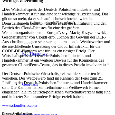
Wichtige Auszeichnung
„Der Wirtschaftspreis der Deutsch-Polnischen Industrie- und
Handelskammer ist für uns eine sehr wichtige Auszeichnung. Das
gilt umso mehr, da er sich auf technisch hochentwickelte
Leitungsauskunft/Planauskunft
Dienstleistungen bezieht – und zwar auf die Einführung und den
Betrieb des Cloud-Dienstes für eine der größten
Weltraumorganisationen in Europa“, sagt Maciej Krzyzanowski,
Geschäftsführer von CloudFerro. „Schon der Gewinn der DLR-
Ausschreibung gegen sehr starke, internationale Wettbewerber und
die anschließende Umsetzung der Cloud-Infrastruktur für die
CODE-DE-Plattform war für uns ein riesiger Erfolg. Der
BG-Themenwelt
Wirtschaftspreis der Deutsch-Polnischen Industrie- und
Handelskammer ist ein weiterer Beweis für die Kompetenz des
gesamten CLoudFerro-Teams, das in dieses Projekt involviert ist.“
Der Deutsch-Polnische Wirtschaftspreis wurde zum ersten Mal
verliehen. Der Wettbewerb fand im Rahmen der Feier zum 25.
Jubiläum der Deutsch-Polnischen Industrie- und Handelskammer
GeoFlash
statt. Die Kammer hat zur Teilnahme am Wettbewerb Firmen
eingeladen, die im deutsch-polnischen Wirtschaftsverkehr tätig sind
und in letzter Zeit besondere Erfolge erzielt haben.
www.cloudferro.com
Diesen Artikel teilen: