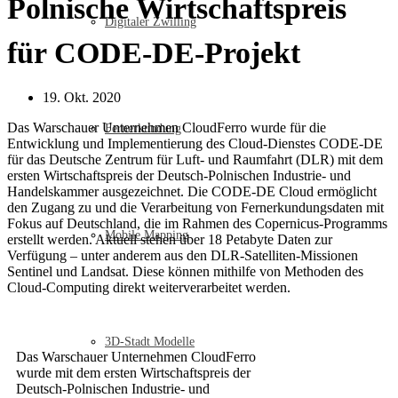
Polnische Wirtschaftspreis
Digitaler Zwilling
für CODE-DE-Projekt
19. Okt. 2020
Das Warschauer Unternehmen CloudFerro wurde für die
Fernerkundung
Entwicklung und Implementierung des Cloud-Dienstes CODE-DE
für das Deutsche Zentrum für Luft- und Raumfahrt (DLR) mit dem
ersten Wirtschaftspreis der Deutsch-Polnischen Industrie- und
Handelskammer ausgezeichnet. Die CODE-DE Cloud ermöglicht
den Zugang zu und die Verarbeitung von Fernerkundungsdaten mit
Fokus auf Deutschland, die im Rahmen des Copernicus-Programms
Mobile Mapping
erstellt werden. Aktuell stehen über 18 Petabyte Daten zur
Verfügung – unter anderem aus den DLR-Satelliten-Missionen
Sentinel und Landsat. Diese können mithilfe von Methoden des
Cloud-Computing direkt weiterverarbeitet werden.
3D-Stadt Modelle
Das Warschauer Unternehmen CloudFerro
wurde mit dem ersten Wirtschaftspreis der
Deutsch-Polnischen Industrie- und