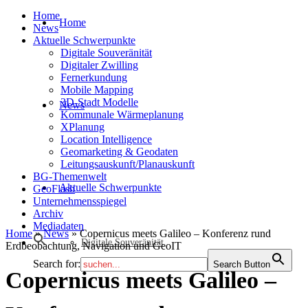
Home
Home
News
Aktuelle Schwerpunkte
Digitale Souveränität
Digitaler Zwilling
Fernerkundung
Mobile Mapping
3D-Stadt Modelle
News
Kommunale Wärmeplanung
XPlanung
Location Intelligence
Geomarketing & Geodaten
Leitungsauskunft/Planauskunft
BG-Themenwelt
Aktuelle Schwerpunkte
GeoFlash
Unternehmensspiegel
Archiv
Mediadaten
Home
»
News
»
Copernicus meets Galileo – Konferenz rund
Digitale Souveränität
Erdbeobachtung, Navigation und GeoIT
Search for:
Search Button
Copernicus meets Galileo –