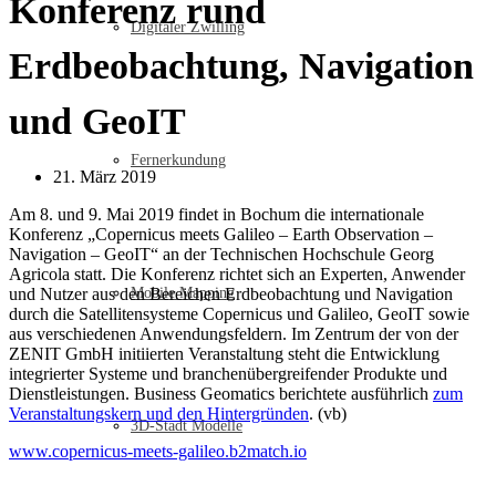
Konferenz rund
Digitaler Zwilling
Erdbeobachtung, Navigation
und GeoIT
Fernerkundung
21. März 2019
Am 8. und 9. Mai 2019 findet in Bochum die internationale
Konferenz „Copernicus meets Galileo – Earth Observation –
Navigation – GeoIT“ an der Technischen Hochschule Georg
Agricola statt. Die Konferenz richtet sich an Experten, Anwender
und Nutzer aus den Bereichen Erdbeobachtung und Navigation
Mobile Mapping
durch die Satellitensysteme Copernicus und Galileo, GeoIT sowie
aus verschiedenen Anwendungsfeldern. Im Zentrum der von der
ZENIT GmbH initiierten Veranstaltung steht die Entwicklung
integrierter Systeme und branchenübergreifender Produkte und
Dienstleistungen. Business Geomatics berichtete ausführlich
zum
Veranstaltungskern und den Hintergründen
. (vb)
3D-Stadt Modelle
www.copernicus-meets-galileo.b2match.io