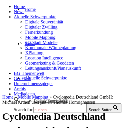
Home
Home
News
Aktuelle Schwerpunkte
Digitale Souveränität
Digitaler Zwilling
Fernerkundung
Mobile Mapping
3D-Stadt Modelle
News
Kommunale Wärmeplanung
XPlanung
Location Intelligence
Geomarketing & Geodaten
Leitungsauskunft/Planauskunft
BG-Themenwelt
Aktuelle Schwerpunkte
GeoFlash
Unternehmensspiegel
Archiv
Mediadaten
Home
»
Mobile Mapping
»
Cyclomedia Deutschland GmbH:
Digitale Souveränität
Michael Arthen übergibt an Thomas Homrighausen
Search for:
Search Button
Cyclomedia Deutschland