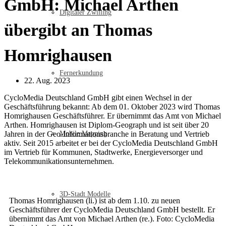
GmbH: Michael Arthen
Digitaler Zwilling
übergibt an Thomas
Homrighausen
Fernerkundung
22. Aug. 2023
CycloMedia Deutschland GmbH gibt einen Wechsel in der
Geschäftsführung bekannt: Ab dem 01. Oktober 2023 wird Thomas
Homrighausen Geschäftsführer. Er übernimmt das Amt von Michael
Arthen. Homrighausen ist Diplom-Geograph und ist seit über 20
Jahren in der Geo-Informationsbranche in Beratung und Vertrieb
Mobile Mapping
aktiv. Seit 2015 arbeitet er bei der CycloMedia Deutschland GmbH
im Vertrieb für Kommunen, Stadtwerke, Energieversorger und
Telekommunikationsunternehmen.
3D-Stadt Modelle
Thomas Homrighausen (li.) ist ab dem 1.10. zu neuen
Geschäftsführer der CycloMedia Deutschland GmbH bestellt. Er
übernimmt das Amt von Michael Arthen (re.). Foto: CycloMedia