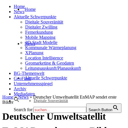
Home
Home
News
Aktuelle Schwerpunkte
Digitale Souveränität
Digitaler Zwilling
Fernerkundung
Mobile Mapping
3D-Stadt Modelle
News
Kommunale Wärmeplanung
XPlanung
Location Intelligence
Geomarketing & Geodaten
Leitungsauskunft/Planauskunft
BG-Themenwelt
Aktuelle Schwerpunkte
GeoFlash
Unternehmensspiegel
Archiv
Mediadaten
Home
»
News
»
Deutscher Umweltsatellit EnMAP sendet erste
Digitale Souveränität
Bilder
Search for:
Search Button
Deutscher Umweltsatellit