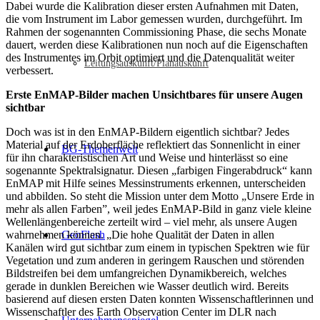
Dabei wurde die Kalibration dieser ersten Aufnahmen mit Daten,
die vom Instrument im Labor gemessen wurden, durchgeführt. Im
Rahmen der sogenannten Commissioning Phase, die sechs Monate
dauert, werden diese Kalibrationen nun noch auf die Eigenschaften
des Instrumentes im Orbit optimiert und die Datenqualität weiter
Leitungsauskunft/Planauskunft
verbessert.
Erste EnMAP-Bilder machen Unsichtbares für unsere Augen
sichtbar
Doch was ist in den EnMAP-Bildern eigentlich sichtbar? Jedes
Material auf der Erdoberfläche reflektiert das Sonnenlicht in einer
BG-Themenwelt
für ihn charakteristischen Art und Weise und hinterlässt so eine
sogenannte Spektralsignatur. Diesen „farbigen Fingerabdruck“ kann
EnMAP mit Hilfe seines Messinstruments erkennen, unterscheiden
und abbilden. So steht die Mission unter dem Motto „Unsere Erde in
mehr als allen Farben”, weil jedes EnMAP-Bild in ganz viele kleine
Wellenlängenbereiche zerteilt wird – viel mehr, als unsere Augen
wahrnehmen können. „Die hohe Qualität der Daten in allen
GeoFlash
Kanälen wird gut sichtbar zum einem in typischen Spektren wie für
Vegetation und zum anderen in geringem Rauschen und störenden
Bildstreifen bei dem umfangreichen Dynamikbereich, welches
gerade in dunklen Bereichen wie Wasser deutlich wird. Bereits
basierend auf diesen ersten Daten konnten Wissenschaftlerinnen und
Wissenschaftler des Earth Observation Center im DLR nach