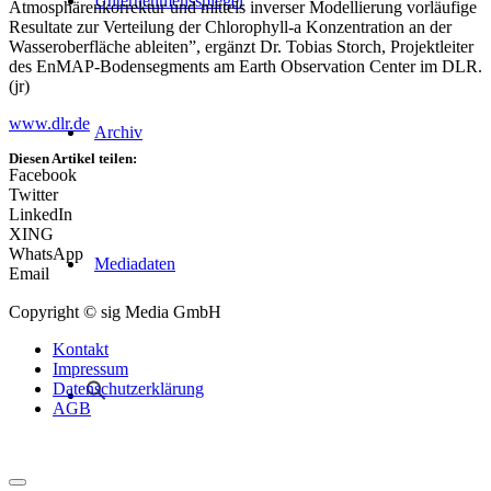
Unternehmensspiegel
Atmosphärenkorrektur und mittels inverser Modellierung vorläufige
Resultate zur Verteilung der Chlorophyll-a Konzentration an der
Wasseroberfläche ableiten”, ergänzt Dr. Tobias Storch, Projektleiter
des EnMAP-Bodensegments am Earth Observation Center im DLR.
(jr)
www.dlr.de
Archiv
Diesen Artikel teilen:
Facebook
Twitter
LinkedIn
XING
WhatsApp
Mediadaten
Email
Copyright © sig Media GmbH
Kontakt
Impressum
Datenschutzerklärung
AGB