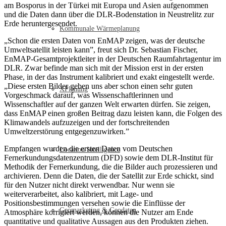
am Bosporus in der Türkei mit Europa und Asien aufgenommen
und die Daten dann über die DLR-Bodenstation in Neustrelitz zur
Erde heruntergesendet.
Kommunale Wärmeplanung
„Schon die ersten Daten von EnMAP zeigen, was der deutsche
Umweltsatellit leisten kann”, freut sich Dr. Sebastian Fischer,
EnMAP-Gesamtprojektleiter in der Deutschen Raumfahrtagentur im
DLR. Zwar befinde man sich mit der Mission erst in der ersten
Phase, in der das Instrument kalibriert und exakt eingestellt werde.
„Diese ersten Bilder geben uns aber schon einen sehr guten
XPlanung
Vorgeschmack darauf, was Wissenschaftlerinnen und
Wissenschaftler auf der ganzen Welt erwarten dürfen. Sie zeigen,
dass EnMAP einen großen Beitrag dazu leisten kann, die Folgen des
Klimawandels aufzuzeigen und der fortschreitenden
Umweltzerstörung entgegenzuwirken.”
Empfangen wurden die ersten Daten vom Deutschen
Location Intelligence
Fernerkundungsdatenzentrum (DFD) sowie dem DLR-Institut für
Methodik der Fernerkundung, die die Bilder auch prozessieren und
archivieren. Denn die Daten, die der Satellit zur Erde schickt, sind
für den Nutzer nicht direkt verwendbar. Nur wenn sie
weiterverarbeitet, also kalibriert, mit Lage- und
Positionsbestimmungen versehen sowie die Einflüsse der
Geomarketing & Geodaten
Atmosphäre korrigiert werden, können die Nutzer am Ende
quantitative und qualitative Aussagen aus den Produkten ziehen.