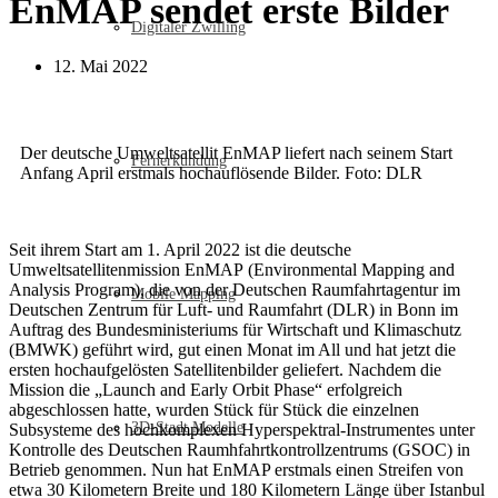
EnMAP sendet erste Bilder
Digitaler Zwilling
12. Mai 2022
Der deutsche Umweltsatellit EnMAP liefert nach seinem Start
Fernerkundung
Anfang April erstmals hochauflösende Bilder. Foto: DLR
Seit ihrem Start am 1. April 2022 ist die deutsche
Umweltsatellitenmission EnMAP (Environmental Mapping and
Analysis Program), die von der Deutschen Raumfahrtagentur im
Mobile Mapping
Deutschen Zentrum für Luft- und Raumfahrt (DLR) in Bonn im
Auftrag des Bundesministeriums für Wirtschaft und Klimaschutz
(BMWK) geführt wird, gut einen Monat im All und hat jetzt die
ersten hochaufgelösten Satellitenbilder geliefert. Nachdem die
Mission die „Launch and Early Orbit Phase“ erfolgreich
abgeschlossen hatte, wurden Stück für Stück die einzelnen
3D-Stadt Modelle
Subsysteme des hochkomplexen Hyperspektral-Instrumentes unter
Kontrolle des Deutschen Raumhfahrtkontrollzentrums (GSOC) in
Betrieb genommen. Nun hat EnMAP erstmals einen Streifen von
etwa 30 Kilometern Breite und 180 Kilometern Länge über Istanbul