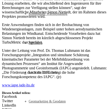
Lösung erarbeiten, die wir abschließend den Ingenieuren für ihre
Berechnungen zur Verfügung stellen können“, sagt der
wissenschaftliche Mitarbeiter Simon Nietiedt, der im Rahmen dieses
Kommunale Wärmeplanung
Projektes promovieren wird.
Erste Anwendungen finden sich in der Beobachtung von
Windenergieanlagen, zum Beispiel unter hohen aerodynamischen
Belastungen im Windkanal. Entscheidende Vorarbeiten dazu hat
Simon Nietiedt bereits im kürzlich abgeschlossenen Projekt
TurbuMetric durchgeführt.
XPlanung
Unter der Leitung von Prof. Dr. Thomas Luhmann ist das
Forschungsprojekt „Integration und simultane Schätzung
kinematischer Parameter bei der Mehrbildzuordnung von
dynamischen Prozessen“ am Institut für Angewandte
Photogrammetrie und Geoinformatik (IAPG) angesiedelt. Luhmann:
„Die Förderung durch die DFG belegt die hohe
Location Intelligence
Forschungskompetenz des IAPG“. (jr)
www.iapg.jade-hs.de
Diesen Artikel teilen:
Facebook
Twitter
Geomarketing & Geodaten
LinkedIn