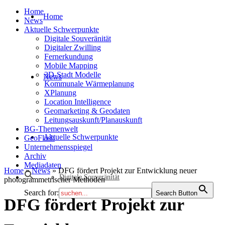
Home
Home
News
Aktuelle Schwerpunkte
Digitale Souveränität
Digitaler Zwilling
Fernerkundung
Mobile Mapping
3D-Stadt Modelle
News
Kommunale Wärmeplanung
XPlanung
Location Intelligence
Geomarketing & Geodaten
Leitungsauskunft/Planauskunft
BG-Themenwelt
Aktuelle Schwerpunkte
GeoFlash
Unternehmensspiegel
Archiv
Mediadaten
Home
»
News
»
DFG fördert Projekt zur Entwicklung neuer
Digitale Souveränität
photogrammetrischer Methoden
Search for:
Search Button
DFG fördert Projekt zur