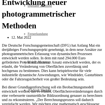
Entwicklung neuer
Digitaler Zwilling
photogrammetrischer
Methoden
Fernerkundung
12. Mai 2022
Die Deutsche Forschungsgemeinschaft (DFG) hat Anfang Mai ein
dreijähriges Forschungsprojekt genehmigt, in dem neue Ansätze zur
photogrammetrischen Erfassung von dynamischen Prozessen
entwickelt werden sollen. In dem mit rund 294.000 Euro
geförderten Projekt soll ein neuer Ansatz entwickelt werden, der es
Mobile Mapping
erlaubt, die Veränderung von Oberflächen zuverlässig und
hochgenau zu bestimmen. Dies kann beispielsweise für viele
industrielle dynamische Anwendungen, wie Windräder, Gasturbinen
oder die Fahrzeugsicherheit von großer Bedeutung sein.
Bei dieser Grundlagenforschung soll ein Beobachtungsmodell
3D-Stadt Modelle
entwickelt werden, das es erlaubt, Oberflächenveränderungen durch
eine verbesserte raumzeitliche Bildzuordnung genauer zu berechnen
und zu rekonstruieren. „Der Berechnungsprozess soll dadurch
vereinfacht werden. Wir möchten eine mathematisch geschlossene