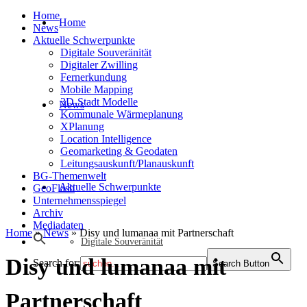
Home
Home
News
Aktuelle Schwerpunkte
Digitale Souveränität
Digitaler Zwilling
Fernerkundung
Mobile Mapping
3D-Stadt Modelle
News
Kommunale Wärmeplanung
XPlanung
Location Intelligence
Geomarketing & Geodaten
Leitungsauskunft/Planauskunft
BG-Themenwelt
Aktuelle Schwerpunkte
GeoFlash
Unternehmensspiegel
Archiv
Mediadaten
Home
»
News
»
Disy und lumanaa mit Partnerschaft
Digitale Souveränität
Disy und lumanaa mit
Search for:
Search Button
Partnerschaft