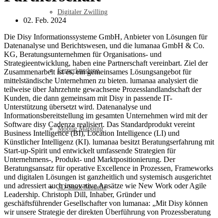
Digitaler Zwilling
02. Feb. 2024
Die Disy Informationssysteme GmbH, Anbieter von Lösungen für
Datenanalyse und Berichtswesen, und die lumanaa GmbH & Co.
KG, Beratungsunternehmen für Organisations- und
Strategieentwicklung, haben eine Partnerschaft vereinbart. Ziel der
Fernerkundung
Zusammenarbeit ist es, ein gemeinsames Lösungsangebot für
mittelständische Unternehmen zu bieten. lumanaa analysiert die
teilweise über Jahrzehnte gewachsene Prozesslandlandschaft der
Kunden, die dann gemeinsam mit Disy in passende IT-
Unterstützung übersetzt wird. Datenanalyse und
Informationsbereitstellung im gesamten Unternehmen wird mit der
Software disy Cadenza realisiert. Das Standardprodukt vereint
Mobile Mapping
Business Intelligence (BI), Location Intelligence (LI) und
Künstlicher Intelligenz (KI). lumanaa besitzt Beratungserfahrung mit
Start-up-Spirit und entwickelt umfassende Strategien für
Unternehmens-, Produkt- und Marktpositionierung. Der
Beratungsansatz für operative Excellence in Prozessen, Frameworks
und digitalen Lösungen ist ganzheitlich und systemisch ausgerichtet
und adressiert auch innovative Ansätze wie New Work oder Agile
3D-Stadt Modelle
Leadership. Christoph Dill, Inhaber, Gründer und
geschäftsführender Gesellschafter von lumanaa: „Mit Disy können
wir unsere Strategie der direkten Überführung von Prozessberatung