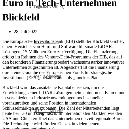
Euro in Tech-Unternehmen
Digitaler Zwilling
Blickfeld
28. Juli 2022
Die Europäische Investitionsbank (EIB) stellt der Blickfeld GmbH,
Fernerkundung
einem Hersteller von Hard- und Software für smarte LiDAR-
Lösungen, 15 Millionen Euro zur Verfügung. Die Finanzierung
erfolgt im Rahmen des Venture-Debt-Programms der EIB, das auf
den besonderen Finanzierungsbedarf wachstumsstarker innovativer
Unternehmen zugeschnitten ist. Abgesichert ist die Finanzierung
durch eine Garantie des Europäischen Fonds für strategische
Mobile Mapping
Investitionen (EFSI), bekannt auch als „Juncker-Plan“.
Blickfeld wird das zusätzliche Kapital einsetzen, um die
Entwicklung seiner LiDAR-Lösungen beim autonomen Fahren und
in verschiedenen Industrieanwendungen noch schneller
voranzutreiben und seine Position in internationalen
Schlüsselmärkten auszubauen. Die Zahl der Mitarbeitenden liegt
3D-Stadt Modelle
heute bei 130 und steigt rasch. In internationalen Märkten wie den
USA und China eröffnet das Unternehmen derzeit regionale Büros.
Die Technologie wird für den Einsatz in vielen neuen
Anwendungen optimiert. (jr)