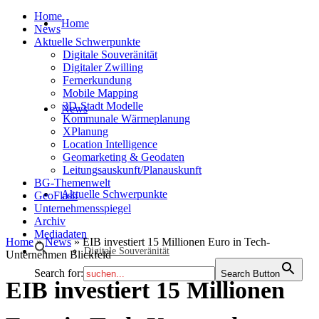
Home
Home
News
Aktuelle Schwerpunkte
Digitale Souveränität
Digitaler Zwilling
Fernerkundung
Mobile Mapping
3D-Stadt Modelle
News
Kommunale Wärmeplanung
XPlanung
Location Intelligence
Geomarketing & Geodaten
Leitungsauskunft/Planauskunft
BG-Themenwelt
Aktuelle Schwerpunkte
GeoFlash
Unternehmensspiegel
Archiv
Mediadaten
Home
»
News
»
EIB investiert 15 Millionen Euro in Tech-
Digitale Souveränität
Unternehmen Blickfeld
Search for:
Search Button
EIB investiert 15 Millionen