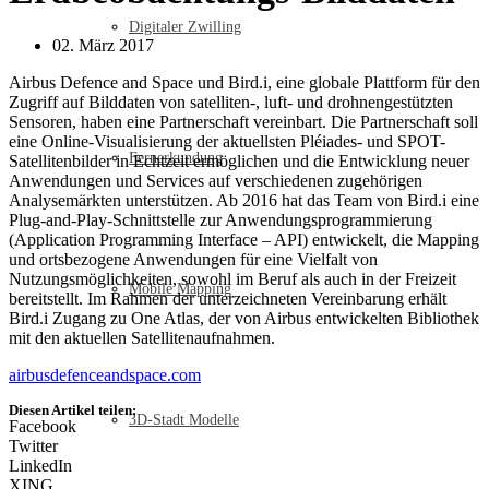
Digitaler Zwilling
02. März 2017
Airbus Defence and Space und Bird.i, eine globale Plattform für den
Zugriff auf Bilddaten von satelliten-, luft- und drohnengestützten
Sensoren, haben eine Partnerschaft vereinbart. Die Partnerschaft soll
eine Online-Visualisierung der aktuellsten Pléiades- und SPOT-
Fernerkundung
Satellitenbilder in Echtzeit ermöglichen und die Entwicklung neuer
Anwendungen und Services auf verschiedenen zugehörigen
Analysemärkten unterstützen. Ab 2016 hat das Team von Bird.i eine
Plug-and-Play-Schnittstelle zur Anwendungsprogrammierung
(Application Programming Interface – API) entwickelt, die Mapping
und ortsbezogene Anwendungen für eine Vielfalt von
Nutzungsmöglichkeiten, sowohl im Beruf als auch in der Freizeit
Mobile Mapping
bereitstellt. Im Rahmen der unterzeichneten Vereinbarung erhält
Bird.i Zugang zu One Atlas, der von Airbus entwickelten Bibliothek
mit den aktuellen Satellitenaufnahmen.
airbusdefenceandspace.com
Diesen Artikel teilen:
3D-Stadt Modelle
Facebook
Twitter
LinkedIn
XING