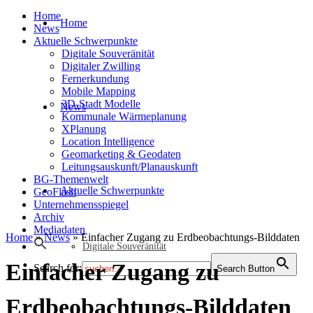
Home
Home
News
Aktuelle Schwerpunkte
Digitale Souveränität
Digitaler Zwilling
Fernerkundung
Mobile Mapping
3D-Stadt Modelle
News
Kommunale Wärmeplanung
XPlanung
Location Intelligence
Geomarketing & Geodaten
Leitungsauskunft/Planauskunft
BG-Themenwelt
Aktuelle Schwerpunkte
GeoFlash
Unternehmensspiegel
Archiv
Mediadaten
Home
»
News
»
Einfacher Zugang zu Erdbeobachtungs-Bilddaten
Digitale Souveränität
Einfacher Zugang zu
Search for:
Search Button
Erdbeobachtungs-Bilddaten