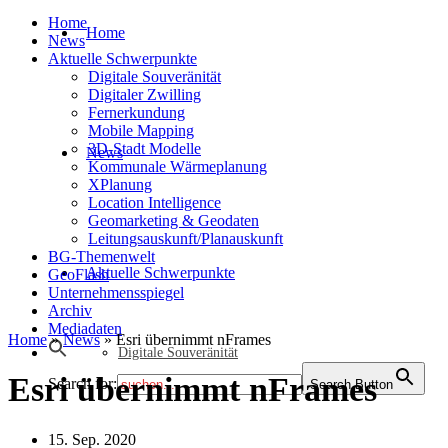
Home
Home
News
Aktuelle Schwerpunkte
Digitale Souveränität
Digitaler Zwilling
Fernerkundung
Mobile Mapping
3D-Stadt Modelle
News
Kommunale Wärmeplanung
XPlanung
Location Intelligence
Geomarketing & Geodaten
Leitungsauskunft/Planauskunft
BG-Themenwelt
Aktuelle Schwerpunkte
GeoFlash
Unternehmensspiegel
Archiv
Mediadaten
Home
»
News
»
Esri übernimmt nFrames
Digitale Souveränität
Esri übernimmt nFrames
Search for:
Search Button
15. Sep. 2020