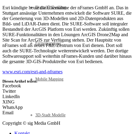
Esri kündigte heute die Übernahme der nFrames GmbH an. Das in
Digitaler Zwilling
Stuttgart ansässige Unternehmen entwickelt die Software SURE, die
der Generierung von 3D-Modellen und 2D-Datenprodukten aus
Bild- und LiDAR-Daten dient. Die SURE-Software soll integraler
Bestandteil der ArcGIS Platform von Esri werden. Zukünftig sollen
SURE-Funktionalitäten in den Lösungen ArcGIS Drone2Map and
Site Scan for ArcGIS zur Verfügung stehen. Der Hauptsitz von
Fernerkundung
nFrames soll als neues F&E-Zentrum von Esri dienen. Dort soll
auch die SURE-Technologie weiterentwickelt werden. Der dortige
Softwaresupport soll weiterhin nFrames-Kunden und darüber hinaus
die gesamte 3D-GIS-Produktreihe von Esri bedienen.
www.esri.com/esri-and-nframes
Mobile Mapping
Diesen Artikel teilen:
Facebook
Twitter
LinkedIn
XING
WhatsApp
Email
3D-Stadt Modelle
Copyright © sig Media GmbH
Kontakt