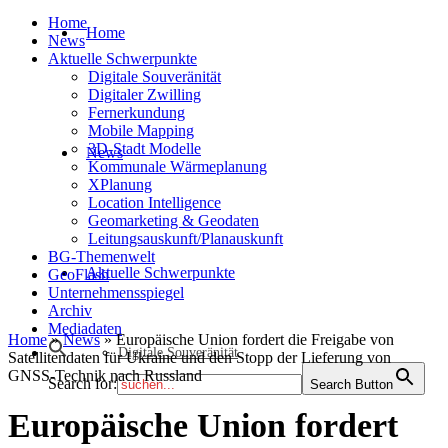
Home
Home
News
Aktuelle Schwerpunkte
Digitale Souveränität
Digitaler Zwilling
Fernerkundung
Mobile Mapping
3D-Stadt Modelle
News
Kommunale Wärmeplanung
XPlanung
Location Intelligence
Geomarketing & Geodaten
Leitungsauskunft/Planauskunft
BG-Themenwelt
Aktuelle Schwerpunkte
GeoFlash
Unternehmensspiegel
Archiv
Mediadaten
Home
»
News
»
Europäische Union fordert die Freigabe von
Digitale Souveränität
Satellitendaten für Ukraine und den Stopp der Lieferung von
GNSS-Technik nach Russland
Search for:
Search Button
Europäische Union fordert