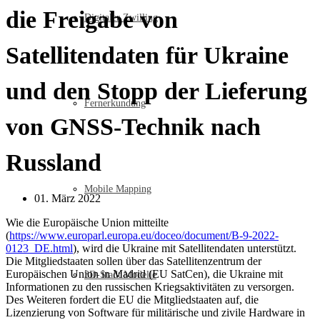
die Freigabe von
Digitaler Zwilling
Satellitendaten für Ukraine
und den Stopp der Lieferung
Fernerkundung
von GNSS-Technik nach
Russland
Mobile Mapping
01. März 2022
Wie die Europäische Union mitteilte
(
https://www.europarl.europa.eu/doceo/document/B-9-2022-
0123_DE.html
), wird die Ukraine mit Satellitendaten unterstützt.
Die Mitgliedstaaten sollen über das Satellitenzentrum der
Europäischen Union in Madrid (EU SatCen), die Ukraine mit
3D-Stadt Modelle
Informationen zu den russischen Kriegsaktivitäten zu versorgen.
Des Weiteren fordert die EU die Mitgliedstaaten auf, die
Lizenzierung von Software für militärische und zivile Hardware in