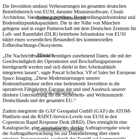
Die Investition umfasst Verbesserungen im gesamten deutschen
Betriebsbereich von EUSI, darunter Missionssoftware, Cloud-
Architektur, Verarbeitungspipelines, Bereitstellungsinfrastruktur und
Kommunale Wärmeplanung
Bodenstützpunktkapazitäten. Die in der Nähe von München
gelegene und in enger Partnerschaft mit dem Deutschen Zentrum für
Luft- und Raumfahrt (DLR) betriebene Infrastruktur von EUSI
bildet einen wesentlichen Bestandteil des kommerziellen
Erdbeobachtungs-Ökosystems.
XPlanung
„Die Nachrichtendienste benötigen zunehmend Daten, die mit der
Geschwindigkeit der Operationen und Beschaffungsprozesse
bereitgestellt werden und sich direkt in ihre Arbeitsabläufe
integrieren lassen“, sagte Pascal Schichor, VP of Sales bei European
Space Imaging. „Diese Modernisierungen unserer
Bodeninfrastruktur stellen eine bedeutende Investition in die
operativen Fähigkeiten Europas dar und sind Ausdruck unserer
Location Intelligence
direkten Unterstützung für die Sicherheits- und Weltraumziele
Deutschlands und der gesamten EU.“
Zudem integrierte die GAF Geospatial GmbH (GAF) die ATOM-
Plattform und die RSINT-Service-Levels von EUSI in den
Copernicus Rapid Response Desk (RRD). Dies ermöglicht eine
Katalogsuche, eine automatisierte, direkte Auftragsvergabe sowie
Geomarketing & Geodaten
die Auftragsüberwachung bis zur Datenlieferung über einen
einzigen Zugangspunkt, wodurch der Zugriff auf kommerzielle