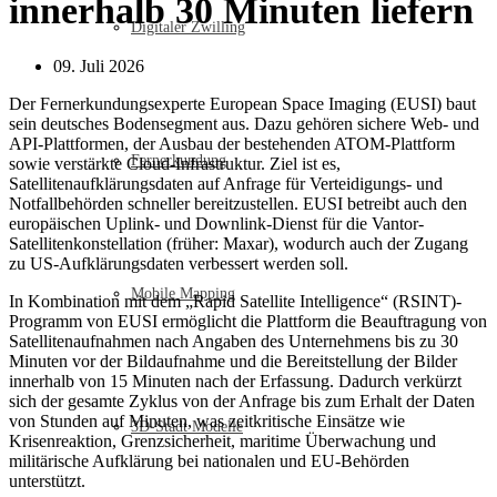
innerhalb 30 Minuten liefern
Digitaler Zwilling
09. Juli 2026
Der Fernerkundungsexperte European Space Imaging (EUSI) baut
sein deutsches Bodensegment aus. Dazu gehören sichere Web- und
API-Plattformen, der Ausbau der bestehenden ATOM-Plattform
Fernerkundung
sowie verstärkte Cloud-Infrastruktur. Ziel ist es,
Satellitenaufklärungsdaten auf Anfrage für Verteidigungs- und
Notfallbehörden schneller bereitzustellen. EUSI betreibt auch den
europäischen Uplink- und Downlink-Dienst für die Vantor-
Satellitenkonstellation (früher: Maxar), wodurch auch der Zugang
zu US-Aufklärungsdaten verbessert werden soll.
Mobile Mapping
In Kombination mit dem „Rapid Satellite Intelligence“ (RSINT)-
Programm von EUSI ermöglicht die Plattform die Beauftragung von
Satellitenaufnahmen nach Angaben des Unternehmens bis zu 30
Minuten vor der Bildaufnahme und die Bereitstellung der Bilder
innerhalb von 15 Minuten nach der Erfassung. Dadurch verkürzt
sich der gesamte Zyklus von der Anfrage bis zum Erhalt der Daten
von Stunden auf Minuten, was zeitkritische Einsätze wie
3D-Stadt Modelle
Krisenreaktion, Grenzsicherheit, maritime Überwachung und
militärische Aufklärung bei nationalen und EU-Behörden
unterstützt.