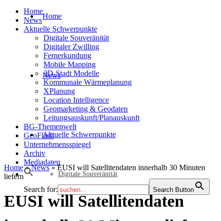
Home
Home
News
Aktuelle Schwerpunkte
Digitale Souveränität
Digitaler Zwilling
Fernerkundung
Mobile Mapping
3D-Stadt Modelle
News
Kommunale Wärmeplanung
XPlanung
Location Intelligence
Geomarketing & Geodaten
Leitungsauskunft/Planauskunft
BG-Themenwelt
Aktuelle Schwerpunkte
GeoFlash
Unternehmensspiegel
Archiv
Mediadaten
Home
»
News
»
EUSI will Satellitendaten innerhalb 30 Minuten
Digitale Souveränität
liefern
Search for:
Search Button
EUSI will Satellitendaten