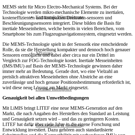
MEMS steht für Micro Electro-Mechanical Systems. Bei der
Technologie werden mikro-mechanische Elemente zu inertialen,
Kommunale Wärmeplanung
kosteneffizienten und kompakten Drehraten-sensoren und
Beschleunigungssensoren integriert. Diese bilden die Basis für
inertiale Messeinheiten, welche bereits in vielen Bereichen, vom
Smartphone bis zum Flugzeugnavigationssystem, eingesetzt werden.
Die MEMS-Technologie spielt in der Sensorik eine entscheidende
Rolle, da sie die Herstellung kompakter und dennoch hoch genauer
XPlanung
Sensoren ermöglicht und dabei aber circa nur ein Drittel im
Vergleich zur FOG-Technologie kostet. Inertiale Messeinheiten
(IMS/IMU) auf Basis der MEMS-Technologie gewinnen daher
immer mehr an Bedeutung. Gerade dort, wo eine Vielzahl an
preislich attraktiven Messeinheiten ohne Abstriche an eine
zuverlässige und hoch genaue Positionsbestimmung erforderlich ist,
wird diese neue Lösung am Markt eingesetzt.
Location Intelligence
Genauigkeit bei allen Umweltbedingungen
Mit LiMIS bringt LITEF eine neue MEMS-Generation auf den
Markt, die nach Angaben des Herstellers den Standard an Leistung
und Genauigkeit setzen wird – und das zu geringeren Kosten.
LITEF hat dafür über viele Jahre in die eigene Forschung und
Geomarketing & Geodaten
Entwicklung investiert. Dazu gehören auch standardisierte