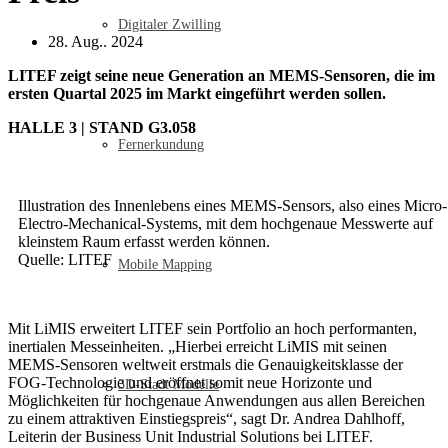
Digitaler Zwilling
28. Aug.. 2024
LITEF zeigt seine neue Generation an MEMS-Sensoren, die im
ersten Quartal 2025 im Markt eingeführt werden sollen.
HALLE 3 | STAND G3.058
Fernerkundung
Illustration des Innenlebens eines MEMS-Sensors, also eines Micro-
Electro-Mechanical-Systems, mit dem hochgenaue Messwerte auf
kleinstem Raum erfasst werden können.
Quelle: LITEF
Mobile Mapping
Mit LiMIS erweitert LITEF sein Portfolio an hoch performanten,
inertialen Messeinheiten. „Hierbei erreicht LiMIS mit seinen
MEMS-Sensoren weltweit erstmals die Genauigkeitsklasse der
FOG-Technologie und eröffnet somit neue Horizonte und
3D-Stadt Modelle
Möglichkeiten für hochgenaue Anwendungen aus allen Bereichen
zu einem attraktiven Einstiegspreis“, sagt Dr. Andrea Dahlhoff,
Leiterin der Business Unit Industrial Solutions bei LITEF.