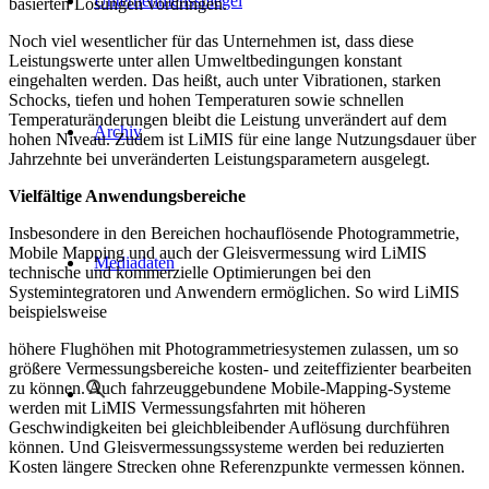
Unternehmensspiegel
basierten Lösungen vordringen.
Noch viel wesentlicher für das Unternehmen ist, dass diese
Leistungswerte unter allen Umweltbedingungen konstant
eingehalten werden. Das heißt, auch unter Vibrationen, starken
Schocks, tiefen und hohen Temperaturen sowie schnellen
Temperaturänderungen bleibt die Leistung unverändert auf dem
Archiv
hohen Niveau. Zudem ist LiMIS für eine lange Nutzungsdauer über
Jahrzehnte bei unveränderten Leistungsparametern ausgelegt.
Vielfältige Anwendungsbereiche
Insbesondere in den Bereichen hochauflösende Photogrammetrie,
Mobile Mapping und auch der Gleisvermessung wird LiMIS
Mediadaten
technische und kommerzielle Optimierungen bei den
Systemintegratoren und Anwendern ermöglichen. So wird LiMIS
beispielsweise
höhere Flughöhen mit Photogrammetriesystemen zulassen, um so
größere Vermessungsbereiche kosten- und zeiteffizienter bearbeiten
zu können. Auch fahrzeuggebundene Mobile-Mapping-Systeme
werden mit LiMIS Vermessungsfahrten mit höheren
Geschwindigkeiten bei gleichbleibender Auflösung durchführen
können. Und Gleisvermessungssysteme werden bei reduzierten
Kosten längere Strecken ohne Referenzpunkte vermessen können.