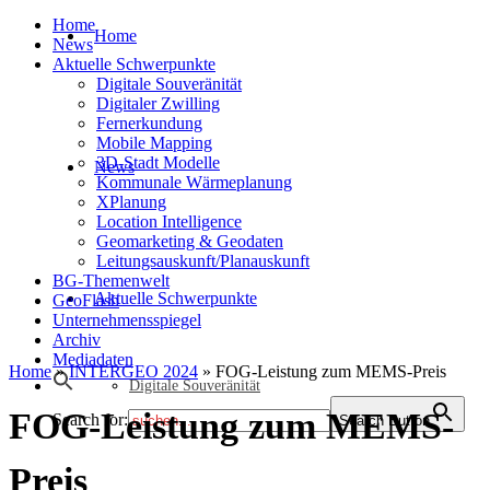
Home
Home
News
Aktuelle Schwerpunkte
Digitale Souveränität
Digitaler Zwilling
Fernerkundung
Mobile Mapping
3D-Stadt Modelle
News
Kommunale Wärmeplanung
XPlanung
Location Intelligence
Geomarketing & Geodaten
Leitungsauskunft/Planauskunft
BG-Themenwelt
Aktuelle Schwerpunkte
GeoFlash
Unternehmensspiegel
Archiv
Mediadaten
Home
»
INTERGEO 2024
»
FOG-Leistung zum MEMS-Preis
Digitale Souveränität
FOG-Leistung zum MEMS-
Search for:
Search Button
Preis