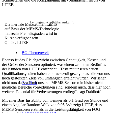
Schnittstellen und die Kompatibilität mit vorhandenen IMUs von
LITEF.
Leitungsauskunft/Planauskunft
Die inertiale Messseinheit LiMIS
auf Basis der MEMS-Technologie
mit sechs Freiheitsgraden wird in
Kürze verfügbar sein.
Quelle: LITEF
BG-Themenwelt
Ebenso ist das Gleichgewicht zwischen Genauigkeit, Kosten und
der Größe der Sensoren optimiert, was einem zentralen Bedürfnis
der Kunden von LITEF entspricht. „Tests mit unseren ersten
Qualifikationsgeräten haben eindrucksvoll gezeigt, dass die von uns
hoch gesteckten Ziele voll umfänglich erreicht wurden. Wir sehen
nicht nur, dass wir mit unseren MEMS-Sensoren in bisher nicht
GeoFlash
mögliche Bereiche vorgedrungen sind, sondern auch, dass hier noch
weiteres Potential für Verbesserungen vorliegt“, sagt Dahlhoff.
Mit einer Bias-Instability von weniger als 0,1 Grad pro Stunde und
einem Angular Random Walk von 0.05 °/√h zeigt LITEF, dass
MEMS-Sensoren erstmals in die Leistungsfähigkeit von FOG-