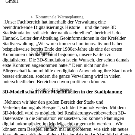
GmbH
Kommunale Wärmeplanung
„Unser Fachbereich hat innerhalb der Verwaltung eine
beeindruckende Digitalisierungs-Historie – und die neue 3D-
Stadtsimulation soll sich hier nahtlos einreihen“, berichtet Udo
Hannok, Leiter der Abteilung Geoinformationen in der Krefelder
Stadtverwaltung. „Wir waren immer schon innovativ und haben
beispielsweise bereits Ende der 1980er-Jahre als eine der ersten
XPlanung
Kommunen überhaupt damit begonnen, unsere Karten zu
digitalisieren. Die 3D-Simulation ist ein Wunsch, der schon damals
erste Konturen angenommen hatte.“ Denn nicht nur die
Bürgerschaft kann mithilfe der digitalen Anwendung ihre Stadt noch
besser erkunden, sondern die ganze Verwaltung wird in vielen
unterschiedlichen Bereichen davon profitieren können.
Location Intelligence
3D-Modell schafft neue Möglichkeiten in der Stadtplanung
„Nehmen wir hier den großen Bereich der Stadt- und
Verkehrsplanung als Beispiel“, schildert Hannok weiter. Mit dem
3D-Modell wird es möglich, bei Realisierungswettbewerben 3D-
Datensätze in die Simulation einzusetzen. So können Planungen
digital unkompliziert im Modell sichtbar gemacht werden. „Wir
Geomarketing & Geodaten
können zum Beispiel einfach mal ausprobieren, wie sich ein neues
Verwaltungsgebäude auf dem Theaterplatz in das Stadtbild einfügen