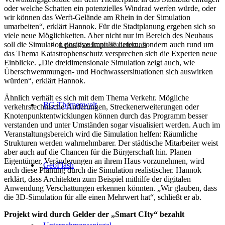
oder welche Schatten ein potenzielles Windrad werfen würde, oder
wir können das Werft-Gelände am Rhein in der Simulation
umarbeiten“, erklärt Hannok. Für die Stadtplanung ergeben sich so
viele neue Möglichkeiten. Aber nicht nur im Bereich des Neubaus
soll die Simulation positive Impulse liefern, sondern auch rund um
Leitungsauskunft/Planauskunft
das Thema Katastrophenschutz versprechen sich die Experten neue
Einblicke. „Die dreidimensionale Simulation zeigt auch, wie
Überschwemmungen- und Hochwassersituationen sich auswirken
würden“, erklärt Hannok.
Ähnlich verhält es sich mit dem Thema Verkehr. Mögliche
BG-Themenwelt
verkehrstechnische Änderungen, Streckenerweiterungen oder
Knotenpunktentwicklungen können durch das Programm besser
verstanden und unter Umständen sogar visualisiert werden. Auch im
Veranstaltungsbereich wird die Simulation helfen: Räumliche
Strukturen werden wahrnehmbarer. Der städtische Mitarbeiter weist
aber auch auf die Chancen für die Bürgerschaft hin. Planen
Eigentümer, Veränderungen an ihrem Haus vorzunehmen, wird
GeoFlash
auch diese Planung durch die Simulation realistischer. Hannok
erklärt, dass Architekten zum Beispiel mithilfe der digitalen
Anwendung Verschattungen erkennen könnten. „Wir glauben, dass
die 3D-Simulation für alle einen Mehrwert hat“, schließt er ab.
Projekt wird durch Gelder der „Smart CIty“ bezahlt