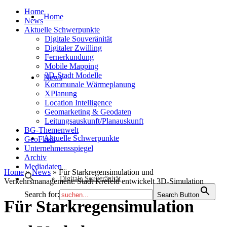
Home
Home
News
Aktuelle Schwerpunkte
Digitale Souveränität
Digitaler Zwilling
Fernerkundung
Mobile Mapping
3D-Stadt Modelle
News
Kommunale Wärmeplanung
XPlanung
Location Intelligence
Geomarketing & Geodaten
Leitungsauskunft/Planauskunft
BG-Themenwelt
Aktuelle Schwerpunkte
GeoFlash
Unternehmensspiegel
Archiv
Mediadaten
Home
»
News
»
Für Starkregensimulation und
Digitale Souveränität
Verkehrsmanagement: Stadt Krefeld entwickelt 3D-Simulation
Search for:
Search Button
Für Starkregensimulation