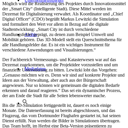
Unternehmensspiegel
Möglich wird die Realisierung des Projektes durch Innovationsmittel
der „Smart City“ (Intelligente Stadt). Diese Mittel werden im
Dezernat für Digitalisierung verwaltet. Als Koordinator und „Chief
Digital Officer“ (CDO) begrüßt Markus Lewitzki die Simulation
und formuliert den Wert vor allem in Bezug auf die digitale
Stadtentwicklung: „Smart City ist durch verschiedene
Handlungsfelder geprägt, zu denen zum Beispiel Umwelt und
Archiv
Mobilität gehören. Das 3D-Modell stellt ein Querschnittsthema für
alle Handlungsfelder dar. Es ist ein wichtiges Instrument für
verschiedene Anwendungen und Visualisierungen.“
Der Fachbereich Vermessungs- und Katasterwesen war auf das
Dezernat zugekommen, um die Projektidee vorzustellen und um
Mediadaten
finanzielle Unterstützung zu bitten. Lewitzki lobt das Vorgehen:
„Genauso möchten wir es. Denn wir sind auf konkrete Projekte und
Ideen aus der Verwaltung, aber auch aus der Bürgerschaft
angewiesen. Nur so können wir gemeinsam die digitalen Bedarfe
erkennen und darauf reagieren.“ Das sei ein dynamischer Prozess,
der am Ende die Stadt für alle Seiten lebenswerter mache.
Bis die 3D-Simulation fertiggestellt ist, dauert es noch einige
Monate. Die Datenerfassung ist bereits abgeschlossen, und das
Flugzeug, das vom Dortmunder Flughafen gestartet ist, hat seinen
Dienst erfüllt. Nun werden die Bilder in Simulationen übertragen.
Das Team hofft, im Herbst eine Beta-Version präsentieren zu