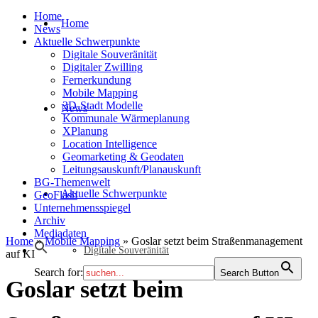
Home
Home
News
Aktuelle Schwerpunkte
Digitale Souveränität
Digitaler Zwilling
Fernerkundung
Mobile Mapping
3D-Stadt Modelle
News
Kommunale Wärmeplanung
XPlanung
Location Intelligence
Geomarketing & Geodaten
Leitungsauskunft/Planauskunft
BG-Themenwelt
Aktuelle Schwerpunkte
GeoFlash
Unternehmensspiegel
Archiv
Mediadaten
Home
»
Mobile Mapping
»
Goslar setzt beim Straßenmanagement
Digitale Souveränität
auf KI
Search for:
Search Button
Goslar setzt beim