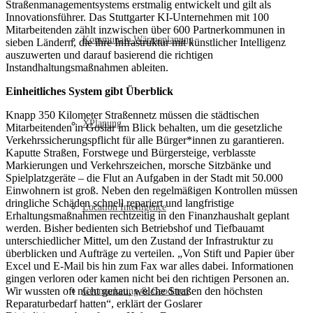
Straßenmanagementsystems erstmalig entwickelt und gilt als
Innovationsführer. Das Stuttgarter KI-Unternehmen mit 100
Mitarbeitenden zählt inzwischen über 600 Partnerkommunen in
Kommunale Wärmeplanung
sieben Ländern, die ihre Infrastruktur mit künstlicher Intelligenz
auszuwerten und darauf basierend die richtigen
Instandhaltungsmaßnahmen ableiten.
Einheitliches System gibt Überblick
Knapp 350 Kilometer Straßennetz müssen die städtischen
XPlanung
Mitarbeitenden in Goslar im Blick behalten, um die gesetzliche
Verkehrssicherungspflicht für alle Bürger*innen zu garantieren.
Kaputte Straßen, Forstwege und Bürgersteige, verblasste
Markierungen und Verkehrszeichen, morsche Sitzbänke und
Spielplatzgeräte – die Flut an Aufgaben in der Stadt mit 50.000
Einwohnern ist groß. Neben den regelmäßigen Kontrollen müssen
dringliche Schäden schnell repariert und langfristige
Location Intelligence
Erhaltungsmaßnahmen rechtzeitig in den Finanzhaushalt geplant
werden. Bisher bedienten sich Betriebshof und Tiefbauamt
unterschiedlicher Mittel, um den Zustand der Infrastruktur zu
überblicken und Aufträge zu verteilen. „Von Stift und Papier über
Excel und E-Mail bis hin zum Fax war alles dabei. Informationen
gingen verloren oder kamen nicht bei den richtigen Personen an.
Wir wussten oft nicht genau, welche Straßen den höchsten
Geomarketing & Geodaten
Reparaturbedarf hatten“, erklärt der Goslarer