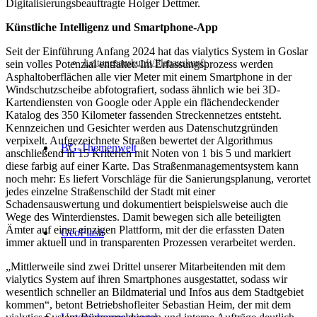
Digitalisierungsbeauftragte Holger Dettmer.
Künstliche Intelligenz und Smartphone-App
Seit der Einführung Anfang 2024 hat das vialytics System in Goslar
Leitungsauskunft/Planauskunft
sein volles Potenzial entfaltet: Im Erfassungsprozess werden
Asphaltoberflächen alle vier Meter mit einem Smartphone in der
Windschutzscheibe abfotografiert, sodass ähnlich wie bei 3D-
Kartendiensten von Google oder Apple ein flächendeckender
Katalog des 350 Kilometer fassenden Streckennetzes entsteht.
Kennzeichen und Gesichter werden aus Datenschutzgründen
verpixelt. Aufgezeichnete Straßen bewertet der Algorithmus
BG-Themenwelt
anschließend in 15 Kriterien mit Noten von 1 bis 5 und markiert
diese farbig auf einer Karte. Das Straßenmanagementsystem kann
noch mehr: Es liefert Vorschläge für die Sanierungsplanung, verortet
jedes einzelne Straßenschild der Stadt mit einer
Schadensauswertung und dokumentiert beispielsweise auch die
Wege des Winterdienstes. Damit bewegen sich alle beteiligten
Ämter auf einer einzigen Plattform, mit der die erfassten Daten
GeoFlash
immer aktuell und in transparenten Prozessen verarbeitet werden.
„Mittlerweile sind zwei Drittel unserer Mitarbeitenden mit dem
vialytics System auf ihren Smartphones ausgestattet, sodass wir
wesentlich schneller an Bildmaterial und Infos aus dem Stadtgebiet
kommen“, betont Betriebshofleiter Sebastian Heim, der mit dem