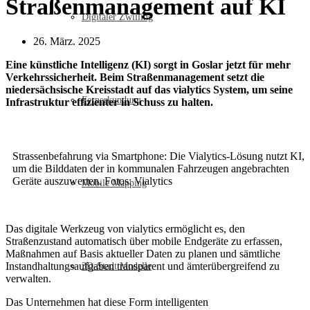
Straßenmanagement auf KI
Digitaler Zwilling
26. März. 2025
Eine künstliche Intelligenz (KI) sorgt in Goslar jetzt für mehr
Verkehrssicherheit. Beim Straßenmanagement setzt die
niedersächsische Kreisstadt auf das vialytics System, um seine
Fernerkundung
Infrastruktur effizienter in Schuss zu halten.
Strassenbefahrung via Smartphone: Die Vialytics-Lösung nutzt KI,
um die Bilddaten der in kommunalen Fahrzeugen angebrachten
Geräte auszuwerten. Fotos: Vialytics
Mobile Mapping
Das digitale Werkzeug von vialytics ermöglicht es, den
Straßenzustand automatisch über mobile Endgeräte zu erfassen,
Maßnahmen auf Basis aktueller Daten zu planen und sämtliche
Instandhaltungsaufgaben transparent und ämterübergreifend zu
3D-Stadt Modelle
verwalten.
Das Unternehmen hat diese Form intelligenten