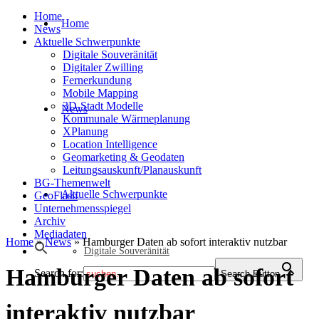
Home
Home
News
Aktuelle Schwerpunkte
Digitale Souveränität
Digitaler Zwilling
Fernerkundung
Mobile Mapping
3D-Stadt Modelle
News
Kommunale Wärmeplanung
XPlanung
Location Intelligence
Geomarketing & Geodaten
Leitungsauskunft/Planauskunft
BG-Themenwelt
Aktuelle Schwerpunkte
GeoFlash
Unternehmensspiegel
Archiv
Mediadaten
Home
»
News
»
Hamburger Daten ab sofort interaktiv nutzbar
Digitale Souveränität
Hamburger Daten ab sofort
Search for:
Search Button
interaktiv nutzbar