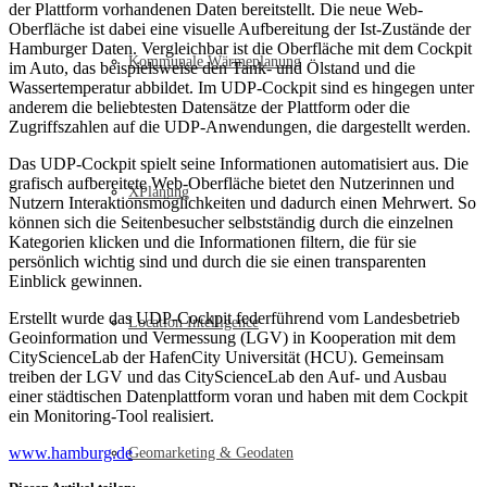
der Plattform vorhandenen Daten bereitstellt. Die neue Web-
Oberfläche ist dabei eine visuelle Aufbereitung der Ist-Zustände der
Hamburger Daten. Vergleichbar ist die Oberfläche mit dem Cockpit
Kommunale Wärmeplanung
im Auto, das beispielsweise den Tank- und Ölstand und die
Wassertemperatur abbildet. Im UDP-Cockpit sind es hingegen unter
anderem die beliebtesten Datensätze der Plattform oder die
Zugriffszahlen auf die UDP-Anwendungen, die dargestellt werden.
Das UDP-Cockpit spielt seine Informationen automatisiert aus. Die
grafisch aufbereitete Web-Oberfläche bietet den Nutzerinnen und
XPlanung
Nutzern Interaktionsmöglichkeiten und dadurch einen Mehrwert. So
können sich die Seitenbesucher selbstständig durch die einzelnen
Kategorien klicken und die Informationen filtern, die für sie
persönlich wichtig sind und durch die sie einen transparenten
Einblick gewinnen.
Erstellt wurde das UDP-Cockpit federführend vom Landesbetrieb
Location Intelligence
Geoinformation und Vermessung (LGV) in Kooperation mit dem
CityScienceLab der HafenCity Universität (HCU). Gemeinsam
treiben der LGV und das CityScienceLab den Auf- und Ausbau
einer städtischen Datenplattform voran und haben mit dem Cockpit
ein Monitoring-Tool realisiert.
www.hamburg.de
Geomarketing & Geodaten