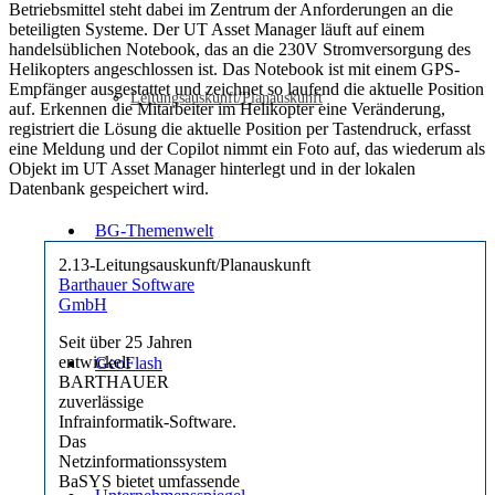
Betriebsmittel steht dabei im Zentrum der Anforderungen an die
beteiligten Systeme. Der UT Asset Manager läuft auf einem
handelsüblichen Notebook, das an die 230V Stromversorgung des
Helikopters angeschlossen ist. Das Notebook ist mit einem GPS-
Empfänger ausgestattet und zeichnet so laufend die aktuelle Position
Leitungsauskunft/Planauskunft
auf. Erkennen die Mitarbeiter im Helikopter eine Veränderung,
registriert die Lösung die aktuelle Position per Tastendruck, erfasst
eine Meldung und der Copilot nimmt ein Foto auf, das wiederum als
Objekt im UT Asset Manager hinterlegt und in der lokalen
Datenbank gespeichert wird.
BG-Themenwelt
2.13-Leitungsauskunft/Planauskunft
Barthauer Software
GmbH
Seit über 25 Jahren
entwickelt
GeoFlash
BARTHAUER
zuverlässige
Infrainformatik-Software.
Das
Netzinformationssystem
BaSYS bietet umfassende