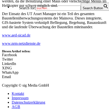
werden, da die Benutzung einer Maus oder vielschichtige Menüs im
Fernleitungsnetzbetreiber
Helikopter nur schwer möglich sind.
stellt BIL erstmals in
Search for:
Search Button
Deutschland eine
Der Einsatz des UT Asset Manager ist ein Teil des gesamten
umfassende und für
Baustellenüberwachungssystems der Mainova. Dieses integrierte,
Nutzer kostenfreie Online-
GIS-basierte System verknüpft Befliegung, Begehung, Bauauskunft
Leitungsauskunft in einem
und die laufende Überwachung der Baustellen miteinander.
durchgängigen digitalen
Prozess bereit. BIL
www.aed-sicad.de
verfolgt keine
kommerziellen Interessen
www.nrm-netzdienste.de
und steht
Leitungsbetreibern aller
Diesen Artikel teilen:
Sparten offen.
Facebook
Twitter
GEOMAGIC GmbH
LinkedIn
XING
Die GEOMAGIC GmbH
WhatsApp
ist ein internationaler IT-
Email
Dienstleister für Anlagen-
und Netzbetreiber. Über
Copyright © sig Media GmbH
20 Jahre stehen wir
unseren Kunden
Kontakt
erfolgreich bei der
Impressum
Entwicklung und
Datenschutzerklärung
Implementierung
AGB