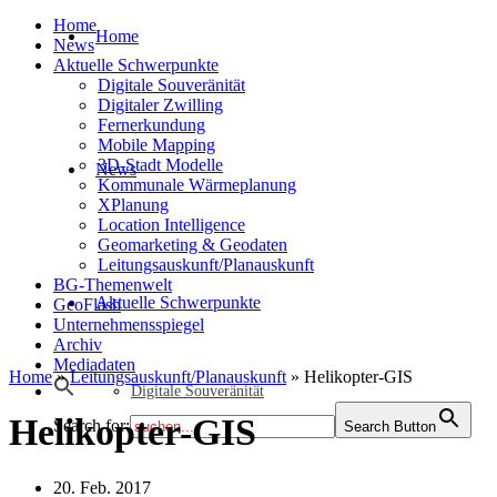
Home
Home
News
Aktuelle Schwerpunkte
Digitale Souveränität
Digitaler Zwilling
Fernerkundung
Mobile Mapping
3D-Stadt Modelle
News
Kommunale Wärmeplanung
XPlanung
Location Intelligence
Geomarketing & Geodaten
Leitungsauskunft/Planauskunft
BG-Themenwelt
Aktuelle Schwerpunkte
GeoFlash
Unternehmensspiegel
Archiv
Mediadaten
Home
»
Leitungsauskunft/Planauskunft
»
Helikopter-GIS
Digitale Souveränität
Helikopter-GIS
Search for:
Search Button
20. Feb. 2017