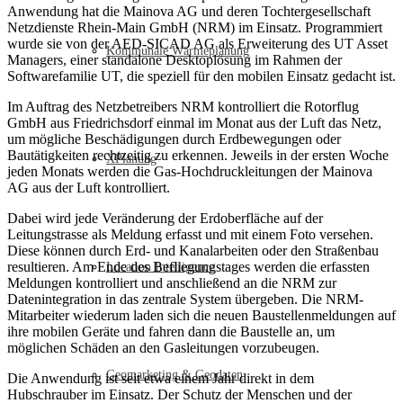
Anwendung hat die Mainova AG und deren Tochtergesellschaft
Netzdienste Rhein-Main GmbH (NRM) im Einsatz. Programmiert
wurde sie von der AED-SICAD AG als Erweiterung des UT Asset
Kommunale Wärmeplanung
Managers, einer standalone Desktoplösung im Rahmen der
Softwarefamilie UT, die speziell für den mobilen Einsatz gedacht ist.
Im Auftrag des Netzbetreibers NRM kontrolliert die Rotorflug
GmbH aus Friedrichsdorf einmal im Monat aus der Luft das Netz,
um mögliche Beschädigungen durch Erdbewegungen oder
Bautätigkeiten rechtzeitig zu erkennen. Jeweils in der ersten Woche
XPlanung
jeden Monats werden die Gas-Hochdruckleitungen der Mainova
AG aus der Luft kontrolliert.
Dabei wird jede Veränderung der Erdoberfläche auf der
Leitungstrasse als Meldung erfasst und mit einem Foto versehen.
Diese können durch Erd- und Kanalarbeiten oder den Straßenbau
resultieren. Am Ende des Befliegungstages werden die erfassten
Location Intelligence
Meldungen kontrolliert und anschließend an die NRM zur
Datenintegration in das zentrale System übergeben. Die NRM-
Mitarbeiter wiederum laden sich die neuen Baustellenmeldungen auf
ihre mobilen Geräte und fahren dann die Baustelle an, um
möglichen Schäden an den Gasleitungen vorzubeugen.
Geomarketing & Geodaten
Die Anwendung ist seit etwa einem Jahr direkt in dem
Hubschrauber im Einsatz. Der Schutz der Menschen und der