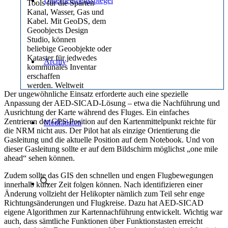
Unternehmensspiegel
Tools für die Sparten
Kanal, Wasser, Gas und
Kabel. Mit GeoDS, dem
Geoobjects Design
Studio, können
beliebige Geoobjekte oder
Kataster für jedwedes
Archiv
kommunales Inventar
erschaffen
werden. Weltweit
Der ungewöhnliche Einsatz erforderte auch eine spezielle
einzigartig lassen sich
Anpassung der AED-SICAD-Lösung – etwa die Nachführung und
BARTHAUER Produkte
Ausrichtung der Karte während des Fluges. Ein einfaches
dank
Zentrieren der GPS-Position auf den Kartenmittelpunkt reichte für
Multiplattformkonzept
Mediadaten
die NRM nicht aus. Der Pilot hat als einzige Orientierung die
investitionssichernd in alle
Gasleitung und die aktuelle Position auf dem Notebook. Und von
GIS/CAD-Systeme
dieser Gasleitung sollte er auf dem Bildschirm möglichst „one mile
integrieren.
ahead“ sehen können.
BIL eG
Zudem sollte das GIS den schnellen und engen Flugbewegungen
BIL steht für
innerhalb kurzer Zeit folgen können. Nach identifizieren einer
Bundesweites
Änderung vollzieht der Helikopter nämlich zum Teil sehr enge
Informationssystem zur
Richtungsänderungen und Flugkreise. Dazu hat AED-SICAD
Leitungsrecherche. Als
eigene Algorithmen zur Kartennachführung entwickelt. Wichtig war
genossenschaftliche
auch, dass sämtliche Funktionen über Funktionstasten erreicht
Initiative deutscher