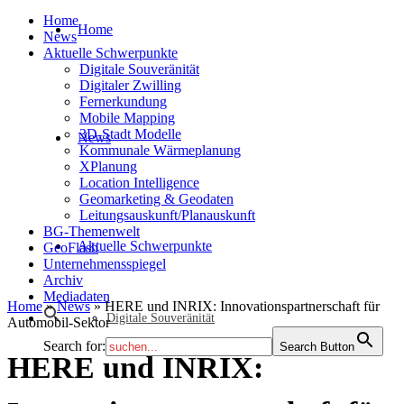
Home
Home
News
Aktuelle Schwerpunkte
Digitale Souveränität
Digitaler Zwilling
Fernerkundung
Mobile Mapping
3D-Stadt Modelle
News
Kommunale Wärmeplanung
XPlanung
Location Intelligence
Geomarketing & Geodaten
Leitungsauskunft/Planauskunft
BG-Themenwelt
Aktuelle Schwerpunkte
GeoFlash
Unternehmensspiegel
Archiv
Mediadaten
Home
»
News
»
HERE und INRIX: Innovationspartnerschaft für
Digitale Souveränität
Automobil-Sektor
Search for:
Search Button
HERE und INRIX: