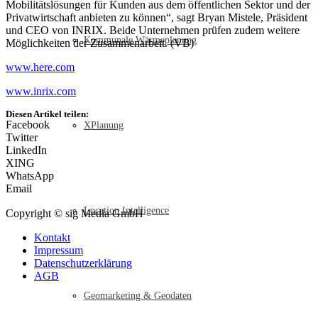
Mobilitätslösungen für Kunden aus dem öffentlichen Sektor und der
Privatwirtschaft anbieten zu können“, sagt Bryan Mistele, Präsident
und CEO von INRIX. Beide Unternehmen prüfen zudem weitere
Kommunale Wärmeplanung
Möglichkeiten der Zusammenarbeit. (VB)
www.here.com
www.inrix.com
Diesen Artikel teilen:
Facebook
XPlanung
Twitter
LinkedIn
XING
WhatsApp
Email
Location Intelligence
Copyright © sig Media GmbH
Kontakt
Impressum
Datenschutzerklärung
AGB
Geomarketing & Geodaten