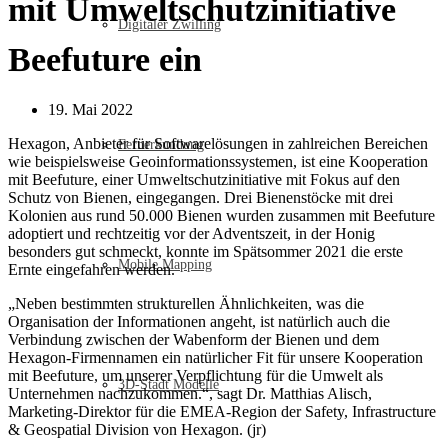
mit Umweltschutzinitiative
Digitaler Zwilling
Beefuture ein
19. Mai 2022
Hexagon, Anbieter für Softwarelösungen in zahlreichen Bereichen
Fernerkundung
wie beispielsweise Geoinformationssystemen, ist eine Kooperation
mit Beefuture, einer Umweltschutzinitiative mit Fokus auf den
Schutz von Bienen, eingegangen. Drei Bienenstöcke mit drei
Kolonien aus rund 50.000 Bienen wurden zusammen mit Beefuture
adoptiert und rechtzeitig vor der Adventszeit, in der Honig
besonders gut schmeckt, konnte im Spätsommer 2021 die erste
Mobile Mapping
Ernte eingefahren werden.
„Neben bestimmten strukturellen Ähnlichkeiten, was die
Organisation der Informationen angeht, ist natürlich auch die
Verbindung zwischen der Wabenform der Bienen und dem
Hexagon-Firmennamen ein natürlicher Fit für unsere Kooperation
mit Beefuture, um unserer Verpflichtung für die Umwelt als
3D-Stadt Modelle
Unternehmen nachzukommen.“, sagt Dr. Matthias Alisch,
Marketing-Direktor für die EMEA-Region der Safety, Infrastructure
& Geospatial Division von Hexagon. (jr)