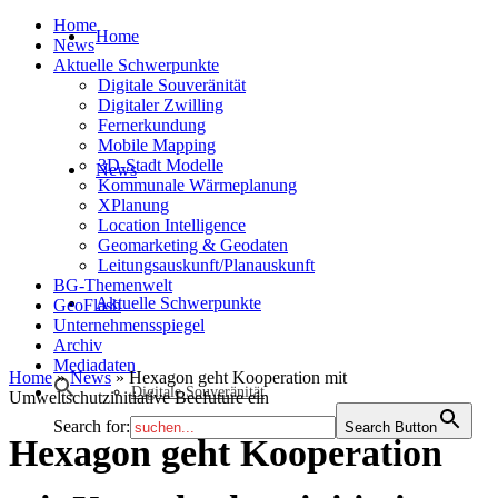
Home
Home
News
Aktuelle Schwerpunkte
Digitale Souveränität
Digitaler Zwilling
Fernerkundung
Mobile Mapping
3D-Stadt Modelle
News
Kommunale Wärmeplanung
XPlanung
Location Intelligence
Geomarketing & Geodaten
Leitungsauskunft/Planauskunft
BG-Themenwelt
Aktuelle Schwerpunkte
GeoFlash
Unternehmensspiegel
Archiv
Mediadaten
Home
»
News
»
Hexagon geht Kooperation mit
Digitale Souveränität
Umweltschutzinitiative Beefuture ein
Search for:
Search Button
Hexagon geht Kooperation