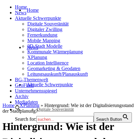
Home
Home
News
Aktuelle Schwerpunkte
Digitale Souveränität
Digitaler Zwilling
Fernerkundung
Mobile Mapping
3D-Stadt Modelle
News
Kommunale Wärmeplanung
XPlanung
Location Intelligence
Geomarketing & Geodaten
Leitungsauskunft/Planauskunft
BG-Themenwelt
Aktuelle Schwerpunkte
GeoFlash
Unternehmensspiegel
Archiv
Mediadaten
Home
»
XPlanung
»
Hintergrund: Wie ist der Digitalisierungsstand
Digitale Souveränität
der Stadtplanung?
Search for:
Search Button
Hintergrund: Wie ist der