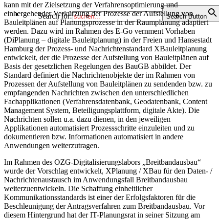
kann mit der Zielsetzung der Verfahrensoptimierung und
einhergehender Verkürzung der Prozesse der Aufstellung von
Search for:
Search Button
Bauleitplänen auf Planungsprozesse in der Raumplanung adaptiert
werden. Dazu wird im Rahmen des E-Go vernment Vorhaben
(DiPlanung – digitale Bauleitplanung) in der Freien und Hansestadt
Hamburg der Prozess- und Nachrichtenstandard XBauleitplanung
entwickelt, der die Prozesse der Aufstellung von Bauleitplänen auf
Basis der gesetzlichen Regelungen des BauGB abbildet. Der
Standard definiert die Nachrichtenobjekte der im Rahmen von
Prozessen der Aufstellung von Bauleitplänen zu sendenden bzw. zu
empfangenden Nachrichten zwischen den unterschiedlichen
Fachapplikationen (Verfahrensdatenbank, Geodatenbank, Content
Management System, Beteiligungsplattform, digitale Akte). Die
Nachrichten sollen u.a. dazu dienen, in den jeweiligen
Applikationen automatisiert Prozessschritte einzuleiten und zu
dokumentieren bzw. Informationen automatisiert in andere
Anwendungen weiterzutragen.
Im Rahmen des OZG-Digitalisierungslabors „Breitbandausbau“
wurde der Vorschlag entwickelt, XPlanung / XBau für den Daten- /
Nachrichtenaustausch im Anwendungsfall Breitbandausbau
weiterzuentwickeln. Die Schaffung einheitlicher
Kommunikationsstandards ist einer der Erfolgsfaktoren für die
Beschleunigung der Antragsverfahren zum Breitbandausbau. Vor
diesem Hintergrund hat der IT-Planungsrat in seiner Sitzung am