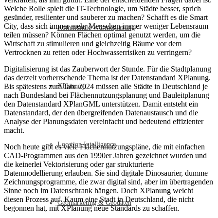
Welche Rolle spielt die IT-Technologie, um Städte besser, sprich
gesünder, resilienter und sauberer zu machen? Schafft es die Smart
City, dass sich immer mehr Menschen immer weniger Lebensraum
Kommunale Wärmeplanung
teilen müssen? Können Flächen optimal genutzt werden, um die
Wirtschaft zu stimulieren und gleichzeitig Bäume vor dem
Vertrocknen zu retten oder Hochwasserrisiken zu verringern?
Digitalisierung ist das Zauberwort der Stunde. Für die Stadtplanung
das derzeit vorherrschende Thema ist der Datenstandard XPlanung.
Bis spätestens zum Jahr 2024 müssen alle Städte in Deutschland je
XPlanung
nach Bundesland bei Flächennutzungsplanung und Bauleitplanung
den Datenstandard XPlanGML unterstützen. Damit entsteht ein
Datenstandard, der den übergreifenden Datenaustausch und die
Analyse der Planungsdaten vereinfacht und bedeutend effizienter
macht.
Location Intelligence
Noch heute gibt es viele Flächennutzungspläne, die mit einfachen
CAD-Programmen aus den 1990er Jahren gezeichnet wurden und
die keinerlei Vektorisierung oder gar strukturierte
Datenmodellierung erlauben. Sie sind digitale Dinosaurier, dumme
Zeichnungsprogramme, die zwar digital sind, aber im übertragenden
Sinne noch im Datenschrank hängen. Doch XPlanung weicht
diesen Prozess auf. Kaum eine Stadt in Deutschland, die nicht
Geomarketing & Geodaten
begonnen hat, mit XPlanung neue Standards zu schaffen.