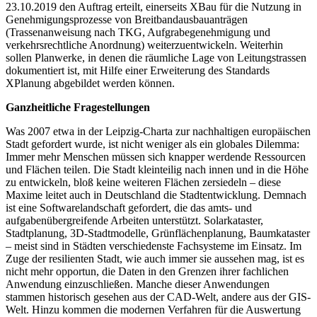
23.10.2019 den Auftrag erteilt, einerseits XBau für die Nutzung in
Genehmigungsprozesse von Breitbandausbauanträgen
(Trassenanweisung nach TKG, Aufgrabegenehmigung und
verkehrsrechtliche Anordnung) weiterzuentwickeln. Weiterhin
sollen Planwerke, in denen die räumliche Lage von Leitungstrassen
dokumentiert ist, mit Hilfe einer Erweiterung des Standards
XPlanung abgebildet werden können.
Ganzheitliche Fragestellungen
Was 2007 etwa in der Leipzig-Charta zur nachhaltigen europäischen
Stadt gefordert wurde, ist nicht weniger als ein globales Dilemma:
Immer mehr Menschen müssen sich knapper werdende Ressourcen
und Flächen teilen. Die Stadt kleinteilig nach innen und in die Höhe
zu entwickeln, bloß keine weiteren Flächen zersiedeln – diese
Maxime leitet auch in Deutschland die Stadtentwicklung. Demnach
ist eine Softwarelandschaft gefordert, die das amts- und
aufgabenübergreifende Arbeiten unterstützt. Solarkataster,
Stadtplanung, 3D-Stadtmodelle, Grünflächenplanung, Baumkataster
– meist sind in Städten verschiedenste Fachsysteme im Einsatz. Im
Zuge der resilienten Stadt, wie auch immer sie aussehen mag, ist es
nicht mehr opportun, die Daten in den Grenzen ihrer fachlichen
Anwendung einzuschließen. Manche dieser Anwendungen
stammen historisch gesehen aus der CAD-Welt, andere aus der GIS-
Welt. Hinzu kommen die modernen Verfahren für die Auswertung