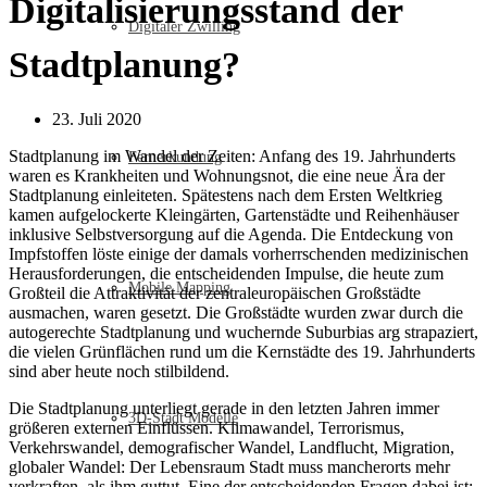
Digitalisierungsstand der
Digitaler Zwilling
Stadtplanung?
23. Juli 2020
Stadtplanung im Wandel der Zeiten: Anfang des 19. Jahrhunderts
Fernerkundung
waren es Krankheiten und Wohnungsnot, die eine neue Ära der
Stadtplanung einleiteten. Spätestens nach dem Ersten Weltkrieg
kamen aufgelockerte Kleingärten, Gartenstädte und Reihenhäuser
inklusive Selbstversorgung auf die Agenda. Die Entdeckung von
Impfstoffen löste einige der damals vorherrschenden medizinischen
Herausforderungen, die entscheidenden Impulse, die heute zum
Mobile Mapping
Großteil die Attraktivität der zentraleuropäischen Großstädte
ausmachen, waren gesetzt. Die Großstädte wurden zwar durch die
autogerechte Stadtplanung und wuchernde Suburbias arg strapaziert,
die vielen Grünflächen rund um die Kernstädte des 19. Jahrhunderts
sind aber heute noch stilbildend.
Die Stadtplanung unterliegt gerade in den letzten Jahren immer
3D-Stadt Modelle
größeren externen Einflüssen. Klimawandel, Terrorismus,
Verkehrswandel, demografischer Wandel, Landflucht, Migration,
globaler Wandel: Der Lebensraum Stadt muss mancherorts mehr
verkraften, als ihm guttut. Eine der entscheidenden Fragen dabei ist: