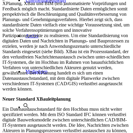
Unternehmensspiegel
XPlanung, XBau und BIM (teil-)automatisierte Vorprüfungen und
Feedback möglich macht. Standardisierte Daten ermöglichen somit
perspektivisch die Beschleunigung und Qualitätsverbesserung von
Planungs- und Genehmigungsverfahren. Hierbei zeigt sich, dass
standardisierte Daten vielfach eine wichtige Voraussetzung sind, um
solche Verfahrensoptimierungen und innovative
Partizipationsprojekte zu realisieren. Um eine Standardisierung von
Archiv
digitalen Daten und Nachrichten in Planungs- und Bauprozessen zu
erzielen, werden je nach Anwendungsszenario unterschiedliche
Standards eingesetzt (siehe Bild). XBau ist ein Prozessstandard, der
den verlustfreien Nachrichtenaustausch zwischen unter-schiedlichen
IT-Systemen, die im Hochbau im Rahmen von bauaufsichtlichen
Verfahren von unterschiedlichen Akteuren genutzt werden,
Mediadaten
gewährleistet. Bei XPlanung handelt es sich um einen
Datenaustauschstandard, mit dem digitale Planwerke zwischen
verschiedenen IT-Systemen (CAD/GIS) verlustfrei ausgetauscht
werden können.
Neuer Standard XBauleitplanung
Ein Datenaustauschstandard für den Hochbau muss nicht weiter
spezifiziert werden. Mit dem ISO Standard IFC können verlustfrei
digitale Bauwerksmodelle zwischen unterschiedlichen CAD/BIM-
IT-Systemen ausgetauscht werden. Die Idee, Nachrichten zwischen
Akteuren in Planungsprozessen verlustfrei austauschen zu können,