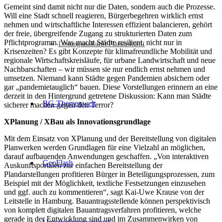
Gemeint sind damit nicht nur die Daten, sondern auch die Prozesse.
Will eine Stadt schnell reagieren, Bürgerbegehren wirklich ernst
nehmen und wirtschaftliche Interessen effizient balancieren, gehört
der freie, übergreifende Zugang zu strukturierten Daten zum
Pflichtprogramm. Was macht Städte resilient, nicht nur in
Leitungsauskunft/Planauskunft
Krisenzeiten? Es gibt Konzepte für klimafreundliche Mobilität und
regionale Wirtschaftskreisläufe, für urbane Landwirtschaft und neue
Nachbarschaften – wir müssen sie nur endlich ernst nehmen und
umsetzen. Niemand kann Städte gegen Pandemien absichern oder
gar „pandemietauglich“ bauen. Diese Vorstellungen erinnern an eine
derzeit in den Hintergrund getretene Diskussion: Kann man Städte
BG-Themenwelt
sicherer machen gegen den Terror?
XPlanung / XBau als Innovationsgrundlage
Mit dem Einsatz von XPlanung und der Bereitstellung von digitalen
Planwerken werden Grundlagen für eine Vielzahl an möglichen,
darauf aufbauenden Anwendungen geschaffen. „Von interaktiven
GeoFlash
Auskunftsportalen zur einfachen Bereitstellung der
Plandarstellungen profitieren Bürger in Beteiligungsprozessen, zum
Beispiel mit der Möglichkeit, textliche Festsetzungen einzusehen
und ggf. auch zu kommentieren“, sagt Kai-Uwe Krause von der
Leitstelle in Hamburg. Bauantragsstellende können perspektivisch
von komplett digitalen Bauantragsverfahren profitieren, welche
gerade in der Entwicklung sind und im Zusammenwirken von