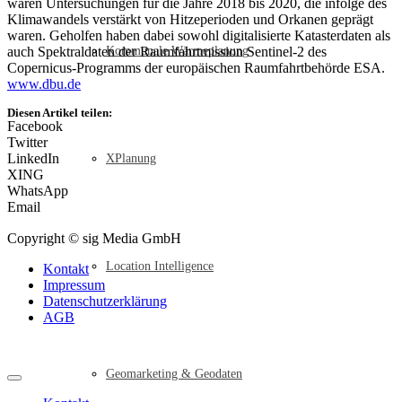
waren Untersuchungen für die Jahre 2018 bis 2020, die infolge des
Klimawandels verstärkt von Hitzeperioden und Orkanen geprägt
waren. Geholfen haben dabei sowohl digitalisierte Katasterdaten als
auch Spektraldaten der Raumfahrtmission Sentinel-2 des
Kommunale Wärmeplanung
Copernicus-Programms der europäischen Raumfahrtbehörde ESA.
www.dbu.de
Diesen Artikel teilen:
Facebook
Twitter
LinkedIn
XPlanung
XING
WhatsApp
Email
Copyright © sig Media GmbH
Location Intelligence
Kontakt
Impressum
Datenschutzerklärung
AGB
Geomarketing & Geodaten