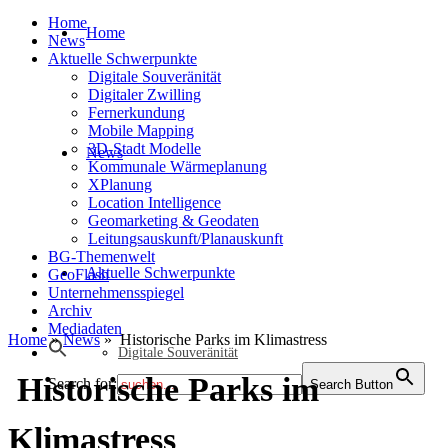
Home
Home
News
Aktuelle Schwerpunkte
Digitale Souveränität
Digitaler Zwilling
Fernerkundung
Mobile Mapping
3D-Stadt Modelle
News
Kommunale Wärmeplanung
XPlanung
Location Intelligence
Geomarketing & Geodaten
Leitungsauskunft/Planauskunft
BG-Themenwelt
Aktuelle Schwerpunkte
GeoFlash
Unternehmensspiegel
Archiv
Mediadaten
Home
»
News
»
Historische Parks im Klimastress
Digitale Souveränität
Historische Parks im
Search for:
Search Button
Klimastress