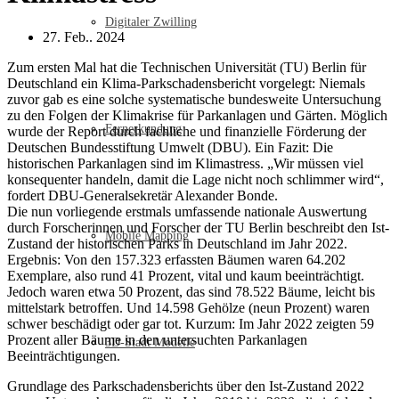
Digitaler Zwilling
27. Feb.. 2024
Zum ersten Mal hat die Technischen Universität (TU) Berlin für
Deutschland ein Klima-Parkschadensbericht vorgelegt: Niemals
zuvor gab es eine solche systematische bundesweite Untersuchung
zu den Folgen der Klimakrise für Parkanlagen und Gärten. Möglich
Fernerkundung
wurde der Report durch fachliche und finanzielle Förderung der
Deutschen Bundesstiftung Umwelt (DBU). Ein Fazit: Die
historischen Parkanlagen sind im Klimastress. „Wir müssen viel
konsequenter handeln, damit die Lage nicht noch schlimmer wird“,
fordert DBU-Generalsekretär Alexander Bonde.
Die nun vorliegende erstmals umfassende nationale Auswertung
durch Forscherinnen und Forscher der TU Berlin beschreibt den Ist-
Mobile Mapping
Zustand der historischen Parks in Deutschland im Jahr 2022.
Ergebnis: Von den 157.323 erfassten Bäumen waren 64.202
Exemplare, also rund 41 Prozent, vital und kaum beeinträchtigt.
Jedoch waren etwa 50 Prozent, das sind 78.522 Bäume, leicht bis
mittelstark betroffen. Und 14.598 Gehölze (neun Prozent) waren
schwer beschädigt oder gar tot. Kurzum: Im Jahr 2022 zeigten 59
Prozent aller Bäume in den untersuchten Parkanlagen
3D-Stadt Modelle
Beeinträchtigungen.
Grundlage des Parkschadensberichts über den Ist-Zustand 2022