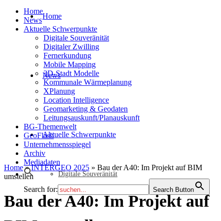
Home
Home
News
Aktuelle Schwerpunkte
Digitale Souveränität
Digitaler Zwilling
Fernerkundung
Mobile Mapping
3D-Stadt Modelle
News
Kommunale Wärmeplanung
XPlanung
Location Intelligence
Geomarketing & Geodaten
Leitungsauskunft/Planauskunft
BG-Themenwelt
Aktuelle Schwerpunkte
GeoFlash
Unternehmensspiegel
Archiv
Mediadaten
Home
»
INTERGEO 2025
»
Bau der A40: Im Projekt auf BIM
Digitale Souveränität
umstellen
Search for:
Search Button
Bau der A40: Im Projekt auf