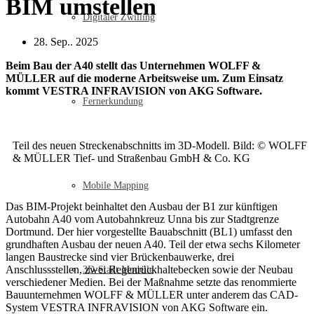
BIM umstellen
Digitaler Zwilling
28. Sep.. 2025
Beim Bau der A40 stellt das Unternehmen WOLFF &
MÜLLER auf die moderne Arbeitsweise um. Zum Einsatz
kommt VESTRA INFRAVISION von AKG Software.
Fernerkundung
Teil des neuen Streckenabschnitts im 3D-Modell. Bild: © WOLFF
& MÜLLER Tief- und Straßenbau GmbH & Co. KG
Mobile Mapping
Das BIM-Projekt beinhaltet den Ausbau der B1 zur künftigen
Autobahn A40 vom Autobahnkreuz Unna bis zur Stadtgrenze
Dortmund. Der hier vorgestellte Bauabschnitt (BL1) umfasst den
grundhaften Ausbau der neuen A40. Teil der etwa sechs Kilometer
langen Baustrecke sind vier Brückenbauwerke, drei
Anschlussstellen, zwei Regenrückhaltebecken sowie der Neubau
3D-Stadt Modelle
verschiedener Medien. Bei der Maßnahme setzte das renommierte
Bauunternehmen WOLFF & MÜLLER unter anderem das CAD-
System VESTRA INFRAVISION von AKG Software ein.