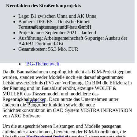
Kernfakten des Straßenbauprojekts
Lage: B1 zwischen Unna und AK Unna
Bauherr: DEGES – Deutsche Einheit
Fernstraßenplanungs und -bau GmbH
Leitungsauskunft/Planauskunft
Projektdauer: September 2021 – laufend
Ausführung: Arbeitsgemeinschaft 6-spuriger Ausbau der
A40/B1 Dortmund-Ost
Gesamtkosten: 56,3 Mio. EUR
BG-Themenwelt
Da die Baumaßnahmen ursprünglich nicht als BIM-Projekt geplant
wurden, standen weder Modelle noch ein darauf abgestimmtes
Leistungsverzeichnis (LV) zur Verfügung. Da BIM die Effizienz in
der Planung und im Bauablauf erhöht, erzeugte WOLFF &
MÜLLER das Trassenmodell und modellierte das
Regenrückhaltebecken. Dazu nutzte das Unternehmen unter
GeoFlash
anderem die Baugrubenfunktion sowie die neue
Schichtenkonstruktion im CAD-System VESTRA INFRAVISION
von AKG Software.
Um die ausgeschriebenen Leistungen und Modelle passgenau
aufeinander abzustimmen, bewerteten der BIM-Koordinator, die