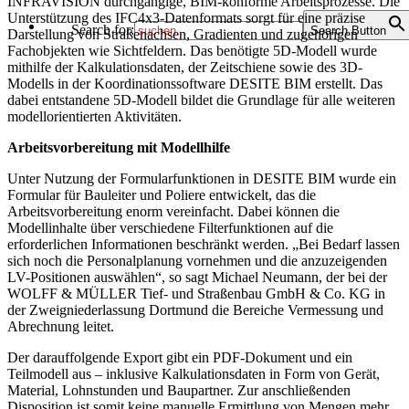
INFRAVISION durchgängige, BIM-konforme Arbeitsprozesse. Die
Unterstützung des IFC4x3-Datenformats sorgt für eine präzise
Search for:
Search Button
Darstellung von Straßenachsen, Gradienten und zugehörigen
Fachobjekten wie Sichtfeldern. Das benötigte 5D-Modell wurde
mithilfe der Kalkulationsdaten, der Zeitschiene sowie des 3D-
Modells in der Koordinationssoftware DESITE BIM erstellt. Das
dabei entstandene 5D-Modell bildet die Grundlage für alle weiteren
modellorientierten Aktivitäten.
Arbeitsvorbereitung mit Modellhilfe
Unter Nutzung der Formularfunktionen in DESITE BIM wurde ein
Formular für Bauleiter und Poliere entwickelt, das die
Arbeitsvorbereitung enorm vereinfacht. Dabei können die
Modellinhalte über verschiedene Filterfunktionen auf die
erforderlichen Informationen beschränkt werden. „Bei Bedarf lassen
sich noch die Personalplanung vornehmen und die anzuzeigenden
LV-Positionen auswählen“, so sagt Michael Neumann, der bei der
WOLFF & MÜLLER Tief- und Straßenbau GmbH & Co. KG in
der Zweigniederlassung Dortmund die Bereiche Vermessung und
Abrechnung leitet.
Der darauffolgende Export gibt ein PDF-Dokument und ein
Teilmodell aus – inklusive Kalkulationsdaten in Form von Gerät,
Material, Lohnstunden und Baupartner. Zur anschließenden
Disposition ist somit keine manuelle Ermittlung von Mengen mehr