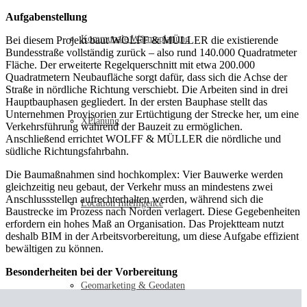
Aufgabenstellung
Kommunale Wärmeplanung
Bei diesem Projekt baut WOLFF & MÜLLER die existierende
Bundesstraße vollständig zurück – also rund 140.000 Quadratmeter
Fläche. Der erweiterte Regelquerschnitt mit etwa 200.000
Quadratmetern Neubaufläche sorgt dafür, dass sich die Achse der
Straße in nördliche Richtung verschiebt. Die Arbeiten sind in drei
Hauptbauphasen gegliedert. In der ersten Bauphase stellt das
Unternehmen Provisorien zur Ertüchtigung der Strecke her, um eine
XPlanung
Verkehrsführung während der Bauzeit zu ermöglichen.
Anschließend errichtet WOLFF & MÜLLER die nördliche und
südliche Richtungsfahrbahn.
Die Baumaßnahmen sind hochkomplex: Vier Bauwerke werden
gleichzeitig neu gebaut, der Verkehr muss an mindestens zwei
Anschlussstellen aufrechterhalten werden, während sich die
Location Intelligence
Baustrecke im Prozess nach Norden verlagert. Diese Gegebenheiten
erfordern ein hohes Maß an Organisation. Das Projektteam nutzt
deshalb BIM in der Arbeitsvorbereitung, um diese Aufgabe effizient
bewältigen zu können.
Besonderheiten bei der Vorbereitung
Geomarketing & Geodaten