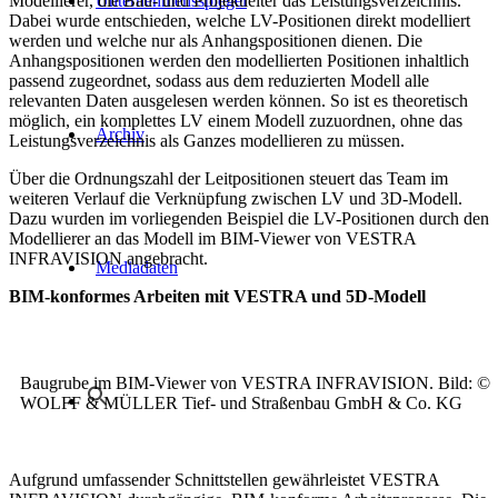
Modellierer, die Bau- und Projektleiter das Leistungsverzeichnis.
Unternehmensspiegel
Dabei wurde entschieden, welche LV-Positionen direkt modelliert
werden und welche nur als Anhangspositionen dienen. Die
Anhangspositionen werden den modellierten Positionen inhaltlich
passend zugeordnet, sodass aus dem reduzierten Modell alle
relevanten Daten ausgelesen werden können. So ist es theoretisch
möglich, ein komplettes LV einem Modell zuzuordnen, ohne das
Archiv
Leistungsverzeichnis als Ganzes modellieren zu müssen.
Über die Ordnungszahl der Leitpositionen steuert das Team im
weiteren Verlauf die Verknüpfung zwischen LV und 3D-Modell.
Dazu wurden im vorliegenden Beispiel die LV-Positionen durch den
Modellierer an das Modell im BIM-Viewer von VESTRA
INFRAVISION angebracht.
Mediadaten
BIM-konformes Arbeiten mit VESTRA und 5D-Modell
Baugrube im BIM-Viewer von VESTRA INFRAVISION. Bild: ©
WOLFF & MÜLLER Tief- und Straßenbau GmbH & Co. KG
Aufgrund umfassender Schnittstellen gewährleistet VESTRA