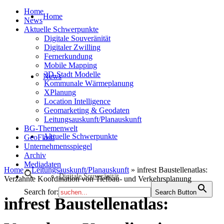
Home
Home
News
Aktuelle Schwerpunkte
Digitale Souveränität
Digitaler Zwilling
Fernerkundung
Mobile Mapping
3D-Stadt Modelle
News
Kommunale Wärmeplanung
XPlanung
Location Intelligence
Geomarketing & Geodaten
Leitungsauskunft/Planauskunft
BG-Themenwelt
Aktuelle Schwerpunkte
GeoFlash
Unternehmensspiegel
Archiv
Mediadaten
Home
»
Leitungsauskunft/Planauskunft
»
infrest Baustellenatlas:
Digitale Souveränität
Verzahnte Koordination von Tiefbau- und Verkehrsplanung
Search for:
Search Button
infrest Baustellenatlas: