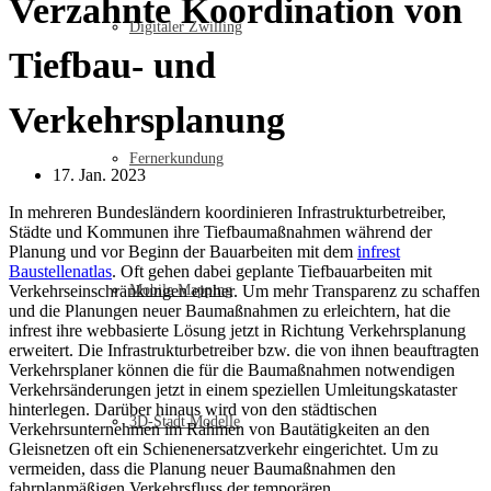
Verzahnte Koordination von
Digitaler Zwilling
Tiefbau- und
Verkehrsplanung
Fernerkundung
17. Jan. 2023
In mehreren Bundesländern koordinieren Infrastrukturbetreiber,
Städte und Kommunen ihre Tiefbaumaßnahmen während der
Planung und vor Beginn der Bauarbeiten mit dem
infrest
Baustellenatlas
. Oft gehen dabei geplante Tiefbauarbeiten mit
Verkehrseinschränkungen einher. Um mehr Transparenz zu schaffen
Mobile Mapping
und die Planungen neuer Baumaßnahmen zu erleichtern, hat die
infrest ihre webbasierte Lösung jetzt in Richtung Verkehrsplanung
erweitert. Die Infrastrukturbetreiber bzw. die von ihnen beauftragten
Verkehrsplaner können die für die Baumaßnahmen notwendigen
Verkehrsänderungen jetzt in einem speziellen Umleitungskataster
hinterlegen. Darüber hinaus wird von den städtischen
3D-Stadt Modelle
Verkehrsunternehmen im Rahmen von Bautätigkeiten an den
Gleisnetzen oft ein Schienenersatzverkehr eingerichtet. Um zu
vermeiden, dass die Planung neuer Baumaßnahmen den
fahrplanmäßigen Verkehrsfluss der temporären