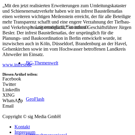
„Mit den jetzt realisierten Erweiterungen zum Umleitungskataster
und Schienenersatzverkehr haben wir im infrest Baustellenatlas
einen weiteren wichtigen Meilenstein erreicht, der für alle Beteiligte
mehr Transparenz schafft und eine engere Verzahnung der Tiefbau-
Leitungsauskunft/Planauskunft
und Verkehrsplanung ermöglicht,“ so infrest Geschäftsführer Jürgen
Besler. Der infrest Baustellenatlas, der ursprünglich für die
Planungs- und Baukoordination in Berlin entwickelt wurde, ist
inzwischen auch in Köln, Düsseldorf, Brandenburg an der Havel,
Gelsenkirchen sowie im vom Hochwasser betroffenen Landkreis
Ahrweiler im Einsatz.
BG-Themenwelt
www.infrest.de
Diesen Artikel teilen:
Facebook
Twitter
LinkedIn
XING
GeoFlash
WhatsApp
Email
Copyright © sig Media GmbH
Kontakt
Impressum