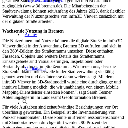
Unternehmensspiegel
gesamten Stadtgesellschaft Bremen genutzt und ist öffentlich
zugänglich (www.3d.bremen.de). Die Mitarbeitenden der
Stadtverwaltung können seit Anfang des Jahres 2023, dank flexibler
Verwaltung der Nutzungsrechte von infra3D Viewer, zusätzlich mit
der digitalen Straße arbeiten.
Wachsende Nutzung in Bremen
Archiv
Die Nutzerinnen und Nutzer können die digitale Straße im infra3D
Viewer direkt in der Anwendung Bremen 3D aufrufen und sich in
den 360°-Bildern des Straßenraums umsehen. Diese enthalten
Fassaden, Objekte und weitere Details des Straßenraums.
Einsatzgebiete sind Visualisierungen, Inspektionen oder
Bestandsaufnahmen im Straßenraum. „Wir freuen uns, dass die
Mediadaten
Straßenbilddaten mittlerweile in der Stadtverwaltung vielfältig
genutzt werden und das Interesse daran weiter steigt. Mit dem
infra3D Viewer im 3D-Stadtmodell wurde eine durchgängige und
intuitive Lösung möglich, die wir unabhängig von einem Mobile
Mapping-Dienstleister einsetzen können“, sagt Sarah Tesmer,
Abteilungsleiterin im Landesamt GeoInformation Bremen.
Für viele Aufgaben sind zeitaufwändige Besichtigungen vor Ort
überflüssig geworden. Ein Beispiel ist die Inventarisierung von
Parkscheinautomaten. Diese konnte in Bremen ressourcenschonend
mit Standortadressen durchgeführt werden. 90 Prozent der
Automaten konnten aus dem digitalen Straßennetz nachgeführt