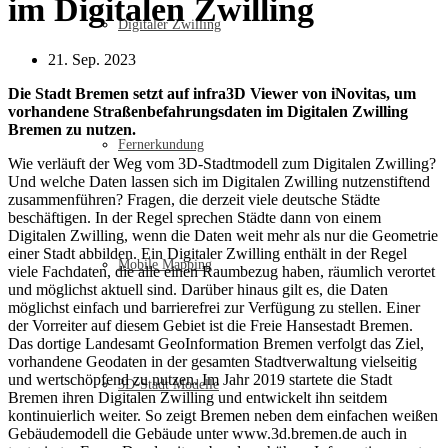
im Digitalen Zwilling
Digitaler Zwilling
21. Sep. 2023
Die Stadt Bremen setzt auf infra3D Viewer von iNovitas, um
vorhandene Straßenbefahrungsdaten im Digitalen Zwilling
Bremen zu nutzen.
Fernerkundung
Wie verläuft der Weg vom 3D-Stadtmodell zum Digitalen Zwilling?
Und welche Daten lassen sich im Digitalen Zwilling nutzenstiftend
zusammenführen? Fragen, die derzeit viele deutsche Städte
beschäftigen. In der Regel sprechen Städte dann von einem
Digitalen Zwilling, wenn die Daten weit mehr als nur die Geometrie
einer Stadt abbilden. Ein Digitaler Zwilling enthält in der Regel
Mobile Mapping
viele Fachdaten, die alle einen Raumbezug haben, räumlich verortet
und möglichst aktuell sind. Darüber hinaus gilt es, die Daten
möglichst einfach und barrierefrei zur Verfügung zu stellen. Einer
der Vorreiter auf diesem Gebiet ist die Freie Hansestadt Bremen.
Das dortige Landesamt GeoInformation Bremen verfolgt das Ziel,
vorhandene Geodaten in der gesamten Stadtverwaltung vielseitig
und wertschöpfend zu nutzen. Im Jahr 2019 startete die Stadt
3D-Stadt Modelle
Bremen ihren Digitalen Zwilling und entwickelt ihn seitdem
kontinuierlich weiter. So zeigt Bremen neben dem einfachen weißen
Gebäudemodell die Gebäude unter www.3d.bremen.de auch in