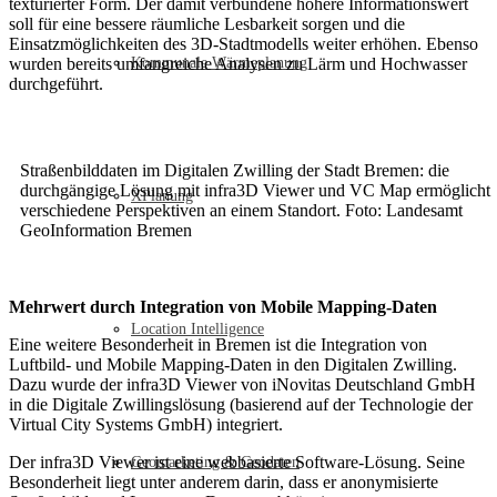
texturierter Form. Der damit verbundene höhere Informationswert
soll für eine bessere räumliche Lesbarkeit sorgen und die
Einsatzmöglichkeiten des 3D-Stadtmodells weiter erhöhen. Ebenso
wurden bereits umfangreiche Analysen zu Lärm und Hochwasser
Kommunale Wärmeplanung
durchgeführt.
Straßenbilddaten im Digitalen Zwilling der Stadt Bremen: die
durchgängige Lösung mit infra3D Viewer und VC Map ermöglicht
XPlanung
verschiedene Perspektiven an einem Standort. Foto: Landesamt
GeoInformation Bremen
Mehrwert durch Integration von Mobile Mapping-Daten
Location Intelligence
Eine weitere Besonderheit in Bremen ist die Integration von
Luftbild- und Mobile Mapping-Daten in den Digitalen Zwilling.
Dazu wurde der infra3D Viewer von iNovitas Deutschland GmbH
in die Digitale Zwillingslösung (basierend auf der Technologie der
Virtual City Systems GmbH) integriert.
Der infra3D Viewer ist eine webbasierte Software-Lösung. Seine
Geomarketing & Geodaten
Besonderheit liegt unter anderem darin, dass er anonymisierte