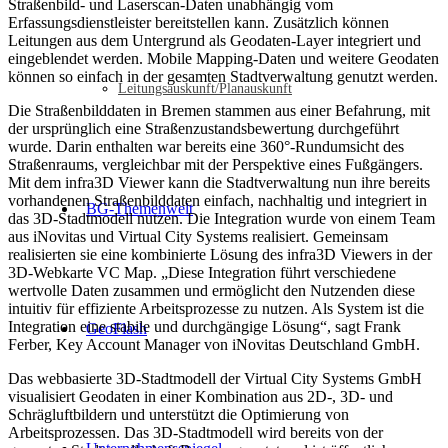
Straßenbild- und Laserscan-Daten unabhängig vom
Erfassungsdienstleister bereitstellen kann. Zusätzlich können
Leitungen aus dem Untergrund als Geodaten-Layer integriert und
eingeblendet werden. Mobile Mapping-Daten und weitere Geodaten
können so einfach in der gesamten Stadtverwaltung genutzt werden.
Leitungsauskunft/Planauskunft
Die Straßenbilddaten in Bremen stammen aus einer Befahrung, mit
der ursprünglich eine Straßenzustandsbewertung durchgeführt
wurde. Darin enthalten war bereits eine 360°-Rundumsicht des
Straßenraums, vergleichbar mit der Perspektive eines Fußgängers.
Mit dem infra3D Viewer kann die Stadtverwaltung nun ihre bereits
vorhandenen Straßenbilddaten einfach, nachhaltig und integriert in
BG-Themenwelt
das 3D-Stadtmodell nutzen. Die Integration wurde von einem Team
aus iNovitas und Virtual City Systems realisiert. Gemeinsam
realisierten sie eine kombinierte Lösung des infra3D Viewers in der
3D-Webkarte VC Map. „Diese Integration führt verschiedene
wertvolle Daten zusammen und ermöglicht den Nutzenden diese
intuitiv für effiziente Arbeitsprozesse zu nutzen. Als System ist die
Integration eine stabile und durchgängige Lösung“, sagt Frank
GeoFlash
Ferber, Key Account Manager von iNovitas Deutschland GmbH.
Das webbasierte 3D-Stadtmodell der Virtual City Systems GmbH
visualisiert Geodaten in einer Kombination aus 2D-, 3D- und
Schrägluftbildern und unterstützt die Optimierung von
Arbeitsprozessen. Das 3D-Stadtmodell wird bereits von der