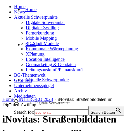
Home
Home
News
Aktuelle Schwerpunkte
Digitale Souveränität
Digitaler Zwilling
Fernerkundung
Mobile Mapping
3D-Stadt Modelle
News
Kommunale Wärmeplanung
XPlanung
Location Intelligence
Geomarketing & Geodaten
Leitungsauskunft/Planauskunft
BG-Themenwelt
Aktuelle Schwerpunkte
GeoFlash
Unternehmensspiegel
Archiv
Mediadaten
Home
»
INTERGEO 2023
»
iNovitas: Straßenbilddaten im
Digitale Souveränität
Digitalen Zwilling
Search for:
Search Button
iNovitas: Straßenbilddaten