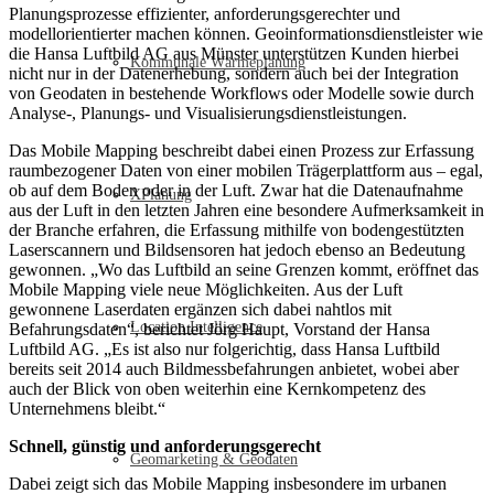
Planungsprozesse effizienter, anforderungsgerechter und
modellorientierter machen können. Geoinformationsdienstleister wie
die Hansa Luftbild AG aus Münster unterstützen Kunden hierbei
Kommunale Wärmeplanung
nicht nur in der Datenerhebung, sondern auch bei der Integration
von Geodaten in bestehende Workflows oder Modelle sowie durch
Analyse-, Planungs- und Visualisierungsdienstleistungen.
Das Mobile Mapping beschreibt dabei einen Prozess zur Erfassung
raumbezogener Daten von einer mobilen Trägerplattform aus – egal,
ob auf dem Boden oder in der Luft. Zwar hat die Datenaufnahme
XPlanung
aus der Luft in den letzten Jahren eine besondere Aufmerksamkeit in
der Branche erfahren, die Erfassung mithilfe von bodengestützten
Laserscannern und Bildsensoren hat jedoch ebenso an Bedeutung
gewonnen. „Wo das Luftbild an seine Grenzen kommt, eröffnet das
Mobile Mapping viele neue Möglichkeiten. Aus der Luft
gewonnene Laserdaten ergänzen sich dabei nahtlos mit
Location Intelligence
Befahrungsdaten“, berichtet Jörg Haupt, Vorstand der Hansa
Luftbild AG. „Es ist also nur folgerichtig, dass Hansa Luftbild
bereits seit 2014 auch Bildmessbefahrungen anbietet, wobei aber
auch der Blick von oben weiterhin eine Kernkompetenz des
Unternehmens bleibt.“
Schnell, günstig und anforderungsgerecht
Geomarketing & Geodaten
Dabei zeigt sich das Mobile Mapping insbesondere im urbanen