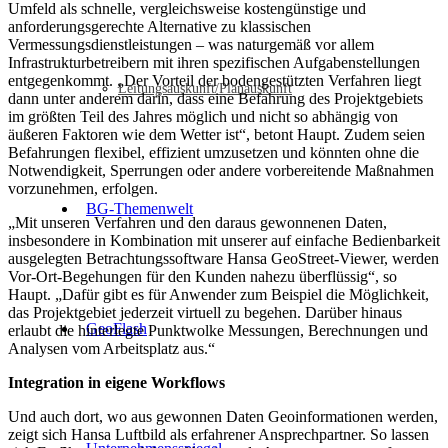
Umfeld als schnelle, vergleichsweise kostengünstige und
anforderungsgerechte Alternative zu klassischen
Vermessungsdienstleistungen – was naturgemäß vor allem
Infrastrukturbetreibern mit ihren spezifischen Aufgabenstellungen
entgegenkommt. „Der Vorteil der bodengestützten Verfahren liegt
Leitungsauskunft/Planauskunft
dann unter anderem darin, dass eine Befahrung des Projektgebiets
im größten Teil des Jahres möglich und nicht so abhängig von
äußeren Faktoren wie dem Wetter ist“, betont Haupt. Zudem seien
Befahrungen flexibel, effizient umzusetzen und könnten ohne die
Notwendigkeit, Sperrungen oder andere vorbereitende Maßnahmen
vorzunehmen, erfolgen.
BG-Themenwelt
„Mit unseren Verfahren und den daraus gewonnenen Daten,
insbesondere in Kombination mit unserer auf einfache Bedienbarkeit
ausgelegten Betrachtungssoftware Hansa GeoStreet-Viewer, werden
Vor-Ort-Begehungen für den Kunden nahezu überflüssig“, so
Haupt. „Dafür gibt es für Anwender zum Beispiel die Möglichkeit,
das Projektgebiet jederzeit virtuell zu begehen. Darüber hinaus
GeoFlash
erlaubt die hinterlegte Punktwolke Messungen, Berechnungen und
Analysen vom Arbeitsplatz aus.“
Integration in eigene Workflows
Und auch dort, wo aus gewonnen Daten Geoinformationen werden,
zeigt sich Hansa Luftbild als erfahrener Ansprechpartner. So lassen