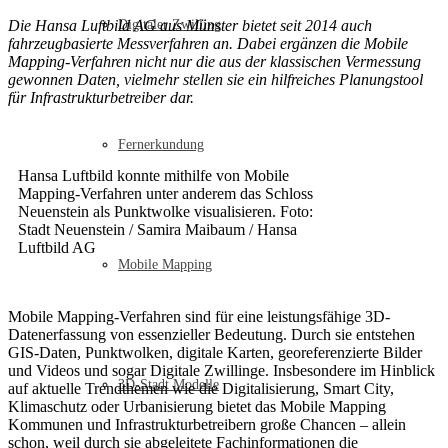
Die Hansa Luftbild AG aus Münster bietet seit 2014 auch
Digitaler Zwilling
fahrzeugbasierte Messverfahren an. Dabei ergänzen die Mobile
Mapping-Verfahren nicht nur die aus der klassischen Vermessung
gewonnen Daten, vielmehr stellen sie ein hilfreiches Planungstool
für Infrastrukturbetreiber dar.
Fernerkundung
Hansa Luftbild konnte mithilfe von Mobile
Mapping-Verfahren unter anderem das Schloss
Neuenstein als Punktwolke visualisieren. Foto:
Stadt Neuenstein / Samira Maibaum / Hansa
Luftbild AG
Mobile Mapping
Mobile Mapping-Verfahren sind für eine leistungsfähige 3D-
Datenerfassung von essenzieller Bedeutung. Durch sie entstehen
GIS-Daten, Punktwolken, digitale Karten, georeferenzierte Bilder
und Videos und sogar Digitale Zwillinge. Insbesondere im Hinblick
3D-Stadt Modelle
auf aktuelle Trendthemen wie die Digitalisierung, Smart City,
Klimaschutz oder Urbanisierung bietet das Mobile Mapping
Kommunen und Infrastrukturbetreibern große Chancen – allein
schon, weil durch sie abgeleitete Fachinformationen die