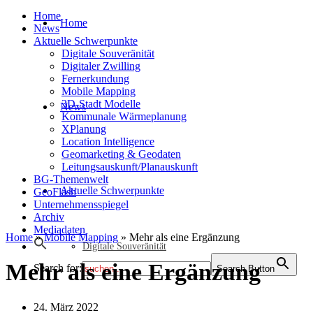
Home
Home
News
Aktuelle Schwerpunkte
Digitale Souveränität
Digitaler Zwilling
Fernerkundung
Mobile Mapping
3D-Stadt Modelle
News
Kommunale Wärmeplanung
XPlanung
Location Intelligence
Geomarketing & Geodaten
Leitungsauskunft/Planauskunft
BG-Themenwelt
Aktuelle Schwerpunkte
GeoFlash
Unternehmensspiegel
Archiv
Mediadaten
Home
»
Mobile Mapping
»
Mehr als eine Ergänzung
Digitale Souveränität
Mehr als eine Ergänzung
Search for:
Search Button
24. März 2022