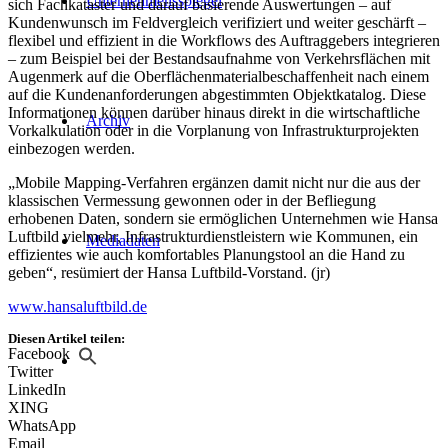
Unternehmensspiegel
sich Fachkataster und darauf basierende Auswertungen – auf
Kundenwunsch im Feldvergleich verifiziert und weiter geschärft –
flexibel und effizient in die Workflows des Auftraggebers integrieren
– zum Beispiel bei der Bestandsaufnahme von Verkehrsflächen mit
Augenmerk auf die Oberflächenmaterialbeschaffenheit nach einem
auf die Kundenanforderungen abgestimmten Objektkatalog. Diese
Informationen können darüber hinaus direkt in die wirtschaftliche
Archiv
Vorkalkulation oder in die Vorplanung von Infrastrukturprojekten
einbezogen werden.
„Mobile Mapping-Verfahren ergänzen damit nicht nur die aus der
klassischen Vermessung gewonnen oder in der Befliegung
erhobenen Daten, sondern sie ermöglichen Unternehmen wie Hansa
Luftbild vielmehr, Infrastrukturdienstleistern wie Kommunen, ein
Mediadaten
effizientes wie auch komfortables Planungstool an die Hand zu
geben“, resümiert der Hansa Luftbild-Vorstand. (jr)
www.hansaluftbild.de
Diesen Artikel teilen:
Facebook
Twitter
LinkedIn
XING
WhatsApp
Email