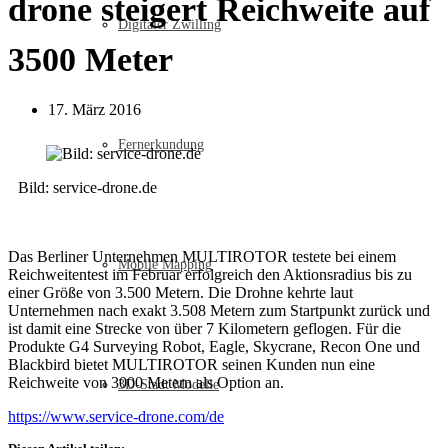
drone steigert Reichweite auf
Digitaler Zwilling
3500 Meter
17. März 2016
Fernerkundung
Bild: service-drone.de
Das Berliner Unternehmen MULTIROTOR testete bei einem
Mobile Mapping
Reichweitentest im Februar erfolgreich den Aktionsradius bis zu
einer Größe von 3.500 Metern. Die Drohne kehrte laut
Unternehmen nach exakt 3.508 Metern zum Startpunkt zurück und
ist damit eine Strecke von über 7 Kilometern geflogen. Für die
Produkte G4 Surveying Robot, Eagle, Skycrane, Recon One und
Blackbird bietet MULTIROTOR seinen Kunden nun eine
Reichweite von 3000 Metern als Option an.
3D-Stadt Modelle
https://www.service-drone.com/de