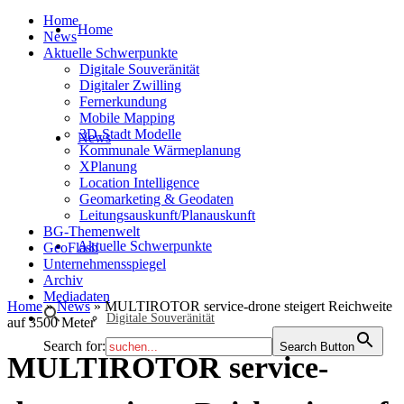
Home
Home
News
Aktuelle Schwerpunkte
Digitale Souveränität
Digitaler Zwilling
Fernerkundung
Mobile Mapping
3D-Stadt Modelle
News
Kommunale Wärmeplanung
XPlanung
Location Intelligence
Geomarketing & Geodaten
Leitungsauskunft/Planauskunft
BG-Themenwelt
Aktuelle Schwerpunkte
GeoFlash
Unternehmensspiegel
Archiv
Mediadaten
Home
»
News
»
MULTIROTOR service-drone steigert Reichweite
Digitale Souveränität
auf 3500 Meter
Search for:
Search Button
MULTIROTOR service-