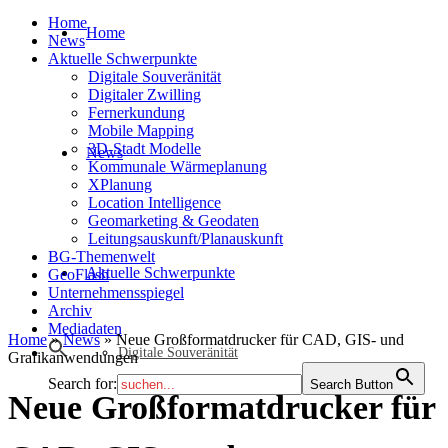
Home
Home
News
Aktuelle Schwerpunkte
Digitale Souveränität
Digitaler Zwilling
Fernerkundung
Mobile Mapping
3D-Stadt Modelle
News
Kommunale Wärmeplanung
XPlanung
Location Intelligence
Geomarketing & Geodaten
Leitungsauskunft/Planauskunft
BG-Themenwelt
Aktuelle Schwerpunkte
GeoFlash
Unternehmensspiegel
Archiv
Mediadaten
Home
»
News
»
Neue Großformatdrucker für CAD, GIS- und
Digitale Souveränität
Grafikanwendungen
Search for:
Search Button
Neue Großformatdrucker für