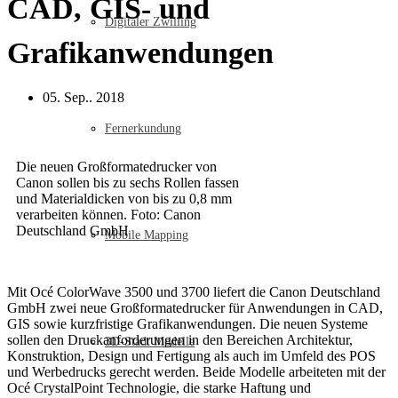
CAD, GIS- und
Digitaler Zwilling
Grafikanwendungen
05. Sep.. 2018
Fernerkundung
Die neuen Großformatedrucker von
Canon sollen bis zu sechs Rollen fassen
und Materialdicken von bis zu 0,8 mm
verarbeiten können. Foto: Canon
Deutschland GmbH
Mobile Mapping
Mit Océ ColorWave 3500 und 3700 liefert die Canon Deutschland
GmbH zwei neue Großformatedrucker für Anwendungen in CAD,
GIS sowie kurzfristige Grafikanwendungen. Die neuen Systeme
sollen den Druckanforderungen in den Bereichen Architektur,
3D-Stadt Modelle
Konstruktion, Design und Fertigung als auch im Umfeld des POS
und Werbedrucks gerecht werden. Beide Modelle arbeiteten mit der
Océ CrystalPoint Technologie, die starke Haftung und