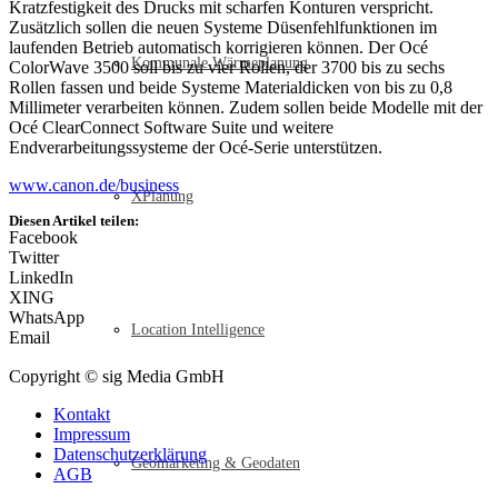
Kratzfestigkeit des Drucks mit scharfen Konturen verspricht.
Zusätzlich sollen die neuen Systeme Düsenfehlfunktionen im
laufenden Betrieb automatisch korrigieren können. Der Océ
Kommunale Wärmeplanung
ColorWave 3500 soll bis zu vier Rollen, der 3700 bis zu sechs
Rollen fassen und beide Systeme Materialdicken von bis zu 0,8
Millimeter verarbeiten können. Zudem sollen beide Modelle mit der
Océ ClearConnect Software Suite und weitere
Endverarbeitungssysteme der Océ-Serie unterstützen.
www.canon.de/business
XPlanung
Diesen Artikel teilen:
Facebook
Twitter
LinkedIn
XING
WhatsApp
Location Intelligence
Email
Copyright © sig Media GmbH
Kontakt
Impressum
Datenschutzerklärung
Geomarketing & Geodaten
AGB