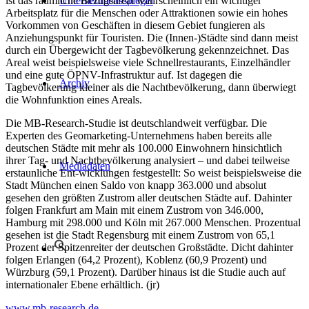
ist das räumliche Bezugsareal wahrscheinlich ein wichtiger
Unternehmensspiegel
Arbeitsplatz für die Menschen oder Attraktionen sowie ein hohes
Vorkommen von Geschäften in diesem Gebiet fungieren als
Anziehungspunkt für Touristen. Die (Innen-)Städte sind dann meist
durch ein Übergewicht der Tagbevölkerung gekennzeichnet. Das
Areal weist beispielsweise viele Schnellrestaurants, Einzelhändler
und eine gute ÖPNV-Infrastruktur auf. Ist dagegen die
Archiv
Tagbevölkerung kleiner als die Nachtbevölkerung, dann überwiegt
die Wohnfunktion eines Areals.
Die MB-Research-Studie ist deutschlandweit verfügbar. Die
Experten des Geomarketing-Unternehmens haben bereits alle
deutschen Städte mit mehr als 100.000 Einwohnern hinsichtlich
ihrer Tag- und Nachtbevölkerung analysiert – und dabei teilweise
Mediadaten
erstaunliche Ent-wicklungen festgestellt: So weist beispielsweise die
Stadt München einen Saldo von knapp 363.000 und absolut
gesehen den größten Zustrom aller deutschen Städte auf. Dahinter
folgen Frankfurt am Main mit einem Zustrom von 346.000,
Hamburg mit 298.000 und Köln mit 267.000 Menschen. Prozentual
gesehen ist die Stadt Regensburg mit einem Zustrom von 65,1
Prozent der Spitzenreiter der deutschen Großstädte. Dicht dahinter
folgen Erlangen (64,2 Prozent), Koblenz (60,9 Prozent) und
Würzburg (59,1 Prozent). Darüber hinaus ist die Studie auch auf
internationaler Ebene erhältlich. (jr)
www.mb-research.de