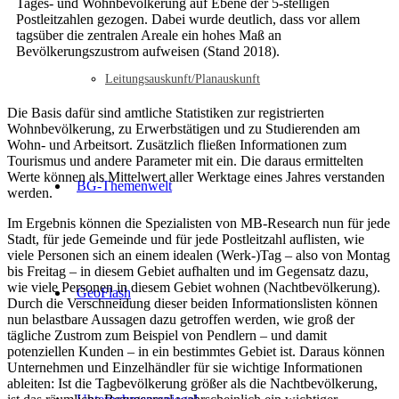
Tages- und Wohnbevölkerung auf Ebene der 5-stelligen
Postleitzahlen gezogen. Dabei wurde deutlich, dass vor allem
tagsüber die zentralen Areale ein hohes Maß an
Bevölkerungszustrom aufweisen (Stand 2018).
Leitungsauskunft/Planauskunft
Die Basis dafür sind amtliche Statistiken zur registrierten
Wohnbevölkerung, zu Erwerbstätigen und zu Studierenden am
Wohn- und Arbeitsort. Zusätzlich fließen Informationen zum
Tourismus und andere Parameter mit ein. Die daraus ermittelten
Werte können als Mittelwert aller Werktage eines Jahres verstanden
BG-Themenwelt
werden.
Im Ergebnis können die Spezialisten von MB-Research nun für jede
Stadt, für jede Gemeinde und für jede Postleitzahl auflisten, wie
viele Personen sich an einem idealen (Werk-)Tag – also von Montag
bis Freitag – in diesem Gebiet aufhalten und im Gegensatz dazu,
wie viele Personen in diesem Gebiet wohnen (Nachtbevölkerung).
GeoFlash
Durch die Verschneidung dieser beiden Informationslisten können
nun belastbare Aussagen dazu getroffen werden, wie groß der
tägliche Zustrom zum Beispiel von Pendlern – und damit
potenziellen Kunden – in ein bestimmtes Gebiet ist. Daraus können
Unternehmen und Einzelhändler für sie wichtige Informationen
ableiten: Ist die Tagbevölkerung größer als die Nachtbevölkerung,