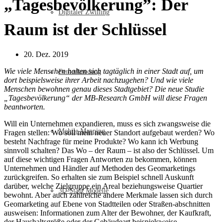
„Tagesbevölkerung”: Der
Digitaler Zwilling
Raum ist der Schlüssel
20. Dez. 2019
Wie viele Menschen halten sich tagtäglich in einer Stadt auf, um
Fernerkundung
dort beispielsweise ihrer Arbeit nachzugehen? Und wie viele
Menschen bewohnen genau dieses Stadtgebiet? Die neue Studie
„Tagesbevölkerung“ der MB-Research GmbH will diese Fragen
beantworten.
Will ein Unternehmen expandieren, muss es sich zwangsweise die
Mobile Mapping
Fragen stellen: Wo soll mein neuer Standort aufgebaut werden? Wo
besteht Nachfrage für meine Produkte? Wo kann ich Werbung
sinnvoll schalten? Das Wo – der Raum – ist also der Schlüssel. Um
auf diese wichtigen Fragen Antworten zu bekommen, können
Unternehmen und Händler auf Methoden des Geomarketings
zurückgreifen. So erhalten sie zum Beispiel schnell Auskunft
darüber, welche Zielgruppe ein Areal beziehungsweise Quartier
3D-Stadt Modelle
bewohnt. Aber auch zahlreiche andere Merkmale lassen sich durch
Geomarketing auf Ebene von Stadtteilen oder Straßen-abschnitten
ausweisen: Informationen zum Alter der Bewohner, der Kaufkraft,
der Haushaltsgröße oder der Gebäudeart beispielsweise.