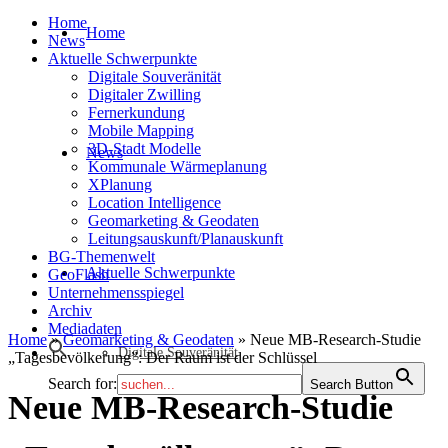
Home
Home
News
Aktuelle Schwerpunkte
Digitale Souveränität
Digitaler Zwilling
Fernerkundung
Mobile Mapping
3D-Stadt Modelle
News
Kommunale Wärmeplanung
XPlanung
Location Intelligence
Geomarketing & Geodaten
Leitungsauskunft/Planauskunft
BG-Themenwelt
Aktuelle Schwerpunkte
GeoFlash
Unternehmensspiegel
Archiv
Mediadaten
Home
»
Geomarketing & Geodaten
»
Neue MB-Research-Studie
Digitale Souveränität
„Tagesbevölkerung”: Der Raum ist der Schlüssel
Search for:
Search Button
Neue MB-Research-Studie