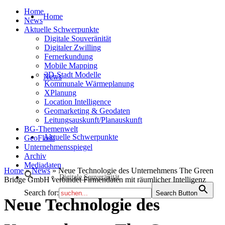
Home
Home
News
Aktuelle Schwerpunkte
Digitale Souveränität
Digitaler Zwilling
Fernerkundung
Mobile Mapping
3D-Stadt Modelle
News
Kommunale Wärmeplanung
XPlanung
Location Intelligence
Geomarketing & Geodaten
Leitungsauskunft/Planauskunft
BG-Themenwelt
Aktuelle Schwerpunkte
GeoFlash
Unternehmensspiegel
Archiv
Mediadaten
Home
»
News
»
Neue Technologie des Unternehmens The Green
Digitale Souveränität
Bridge GmbH verbindet Firmendaten mit räumlicher Intelligenz
Search for:
Search Button
Neue Technologie des