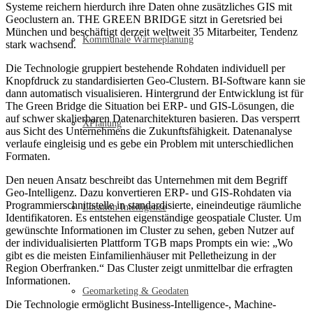
Systeme reichern hierdurch ihre Daten ohne zusätzliches GIS mit
Geoclustern an. THE GREEN BRIDGE sitzt in Geretsried bei
München und beschäftigt derzeit weltweit 35 Mitarbeiter, Tendenz
Kommunale Wärmeplanung
stark wachsend.
Die Technologie gruppiert bestehende Rohdaten individuell per
Knopfdruck zu standardisierten Geo-Clustern. BI-Software kann sie
dann automatisch visualisieren. Hintergrund der Entwicklung ist für
The Green Bridge die Situation bei ERP- und GIS-Lösungen, die
auf schwer skalierbaren Datenarchitekturen basieren. Das versperrt
XPlanung
aus Sicht des Unternehmens die Zukunftsfähigkeit. Datenanalyse
verlaufe eingleisig und es gebe ein Problem mit unterschiedlichen
Formaten.
Den neuen Ansatz beschreibt das Unternehmen mit dem Begriff
Geo-Intelligenz. Dazu konvertieren ERP- und GIS-Rohdaten via
Programmierschnittstelle in standardisierte, eineindeutige räumliche
Location Intelligence
Identifikatoren. Es entstehen eigenständige geospatiale Cluster. Um
gewünschte Informationen im Cluster zu sehen, geben Nutzer auf
der individualisierten Plattform TGB maps Prompts ein wie: „Wo
gibt es die meisten Einfamilienhäuser mit Pelletheizung in der
Region Oberfranken.“ Das Cluster zeigt unmittelbar die erfragten
Informationen.
Geomarketing & Geodaten
Die Technologie ermöglicht Business-Intelligence-, Machine-